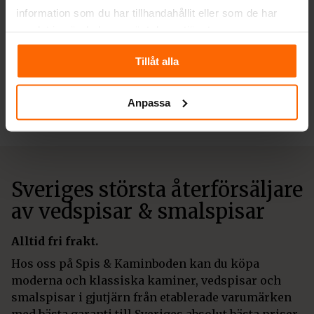
information som du har tillhandahållit eller som de har
samlat in när du har använt deras tjänster.
RÖKRÖR
Rökrör
Tillåt alla
Ø150x750mm
1 053
kr
Anpassa
Sveriges största återförsäljare
av vedspisar & smalspisar
Alltid fri frakt.
Hos oss på Spis & Kaminboden kan du köpa
moderna och klassiska kaminer, vedspisar och
smalspisar i gjutjärn från etablerade varumärken