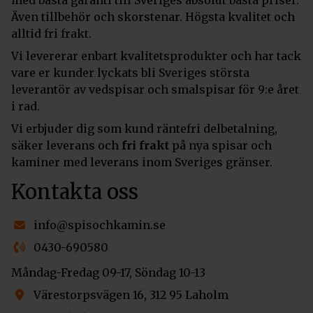
med bästa garanti till Sveriges absolut bästa priser.
Även tillbehör och skorstenar. Högsta kvalitet och
alltid fri frakt.
Vi levererar enbart kvalitetsprodukter och har tack
vare er kunder lyckats bli Sveriges största
leverantör av vedspisar och smalspisar för 9:e året
i rad.
Vi erbjuder dig som kund räntefri delbetalning,
säker leverans och
fri frakt
på nya spisar och
kaminer med leverans inom Sveriges gränser.
Kontakta oss
info@spisochkamin.se
0430-690580
Måndag-Fredag 09-17, Söndag 10-13
Värestorpsvägen 16, 312 95 Laholm