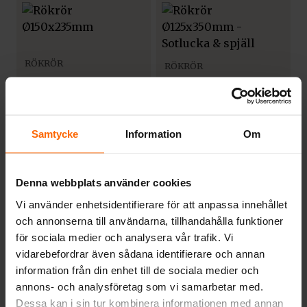
RÖKRÖR
RÖKRÖR
Rökrör
Rökrör
Ø125x350mm –
Ø150x235mm
Sotlucka & spjäll
520
kr
1 244
kr
Samtycke
Information
Om
Denna webbplats använder cookies
RÖKRÖR
Vi använder enhetsidentifierare för att anpassa innehållet
RÖKRÖR
Rökrör
och annonserna till användarna, tillhandahålla funktioner
Rökrör Ø150 –
Ø125x310mm
för sociala medier och analysera vår trafik. Vi
Vinklad 1×15°
vidarebefordrar även sådana identifierare och annan
588
kr
916
kr
information från din enhet till de sociala medier och
annons- och analysföretag som vi samarbetar med.
Dessa kan i sin tur kombinera informationen med annan