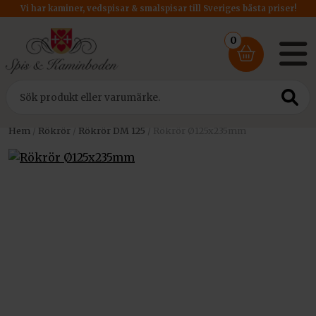
Vi har kaminer, vedspisar & smalspisar till Sveriges bästa priser!
0
Hem
/
Rökrör
/
Rökrör DM 125
/ Rökrör Ø125x235mm