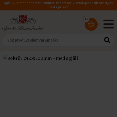
Spis & Kaminboden har kaminer, vedspisar & smalspisar till Sveriges
bästa priser!
0
Hem
/
Rökrör
/
Rökrör DM 125
/ Rökrör Ø125x300mm – med spjäll