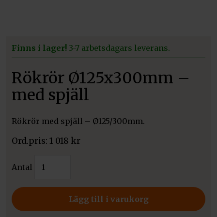
Finns i lager!
3-7 arbetsdagars leverans.
Rökrör Ø125x300mm –
med spjäll
Rökrör med spjäll – Ø125/300mm.
1 018
kr
Rökrör
Antal
Ø125x300mm
-
med
Lägg till i varukorg
spjäll