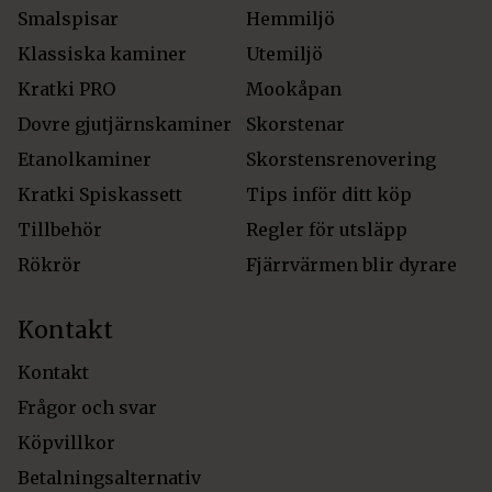
Smalspisar
Hemmiljö
Klassiska kaminer
Utemiljö
Kratki PRO
Mookåpan
Dovre gjutjärnskaminer
Skorstenar
Etanolkaminer
Skorstensrenovering
Kratki Spiskassett
Tips inför ditt köp
Tillbehör
Regler för utsläpp
Rökrör
Fjärrvärmen blir dyrare
Kontakt
Kontakt
Frågor och svar
Köpvillkor
Betalningsalternativ