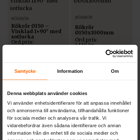
RÖKRÖR
RÖKRÖR
Rökrör Ø150 –
Rökrör
Vinklad 1×90° med
Ø150x1000mm
sotlucka
1 120
kr
1 199
kr
Samtycke
Information
Om
Denna webbplats använder cookies
RÖKRÖR
Vi använder enhetsidentifierare för att anpassa innehållet
och annonserna till användarna, tillhandahålla funktioner
Rökrör
RÖKRÖR
Ø125x350mm –
för sociala medier och analysera vår trafik. Vi
Sotlucka & spjäll
Rökrör
vidarebefordrar även sådana identifierare och annan
Ø150x500mm
information från din enhet till de sociala medier och
1 244
kr
883
kr