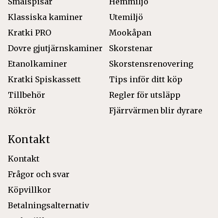
Smalspisar
Hemmiljö
Klassiska kaminer
Utemiljö
Kratki PRO
Mookåpan
Dovre gjutjärnskaminer
Skorstenar
Etanolkaminer
Skorstensrenovering
Kratki Spiskassett
Tips inför ditt köp
Tillbehör
Regler för utsläpp
Rökrör
Fjärrvärmen blir dyrare
Kontakt
Kontakt
Frågor och svar
Köpvillkor
Betalningsalternativ