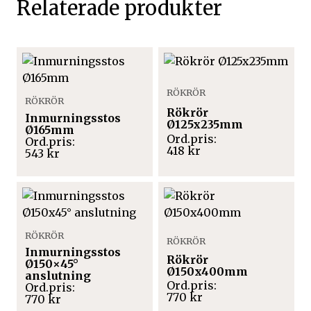
Relaterade produkter
RÖKRÖR
RÖKRÖR
Rökrör
Inmurningsstos
Ø125x235mm
Ø165mm
418
kr
543
kr
RÖKRÖR
RÖKRÖR
Inmurningsstos
Rökrör
Ø150×45°
Ø150x400mm
anslutning
770
kr
770
kr