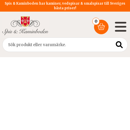
Spis & Kaminboden har kaminer, vedspisar & smalspisar till Sveriges
bästa priser!
0
Hem
/
Rökrör
/
Rökrör DM 125
/ Rökrör Ø125x310mm