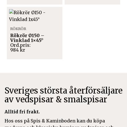
RÖKRÖR
Rökrör Ø150 –
Vinklad 1×45°
984
kr
Sveriges största återförsäljare
av vedspisar & smalspisar
Alltid fri frakt.
Hos oss på Spis & Kaminboden kan du köpa