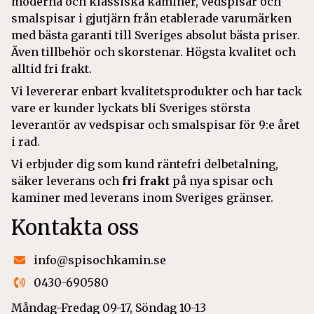
moderna och klassiska kaminer, vedspisar och
smalspisar i gjutjärn från etablerade varumärken
med bästa garanti till Sveriges absolut bästa priser.
Även tillbehör och skorstenar. Högsta kvalitet och
alltid fri frakt.
Vi levererar enbart kvalitetsprodukter och har tack
vare er kunder lyckats bli Sveriges största
leverantör av vedspisar och smalspisar för 9:e året
i rad.
Vi erbjuder dig som kund räntefri delbetalning,
säker leverans och
fri frakt
på nya spisar och
kaminer med leverans inom Sveriges gränser.
Kontakta oss
info@spisochkamin.se
0430-690580
Måndag-Fredag 09-17, Söndag 10-13