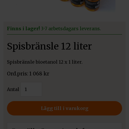
Finns i lager!
3-7 arbetsdagars leverans.
Spisbränsle 12 liter
Spisbränsle bioetanol 12 x 1 liter.
1 068
kr
Spisbränsle
Antal
12
liter
mängd
Lägg till i varukorg