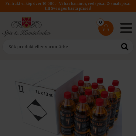
Fri frakt vi köp över 10 000:- Vi har kaminer, vedspisar & smalspisar
till Sveriges bästa priser!
0
Hem
/
Tillbehör
/
Spisbränsle
/ Spisbränsle 12 liter