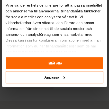
1 133
kr
5 000
kr
Vi använder enhetsidentifierare för att anpassa innehållet
och annonserna till användarna, tillhandahålla funktioner
för sociala medier och analysera vår trafik. Vi
vidarebefordrar även sådana identifierare och annan
information från din enhet till de sociala medier och
annons- och analysföretag som vi samarbetar med.
Dessa kan i sin tur kombinera informationen med annan
information som du har tillhandahållit eller som de har
samlat in när du har använt deras tjänster.
TILLBEHÖR
Övergång från oval
Tillåt alla
till rund anslutning
vid Toppmontering
av rökgång.
Anpassa
1 090
kr