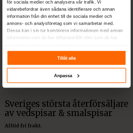
för sociala medier och analysera vår trafik. Vi
vidarebefordrar även sådana identifierare och annan
information från din enhet till de sociala medier och
annons- och analysföretag som vi samarbetar med.
Dessa kan i sin tur kombinera informationen med annan
information som du har tillhandahållit eller som de har
samlat in när du har använt deras tjänster.
Tillåt alla
WORDPRESS KATEGORI
Anpassa
Sveriges största återförsäljare
av vedspisar & smalspisar
Alltid fri frakt.