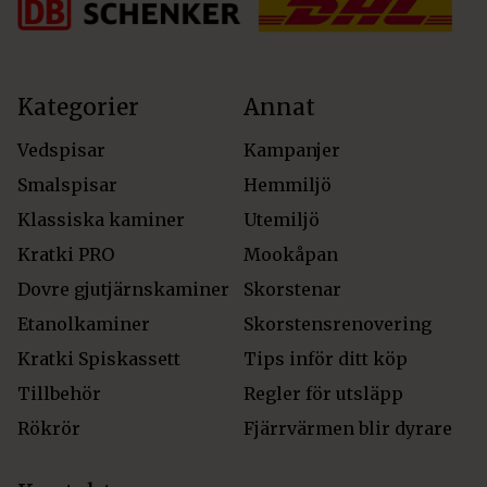
Kategorier
Annat
Vedspisar
Kampanjer
Smalspisar
Hemmiljö
Klassiska kaminer
Utemiljö
Kratki PRO
Mookåpan
Dovre gjutjärnskaminer
Skorstenar
Etanolkaminer
Skorstensrenovering
Kratki Spiskassett
Tips inför ditt köp
Tillbehör
Regler för utsläpp
Rökrör
Fjärrvärmen blir dyrare