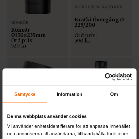
WORDPRESS KATEGORI
Kratki Övergång Ø
RÖKRÖR
225/200
Rökrör
Ø150x235mm
590
kr
520
kr
Samtycke
Information
Om
RÖKRÖR
RÖKRÖR
Denna webbplats använder cookies
Rökrör Ø150 –
Rökrör
Vinklad 1×15°
Ø150x500mm
Vi använder enhetsidentifierare för att anpassa innehållet
och annonserna till användarna, tillhandahålla funktioner
916
kr
883
kr