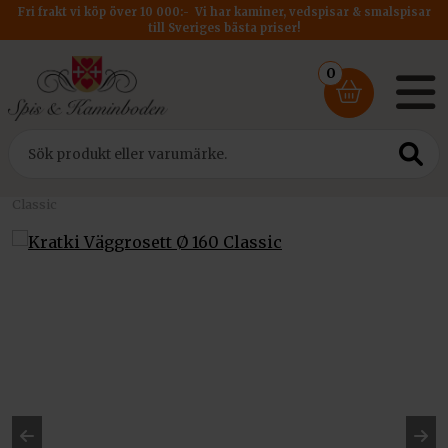
Fri frakt vi köp över 10 000:- Vi har kaminer, vedspisar & smalspisar
till Sveriges bästa priser!
0
Hem
/
Rökrör Kratki
/
Rökrör DM 160
/ Kratki Väggrosett Ø 160
Classic