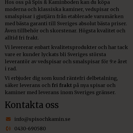
Hos oss på Spis & Kaminboden kan du köpa
moderna och klassiska kaminer, vedspisar och
smalspisar i gjutjärn från etablerade varumärken
med bästa garanti till Sveriges absolut bästa priser.
Även tillbehör och skorstenar. Högsta kvalitet och
alltid fri frakt.
Vi levererar enbart kvalitetsprodukter och har tack
vare er kunder lyckats bli Sveriges största
leverantör av vedspisar och smalspisar för 9:e året
i rad.
Vi erbjuder dig som kund räntefri delbetalning,
säker leverans och
fri frakt
på nya spisar och
kaminer med leverans inom Sveriges gränser.
Kontakta oss
info@spisochkamin.se
0430-690580