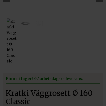
Pre
Ne
vio
xt
us
Finns i lager!
3-7 arbetsdagars leverans.
Kratki Väggrosett Ø 160
Classic