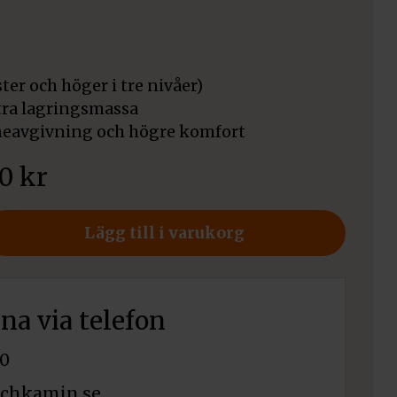
ter och höger i tre nivåer)
tra lagringsmassa
meavgivning och högre komfort
00
kr
Lägg till i varukorg
rna via telefon
0
chkamin.se