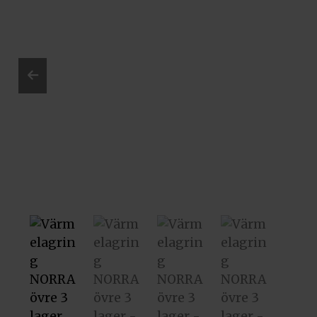
Prev
ious