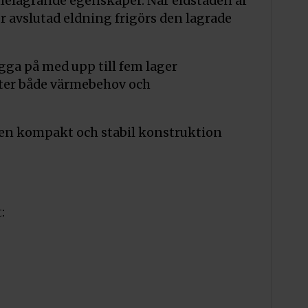
elagrande egenskaper. När eldstaden är
 avslutad eldning frigörs den lagrade
gga på med upp till fem lager
ter både värmebehov och
 en kompakt och stabil konstruktion
: