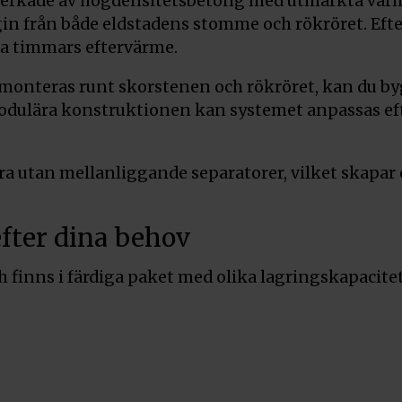
verkade av högdensitetsbetong med utmärkta värm
in från både eldstadens stomme och rökröret. Efter
yra timmars eftervärme.
 monteras runt skorstenen och rökröret, kan du by
odulära konstruktionen kan systemet anpassas ef
a utan mellanliggande separatorer, vilket skapar
fter dina behov
h finns i färdiga paket med olika lagringskapacitet