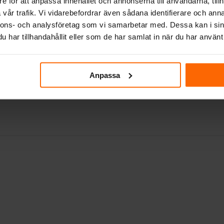
e för att anpassa innehållet och annonserna till användarna, tillh
peratur
vår trafik. Vi vidarebefordrar även sådana identifierare och anna
nnons- och analysföretag som vi samarbetar med. Dessa kan i sin
acitet
har tillhandahållit eller som de har samlat in när du har använt 
 konstruktion
vedekonomi
Anpassa
du får ett intelligent värmelagringssystem som for