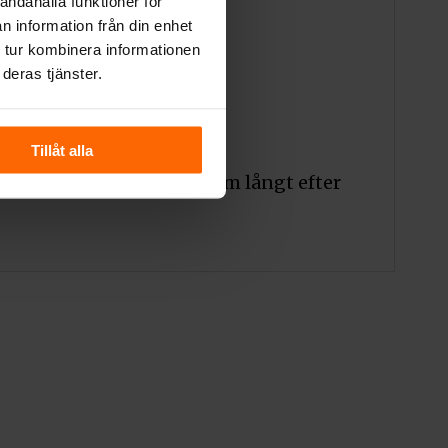
andahålla funktioner för
n information från din enhet
 tur kombinera informationen
deras tjänster.
Tillåt alla
tsätter att värma ditt hem långt efter