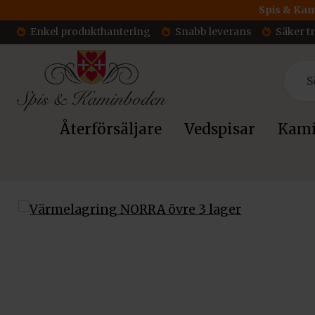
Spis & Kam
Enkel produkthantering
Snabb leverans
Säker t
Återförsäljare
Vedspisar
Kami
Hem
/
Tillbehör
/
Värmelagring
/ Värmelagring NORRA övre 