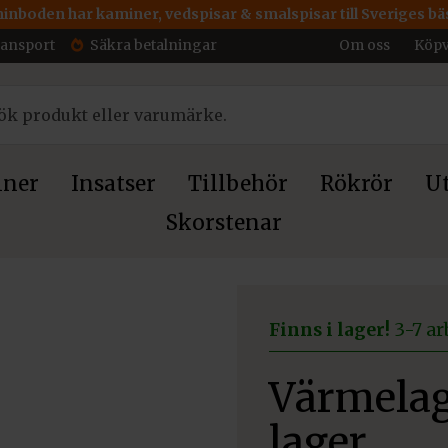
inboden har kaminer, vedspisar & smalspisar till Sveriges bäs
ransport
Säkra betalningar
Om oss
Köpv
ner
Insatser
Tillbehör
Rökrör
Ut
Skorstenar
3 lager
Finns i lager!
3-7 ar
Värmelag
lager