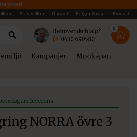
ta priser!
illkor
Fraktvillkor
Garanti
Frågor & svar
Kontakt
0
Behöver du hjälp?
0430 690580
emiljö
Kampanjer
Mookåpan
betsdagars leverans.
ring NORRA övre 3