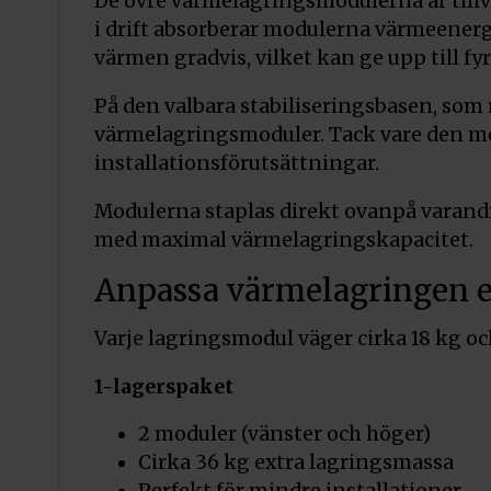
De övre värmelagringsmodulerna är till
i drift absorberar modulerna värmeenerg
värmen gradvis, vilket kan ge upp till f
På den valbara stabiliseringsbasen, som
värmelagringsmoduler. Tack vare den m
installationsförutsättningar.
Modulerna staplas direkt ovanpå varandr
med maximal värmelagringskapacitet.
Anpassa värmelagringen e
Varje lagringsmodul väger cirka 18 kg oc
1-lagerspaket
2 moduler (vänster och höger)
Cirka 36 kg extra lagringsmassa