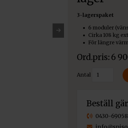
3-lagerspaket
6 moduler (väns
Cirka 108 kg ex
Nex
För längre vär
t
6 9
Värmelagring
Antal
NORRA
övre
3
lager
Beställ gä
mängd
0430-69058
info@spiso