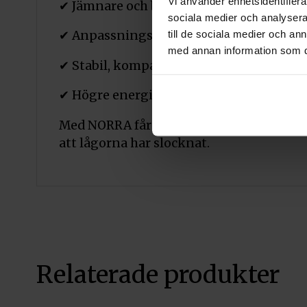
Vi använder enhetsidentifierar
✔ Jämnare och behagligare inomhustem
sociala medier och analysera 
till de sociala medier och a
✔ Anpassningsbar höjd och lagringskap
med annan information som du 
✔ Stabil, kompakt och platsbesparande
✔ Högre energieffektivitet och bättre 
Med NORRA får du inte bara en eldstad – 
att lågorna har slocknat.
Relaterade produkter