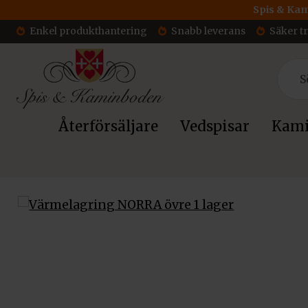
Spis & Kam
Enkel produkthantering
Snabb leverans
Säker t
Återförsäljare
Vedspisar
Kami
Hem
/
Tillbehör
/
Värmelagring
/ Värmelagring NORRA övre 