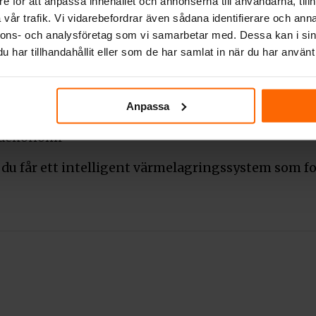
e för att anpassa innehållet och annonserna till användarna, tillh
nars går förlorad
vår trafik. Vi vidarebefordrar även sådana identifierare och anna
nnons- och analysföretag som vi samarbetar med. Dessa kan i sin
peratur
har tillhandahållit eller som de har samlat in när du har använt 
acitet
 konstruktion
Anpassa
vedekonomi
du får ett intelligent värmelagringssystem som for