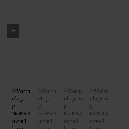
Prev
ious