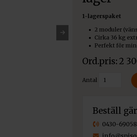
1-lagerspaket
2 moduler (väns
Cirka 36 kg ex
Nex
Perfekt för min
t
2 3
Värmelagring
Antal
NORRA
övre
1
lager
Beställ gä
mängd
0430-69058
info@spiso