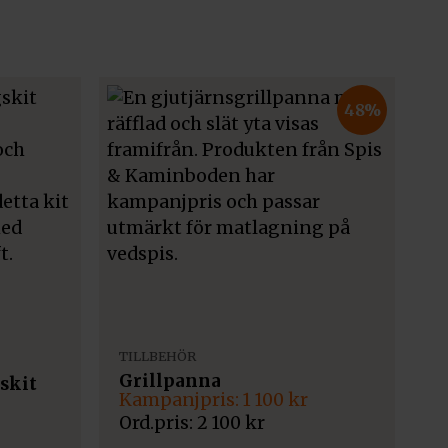
48%
TILLBEHÖR
Grillpanna
skit
Det
Det
1 100
kr
ursprungliga
nuvarande
2 100
kr
priset
priset