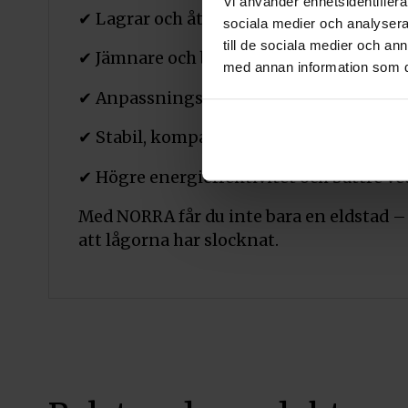
Vi använder enhetsidentifierar
✔ Lagrar och återanvänder värme som an
sociala medier och analysera 
till de sociala medier och a
✔ Jämnare och behagligare inomhustem
med annan information som du 
✔ Anpassningsbar höjd och lagringskap
✔ Stabil, kompakt och platsbesparande
✔ Högre energieffektivitet och bättre 
Med NORRA får du inte bara en eldstad – 
att lågorna har slocknat.