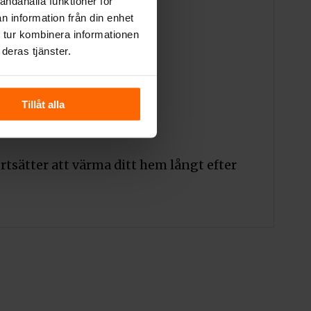
andahålla funktioner för
n information från din enhet
 tur kombinera informationen
deras tjänster.
Tillåt alla
tsätter att värma ditt hem långt efter