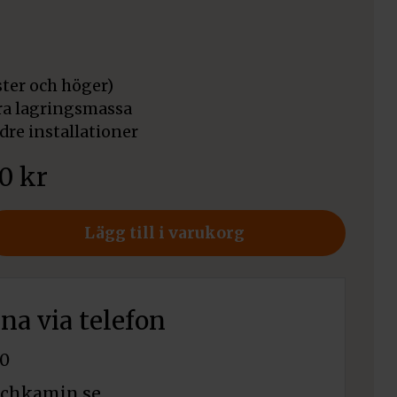
ter och höger)
tra lagringsmassa
dre installationer
00
kr
Lägg till i varukorg
rna via telefon
0
chkamin.se