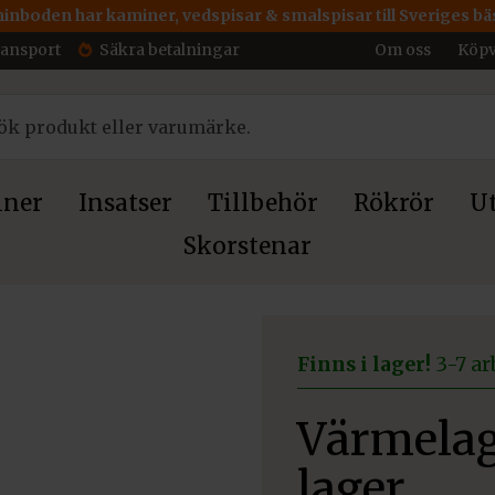
inboden har kaminer, vedspisar & smalspisar till Sveriges bäs
ransport
Säkra betalningar
Om oss
Köpv
ner
Insatser
Tillbehör
Rökrör
Ut
Skorstenar
1 lager
Finns i lager!
3-7 ar
Värmelag
lager