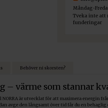
Måndag-Fredag
Tveka inte att 
funderingar
ns
Behöver ni skorsten?
g – värme som stannar kv
 NORRA är utvecklat för att maximera energin från
dan avge den långsamt över tid får du en behaglig