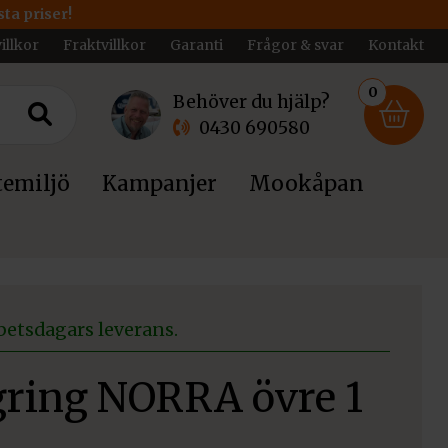
ta priser!
illkor
Fraktvillkor
Garanti
Frågor & svar
Kontakt
0
Behöver du hjälp?
0430 690580
emiljö
Kampanjer
Mookåpan
betsdagars leverans.
ring NORRA övre 1