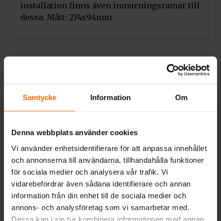
installation finns även inmurningsramar till
dessa. Mått: 274x94mm
Relaterade produkter
Samtycke
Information
Om
Denna webbplats använder cookies
Vi använder enhetsidentifierare för att anpassa innehållet
och annonserna till användarna, tillhandahålla funktioner
för sociala medier och analysera vår trafik. Vi
vidarebefordrar även sådana identifierare och annan
information från din enhet till de sociala medier och
annons- och analysföretag som vi samarbetar med.
TILLBEHÖR
Dessa kan i sin tur kombinera informationen med annan