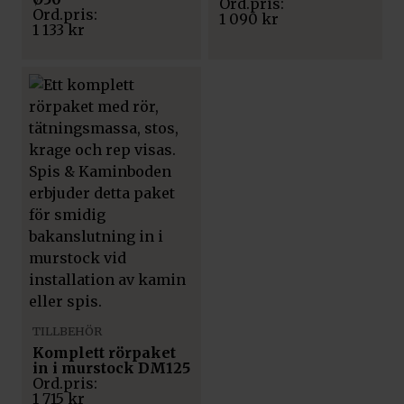
1 090
kr
1 133
kr
TILLBEHÖR
Komplett rörpaket
in i murstock DM125
1 715
kr