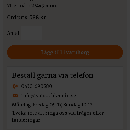
Yttermått: 274x95mm.
588
kr
Varmluftsgaller
Antal
Romber
lV
mängd
Lägg till i varukorg
Beställ gärna via telefon
0430-690580
info@spisochkamin.se
Måndag-Fredag 09-17, Söndag 10-13
Tveka inte att ringa oss vid frågor eller
funderingar