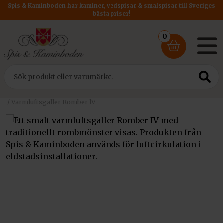
Spis & Kaminboden har kaminer, vedspisar & smalspisar till Sveriges
bästa priser!
0
Hem
/
Tillbehör
/
Varmluftsgaller till kamininsats
/ Varmluftsgaller Romber lV