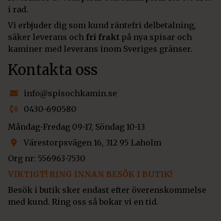
i rad.
Vi erbjuder dig som kund räntefri delbetalning,
säker leverans och
fri frakt
på nya spisar och
kaminer med leverans inom Sveriges gränser.
Kontakta oss
info@spisochkamin.se
0430-690580
Måndag-Fredag 09-17, Söndag 10-13
Värestorpsvägen 16, 312 95 Laholm
Org nr: 556963-7530
VIKTIGT! RING INNAN BESÖK I BUTIK!
Besök i butik sker endast efter överenskommelse
med kund. Ring oss så bokar vi en tid.