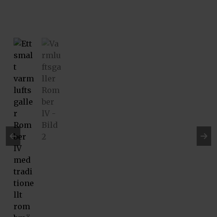
Pre
Ne
vio
xt
us