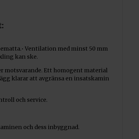
:
rmematta.• Ventilation med minst 50 mm
xling kan ske.
ler motsvarande. Ett homogent material
vägg klarar att avgränsa en insatskamin
troll och service.
kaminen och dess inbyggnad.