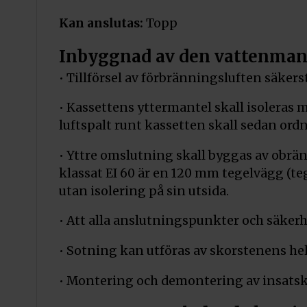
Kan anslutas:
Topp
Inbyggnad av den vattenmant
• Tillförsel av förbränningsluften säkers
• Kassettens yttermantel skall isolera
luftspalt runt kassetten skall sedan ord
• Yttre omslutning skall byggas av obrä
klassat EI 60 är en 120 mm tegelvägg (t
utan isolering på sin utsida.
• Att alla anslutningspunkter och säkerh
• Sotning kan utföras av skorstenens hel
• Montering och demontering av insats