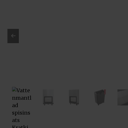
Prev
ious