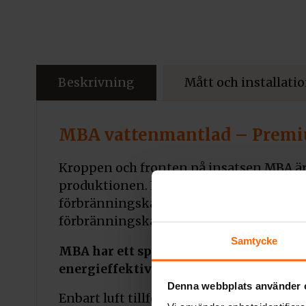
Beskrivning
Mått och installati
MBA vattenmantlad – Premiu
Kroppen och fronten på insatsen MBA är 
produktionen. Effektiv förbränningsproc
förbränningskammarens foder med TER
förbränningskammaren.
Samtycke
MBA har ett specialvattensystem som gö
energieffektiviteten som erhålls. Skyd
Denna webbplats använder 
Enbart luft tillförs utifrån tack vare et