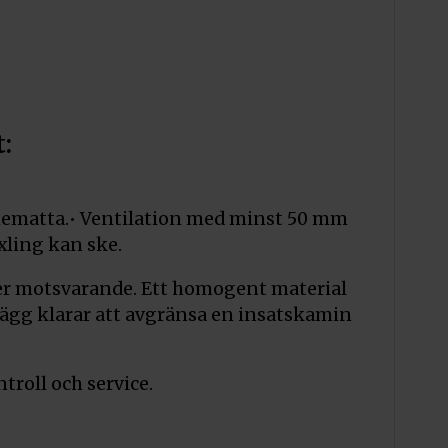
:
rmematta.• Ventilation med minst 50 mm
xling kan ske.
ler motsvarande. Ett homogent material
vägg klarar att avgränsa en insatskamin
troll och service.