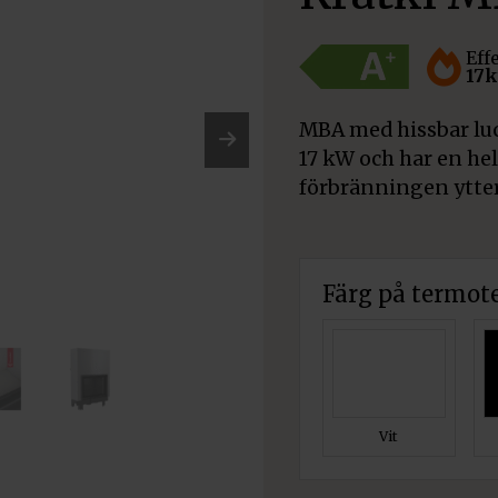
Eff
17
MBA med hissbar luc
17 kW och har en he
Nex
förbränningen ytter
t
Färg på termot
Vit