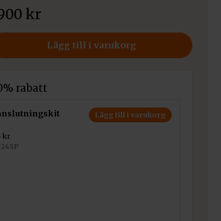
 900
kr
d
Lägg till i varukorg
10% rabatt
anslutningskit
Lägg till i varukorg
5
kr
1924SP