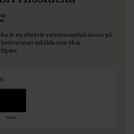
ekt:
kw
ka är en effektiv vattenmantlad insats på
l botten utan asklåda som ökar
ligare.
ec
Svart