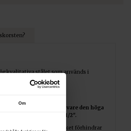
 skorsten?
gkvalitativa stålet som används i
rmen längre tack vare
 temperaturen i
Om
till värmesystemet, tack vare den höga
kontaktingång / utgång 1/2″.
 med bara en regulator, vilket förhindrar