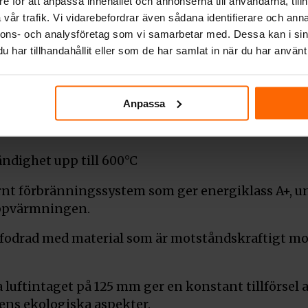
e för att anpassa innehållet och annonserna till användarna, tillh
m i förbränningskammaren: primärluft – riktad til
vår trafik. Vi vidarebefordrar även sådana identifierare och anna
 luftrent glas (gardinluft) har också använts. Perfe
nnons- och analysföretag som vi samarbetar med. Dessa kan i sin
har tillhandahållit eller som de har samlat in när du har använt 
da på CNC-maskiner. Insatsens framsida är utrust
Anpassa
dighet upp till 600°C
t förbränningssystem som ger energiklass A+, und
uppvärmningen.
drad med material som är motståndskraftigt mot
luftintaget på 125 mm ger en konstant tillförsel av 
ens ekologiska aspekter.