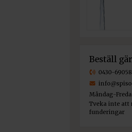
Beställ gä
0430-69058
info@spiso
Måndag-Fredag
Tveka inte att 
funderingar