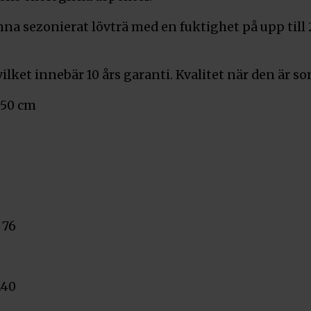
na sezonierat lövträ med en fuktighet på upp till 2
ilket innebär 10 års garanti. Kvalitet när den är so
 50 cm
 76
240