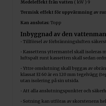
Medeleffekt från vatten
( kW ) 9
Termisk effekt för uppvärmning av r
Kan anslutas:
Topp
Inbyggnad av den vattenmant
• Tillförsel av förbränningsluften säkers
• Kassettens yttermantel skall isolera
luftspalt runt kassetten skall sedan ord
• Yttre omslutning skall byggas av obrä
klassat EI 60 är en 120 mm tegelvägg (t
utan isolering på sin utsida.
• Att alla anslutningspunkter och säkerh
• Sotning kan utföras av skorstenens hel