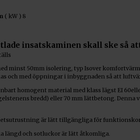
um
( kW ) 8
lade insatskaminen skall ske så att
tälls
s med minst 50mm isolering, typ Isover komfortvä
nas och med öppningar i inbyggnaden så att luftvä
nnbart homogent material med klass lägst EI 60el
egelstenens bredd) eller 70 mm lättbetong. Denna 
etsutrustning är lätt tillgängliga för funktionskon
a längd och sotluckor är lätt åtkomliga.