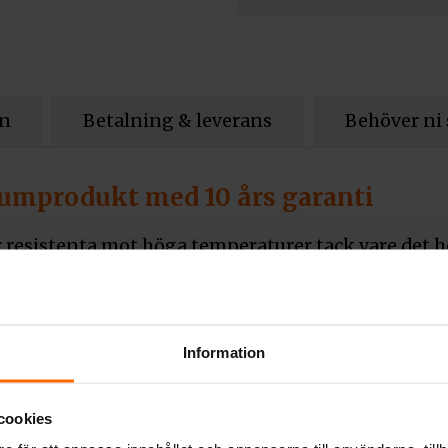
on
Betalning & leverans
Behöver ni
mprodukt med 10 års garanti
resistenta mot höga temperaturer tack vare det hö
ess & bibehållande av temperatur för att hålla vä
MOTEC – värmeackumulerande material som höjer
Information
r att en stor del av värmen från ångor överförs 
d mot överhettning av det inbyggda spolröret – 
cookies
t inbyggt externt luftintag på 125 mm. Luftjustering