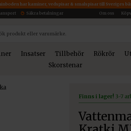
inboden har kaminer, vedspisar & smalspisar till Sveriges bäs
ransport
Säkra betalningar
Om oss
Köpv
ner
Insatser
Tillbehör
Rökrör
Ut
Skorstenar
ts Kratki MBA Hisslucka
Finns i lager!
3-7 ar
Vattenma
Kratki M