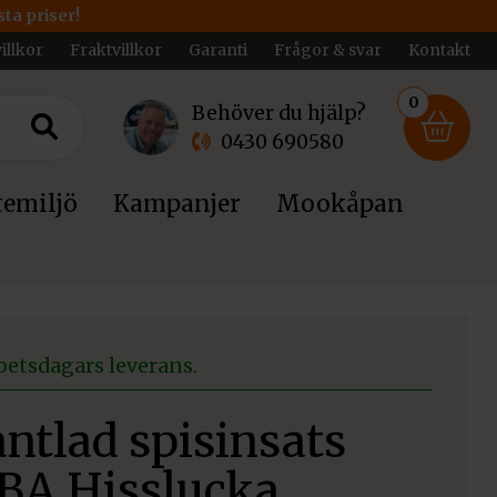
ta priser!
illkor
Fraktvillkor
Garanti
Frågor & svar
Kontakt
0
Behöver du hjälp?
0430 690580
emiljö
Kampanjer
Mookåpan
betsdagars leverans.
ntlad spisinsats
BA Hisslucka