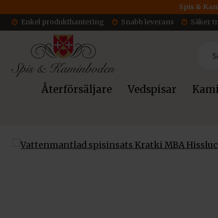
Spis & Kam
Enkel produkthantering
Snabb leverans
Säker t
Återförsäljare
Vedspisar
Kami
Hem
/
Insatser
/
Kratki Vatten PRO
/ Vattenmantlad spisinsa