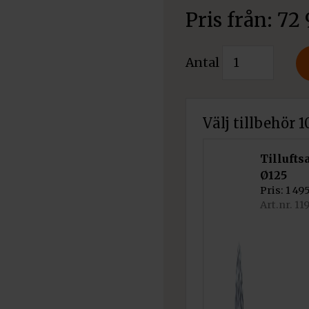
Pris från:
72
Vattenmantla
Antal
spisinsats
Kratki
MBA
Välj tillbehör 
Hisslucka
mängd
Tillufts
Ø125
Pris:
1 49
Art.nr. 1