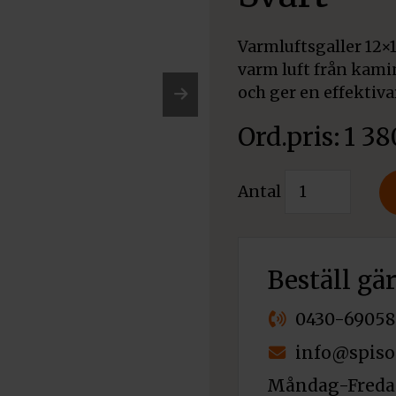
Varmluftsgaller 12×1
varm luft från kamin
och ger en effektiv
Nex
1 3
t
Varmluftsgall
Antal
12x100
cm
Svart
mängd
Beställ gä
0430-69058
info@spiso
Måndag-Fredag