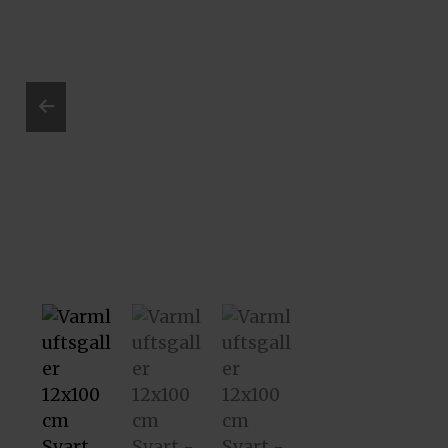
Prev
ious