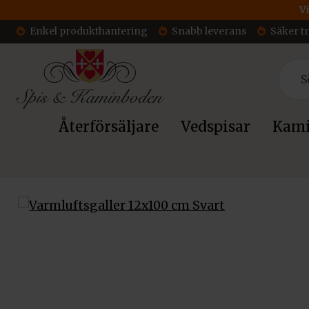
Vi
Enkel produkthantering
Snabb leverans
Säker t
Återförsäljare
Vedspisar
Kami
Hem
/
Tillbehör
/
Varmluftsgaller till kamininsats
/ Varmlufts