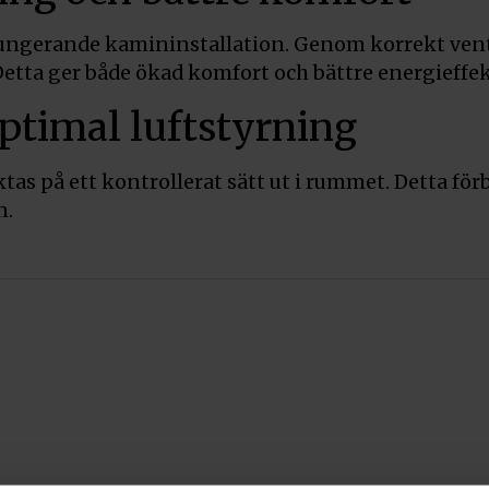
n fungerande kamininstallation. Genom korrekt venti
ta ger både ökad komfort och bättre energieffekt
ptimal luftstyrning
ktas på ett kontrollerat sätt ut i rummet. Detta för
n.