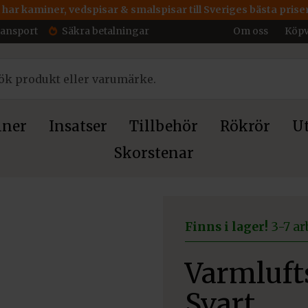
 har kaminer, vedspisar & smalspisar till Sveriges bästa priser
ransport
Säkra betalningar
Om oss
Köpv
ner
Insatser
Tillbehör
Rökrör
Ut
Skorstenar
galler 12×100 cm Svart
Finns i lager!
3-7 ar
Varmluft
Svart