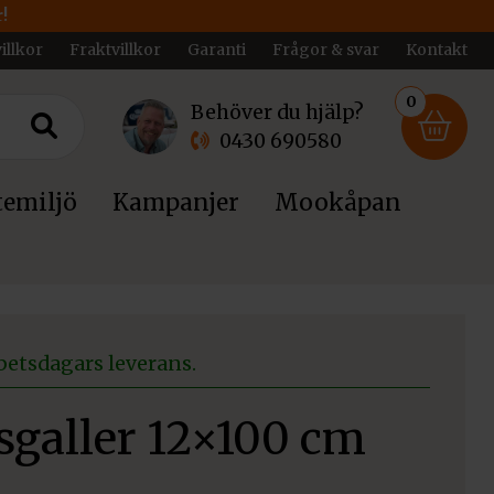
!
illkor
Fraktvillkor
Garanti
Frågor & svar
Kontakt
0
Behöver du hjälp?
0430 690580
emiljö
Kampanjer
Mookåpan
betsdagars leverans.
sgaller 12×100 cm