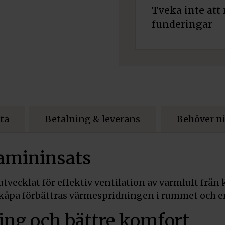
Tveka inte att 
funderingar
ta
Betalning & leverans
Behöver ni
kamininsats
utvecklat för effektiv ventilation av varmluft frå
kåpa förbättras värmespridningen i rummet och en
ing och bättre komfort