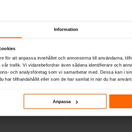
Information
cookies
e för att anpassa innehållet och annonserna till användarna, tillh
vår trafik. Vi vidarebefordrar även sådana identifierare och anna
nnons- och analysföretag som vi samarbetar med. Dessa kan i sin
har tillhandahållit eller som de har samlat in när du har använt 
VARMLUFTSGALLER TILL
ÖR
KAMININSATS
Varmluftsgaller 6×2
ftsgaller Romber lV
Anpassa
Slim
588
kr
Pris från:
610
kr