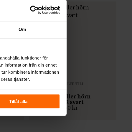
Om
andahålla funktioner för
n information från din enhet
 tur kombinera informationen
deras tjänster.
VARMLUFTSGALLER TILL
KAMININSATS
0 cm
Varmluftgaller hörn
Tillåt alla
54,7×76,6×12 svart
2 750
kr