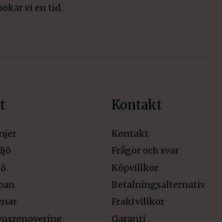
bokar vi en tid.
t
Kontakt
njer
Kontakt
ljö
Frågor och svar
jö
Köpvillkor
pan
Betalningsalternativ
enar
Fraktvillkor
ensrenovering
Garanti