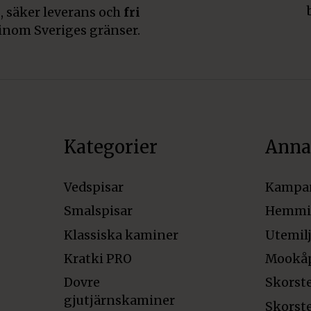
, säker leverans och
fri
inom Sveriges gränser.
Kategorier
Anna
Vedspisar
Kampa
Smalspisar
Hemmi
Klassiska kaminer
Utemil
Kratki PRO
Mookå
Dovre
Skorst
gjutjärnskaminer
Skorst