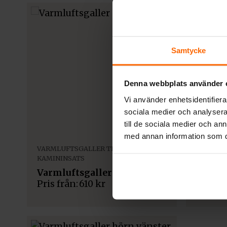
Samtycke
Denna webbplats använder 
Vi använder enhetsidentifierar
sociala medier och analysera 
till de sociala medier och a
med annan information som du 
VARMLUFTSGALLER TILL
TILLBEH
KAMININSATS
Varmlu
Varmluftsgaller 6×20 cm
Pris från:
610
kr