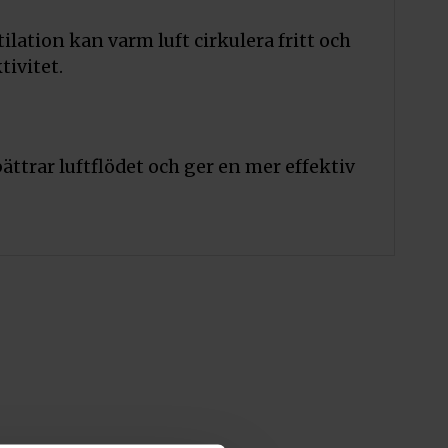
lation kan varm luft cirkulera fritt och
ivitet.
bättrar luftflödet och ger en mer effektiv