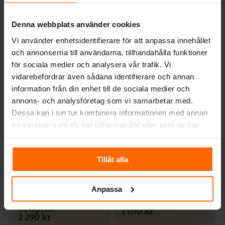
spridning av värmen från kamininsatsen.
Denna webbplats använder cookies
Vi använder enhetsidentifierare för att anpassa innehållet
och annonserna till användarna, tillhandahålla funktioner
för sociala medier och analysera vår trafik. Vi
Relaterade produkter
vidarebefordrar även sådana identifierare och annan
information från din enhet till de sociala medier och
annons- och analysföretag som vi samarbetar med.
Dessa kan i sin tur kombinera informationen med annan
information som du har tillhandahållit eller som de har
samlat in när du har använt deras tjänster.
VARMLUFTSGALLER TILL
Tillåt alla
VARMLUFTSGALLER TILL
KAMININSATS
KAMININSATS
Varmluftsgaller
hörn vänster
Varmluftsgaller
Anpassa
60x40x12 svart
12×40 svart
Slim
1 030
kr
2 290
kr