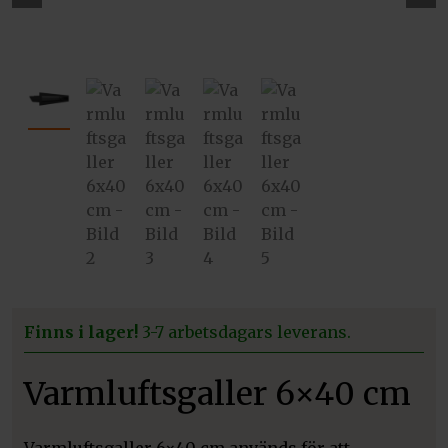
Pre
Ne
vio
xt
us
Finns i lager!
3-7 arbetsdagars leverans.
Varmluftsgaller 6×40 cm