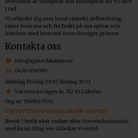
leverantör av vedspisar och smalspisar för 9:e året
i rad.
Vi erbjuder dig som kund räntefri delbetalning,
säker leverans och
fri frakt
på nya spisar och
kaminer med leverans inom Sveriges gränser.
Kontakta oss
info@spisochkamin.se
0430-690580
Måndag-Fredag 09-17, Söndag 10-13
Värestorpsvägen 16, 312 95 Laholm
Org nr: 556963-7530
VIKTIGT! RING INNAN BESÖK I BUTIK!
Besök i butik sker endast efter överenskommelse
med kund. Ring oss så bokar vi en tid.