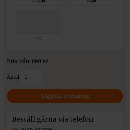
Polerad
Kräm
Vit
Pris från:
660
kr
Varmluftsgaller
Antal
6x40
cm
mängd
Lägg till i varukorg
Beställ gärna via telefon