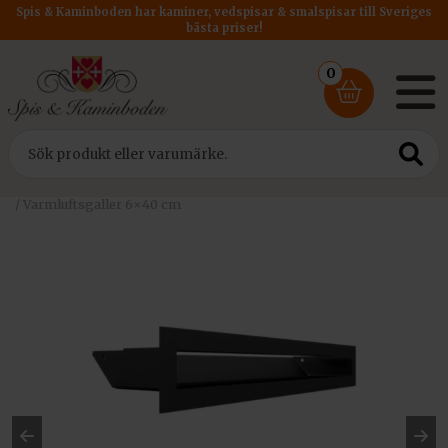
Spis & Kaminboden har kaminer, vedspisar & smalspisar till Sveriges
bästa priser!
0
Hem
/
Tillbehör
/
Varmluftsgaller till kamininsats
/ Varmluftsgaller 6×40 cm