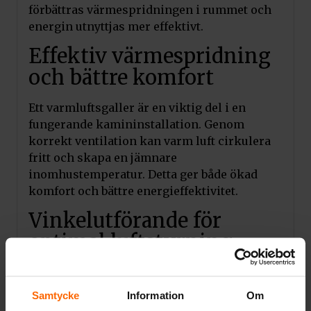
förbättras värmespridningen i rummet och
energin utnyttjas mer effektivt.
Effektiv värmespridning
och bättre komfort
Ett varmluftsgaller är en viktig del i en
fungerande kamininstallation. Genom
korrekt ventilation kan varm luft cirkulera
fritt och skapa en jämnare
inomhustemperatur. Detta ger både ökad
komfort och bättre energieffektivitet.
Vinkelutförande för
optimal luftstyrning
Det vinklade utförandet gör att luften riktas
på ett kontrollerat sätt ut i rummet. Detta
Samtycke
Information
Om
förbättrar luftflödet och ger en mer effektiv