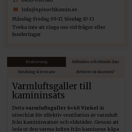
0430-690580
info@spisochkamin.se
Måndag-Fredag 09-17, Söndag 10-13
Tveka inte att ringa oss vid frågor eller
funderingar
Beskrivning
Måttskiss och teknisk data
Betalning & leverans
Behöver ni skorsten?
Varmluftsgaller till
kamininsats
Detta
varmluftsgaller 6×40 Vinkel
är
utvecklat för effektiv ventilation av varmluft
från kamininsatser och eldstäder. Genom att
leda ut den varma luften från kaminens kåpa