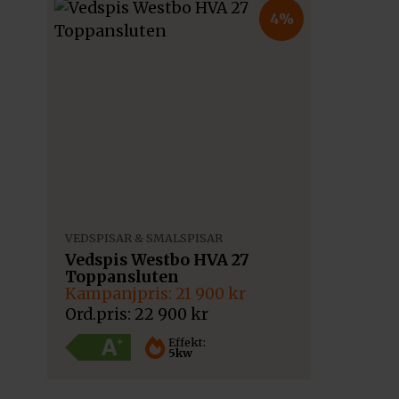
4%
VEDSPISAR & SMALSPISAR
Vedspis Westbo HVA 27
Toppansluten
Det
Det
21 900
kr
ursprungliga
nuvarande
22 900
kr
priset
priset
var:
är:
Effekt:
5kw
22
21
900 kr.
900 kr.