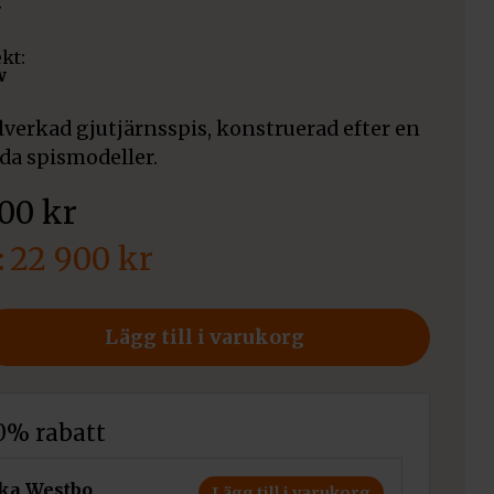
ekt:
w
lverkad gjutjärnsspis, konstruerad efter en
da spismodeller.
900
kr
22 900
kr
Lägg till i varukorg
10% rabatt
ka Westbo
Lägg till i varukorg