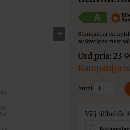
Eff
5k
Standard är en nytil
av Sveriges mest sål
Nex
t
23 
Det
ursprungliga
Det
Vedspis
Antal
priset
Westbo
nuvarande
standard-
var:
priset
Stållucka
Välj tillbehör 
23
mängd
är:
900 kr.
Bakugnsluc