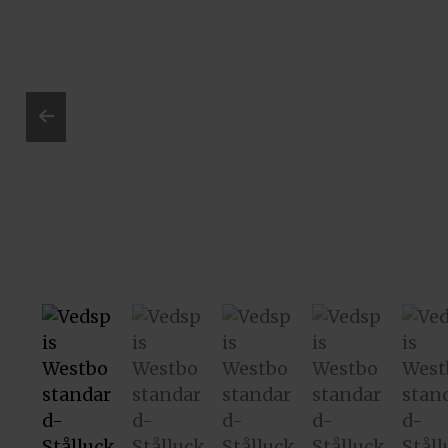
Prev
ious