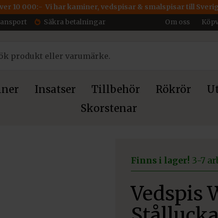
över 10 000:- Vi har kaminer, vedspisar & smalspisar till Sveri
ransport
Säkra betalningar
Om oss
Köpv
ner
Insatser
Tillbehör
Rökrör
Ut
Skorstenar
tandard-Stållucka
Finns i lager!
3-7 ar
Vedspis 
Stålluck