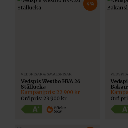
4%
VEDSPISAR & SMALSPISAR
VEDSPIS
Vedspis Westbo HVA 26
Vedspi
Stållucka
Bakan
Det
Det
Det
Det
22 900
kr
ursprungliga
nuvarande
urspru
nuvar
23 900
kr
priset
priset
priset
priset
var:
är:
var:
är:
Effekt:
5kw
23
22
22
21
900 kr.
900 kr.
900 kr.
900 kr.