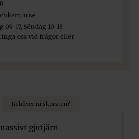
0
chkamin.se
 09-17, Söndag 10-13
ringa oss vid frågor eller
0 x 400 mm
Lägg till i varukorg
0500
Behöver ni skorsten?
are Westbo vedspis
Lägg till i varukorg
massivt gjutjärn.
HWS