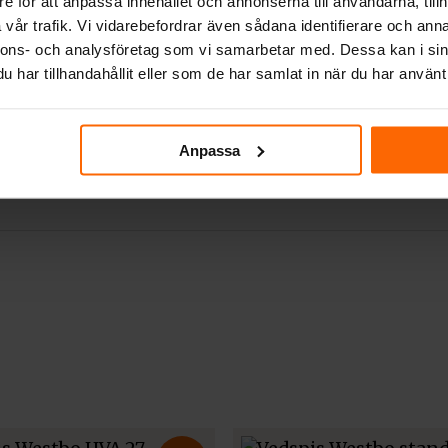
e för att anpassa innehållet och annonserna till användarna, tillh
vår trafik. Vi vidarebefordrar även sådana identifierare och anna
bo of Sweden utvecklat en glasad eldstadslucka f
nnons- och analysföretag som vi samarbetar med. Dessa kan i sin
Övergång frå
eten att se lågornas sken i sina vedspisar, ett alt
har tillhandahållit eller som de har samlat in när du har använt 
anslutning 
generalagent, Scandinavisk Spismiljö, har Westbo
av rökgång.
Pris:
1 090
kr
Anpassa
Art.nr. 10641
tilation kan spisen kompletteras med uteluftsans