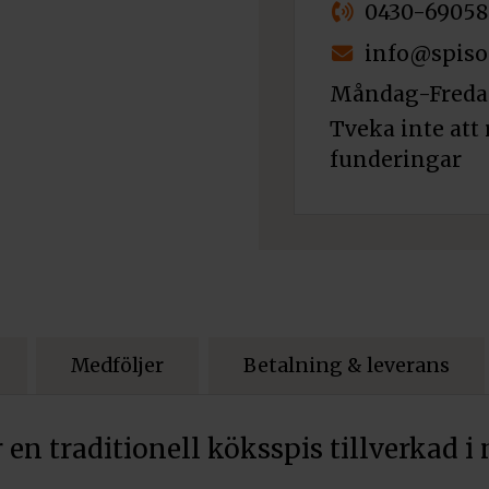
0430-69058
info@spiso
Måndag-Fredag
Tveka inte att 
funderingar
Golvplåt 80
Pris:
1 500
kr
Medföljer
Betalning & leverans
Art.nr. 99000
Hällförläng
n traditionell köksspis tillverkad i 
Pris:
2 200
kr
Art.nr. 10658