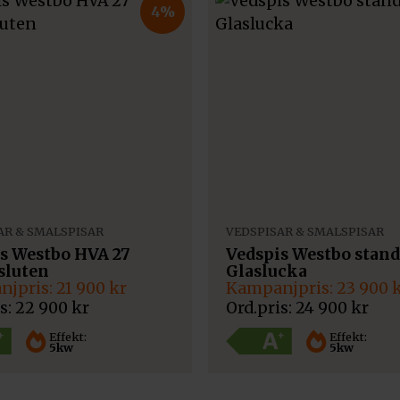
4%
AR & SMALSPISAR
VEDSPISAR & SMALSPISAR
s Westbo HVA 27
Vedspis Westbo stan
sluten
Glaslucka
Det
Det
21 900
kr
23 900
ngliga
ande
ursprungliga
nuvarande
22 900
kr
24 900
kr
priset
priset
var:
är:
Effekt:
Effekt:
5kw
5kw
24
23
900 kr.
900 kr.