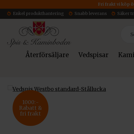
Fri frakt vi köp 
Enkel produkthantering
Snabb leverans
Säker t
Återförsäljare
Vedspisar
Kami
Hem
/
Vedspisar & Smalspisar
/
Vedspisar
/ Vedspis Westbo s
1000:-
Rabatt &
fri frakt