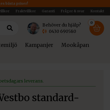
ges bästa priser!
illkor
Fraktvillkor
Garanti
Frågor & svar
Kontakt
0
Behöver du hjälp?
0430 690580
emiljö
Kampanjer
Mookåpan
betsdagars leverans.
Westbo standard-
a