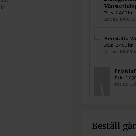
22
Vänsterhän
900 kr.
Pris:
2 400
kr
Art.nr. 10603
Benstativ W
Pris:
2 400
kr
Art.nr. 10606
Friskluf
Pris:
1 09
Art.nr. 1
Beställ gä