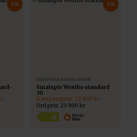
4%
4%
VEDSPISAR & SMALSPISAR
dard-
Smalspis Westbo standard
30
Det
Det
kr
22 900
kr
ursprungliga
nuvarande
23 900
kr
priset
priset
var:
är:
Effekt:
8kw
23
22
900 kr.
900 kr.