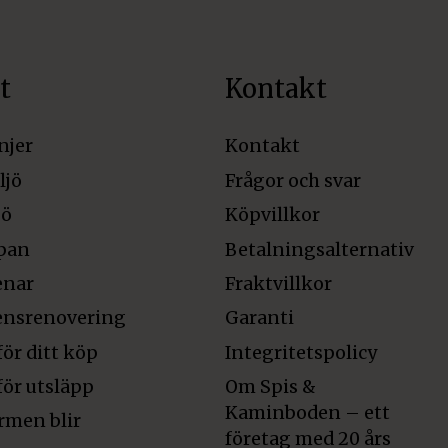
t
Kontakt
njer
Kontakt
ljö
Frågor och svar
jö
Köpvillkor
pan
Betalningsalternativ
enar
Fraktvillkor
ensrenovering
Garanti
för ditt köp
Integritetspolicy
för utsläpp
Om Spis &
Kaminboden – ett
rmen blir
företag med 20 års