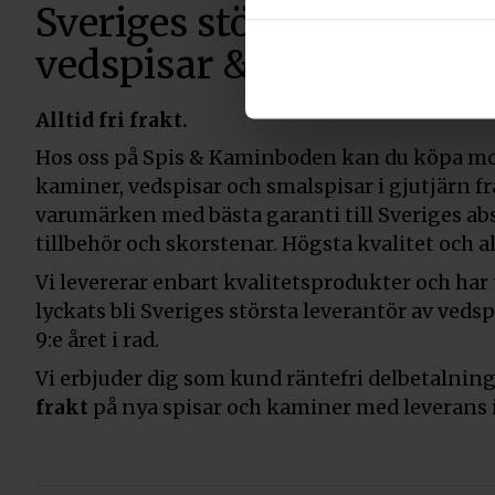
Sveriges största återförsä
vedspisar & smalspisar
Alltid fri frakt.
Hos oss på Spis & Kaminboden kan du köpa mo
kaminer, vedspisar och smalspisar i gjutjärn f
varumärken med bästa garanti till Sveriges abs
tillbehör och skorstenar. Högsta kvalitet och all
Vi levererar enbart kvalitetsprodukter och har
lyckats bli Sveriges största leverantör av veds
9:e året i rad.
Vi erbjuder dig som kund räntefri delbetalning
frakt
på nya spisar och kaminer med leverans 