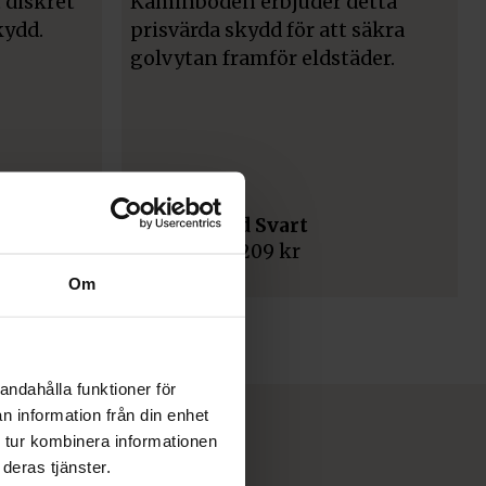
TILLBEHÖR
 mm
Golvskydd Svart
1 209
kr
Om
andahålla funktioner för
n information från din enhet
 tur kombinera informationen
deras tjänster.