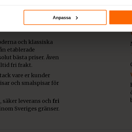
ljare av
Anpassa
derna och klassiska
rån etablerade
olut bästa priser. Även
tid fri frakt.
 tack vare er kunder
pisar och smalspisar för
, säker leverans och
fri
inom Sveriges gränser.