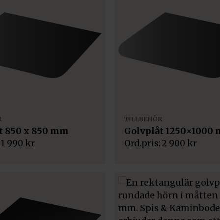
R
TILLBEHÖR
t 850 x 850 mm
Golvplåt 1250×1000
1 990
kr
2 900
kr