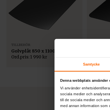
TILLBEHÖR
TILLBEHÖ
Golvplåt 850 x 1100 mm
Golvpla
1 990
kr
Samtycke
Denna webbplats använder 
Vi använder enhetsidentifierar
sociala medier och analysera 
till de sociala medier och a
med annan information som du 