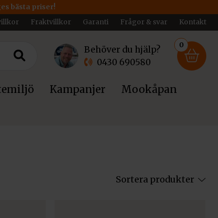
ges bästa priser!
illkor
Fraktvillkor
Garanti
Frågor & svar
Kontakt
0
Behöver du hjälp?
0430 690580
emiljö
Kampanjer
Mookåpan
Sortera produkter