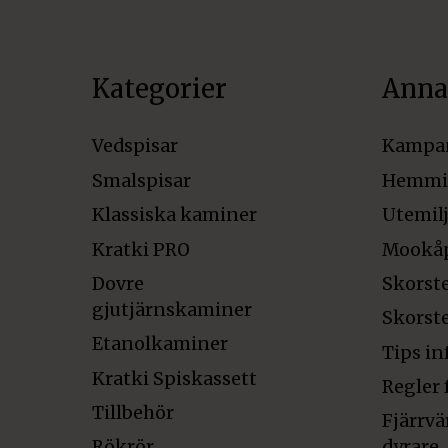
Kategorier
Anna
Vedspisar
Kampa
Smalspisar
Hemmi
Klassiska kaminer
Utemil
Kratki PRO
Mookå
Dovre
Skorst
gjutjärnskaminer
Skorst
Etanolkaminer
Tips in
Kratki Spiskassett
Regler 
Tillbehör
Fjärrvä
Rökrör
dyrare