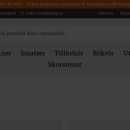
över 10 000:- Vi har kaminer, vedspisar & smalspisar till Sveri
ransport
Säkra betalningar
Om oss
Köpv
ner
Insatser
Tillbehör
Rökrör
Ut
Skorstenar