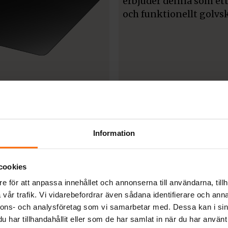
R
TILLBEHÖR
̊t 660 x 800 mm
Golvplåt 700 x 800
1 900
kr
1 790
kr
Information
cookies
e för att anpassa innehållet och annonserna till användarna, tillh
vår trafik. Vi vidarebefordrar även sådana identifierare och anna
nnons- och analysföretag som vi samarbetar med. Dessa kan i sin
har tillhandahållit eller som de har samlat in när du har använt 