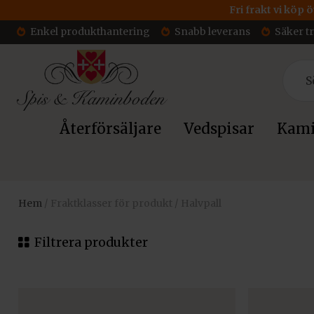
Fri frakt vi köp 
Enkel produkthantering
Snabb leverans
Säker t
Återförsäljare
Vedspisar
Kami
Hem
/ Fraktklasser för produkt / Halvpall
Filtrera produkter