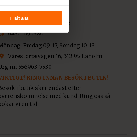
Kontakta oss
Tillåt alla
info@spisochkamin.se
0430-690580
Måndag-Fredag 09-17, Söndag 10-13
Värestorpsvägen 16, 312 95 Laholm
Org nr: 556963-7530
VIKTIGT! RING INNAN BESÖK I BUTIK!
Besök i butik sker endast efter
överenskommelse med kund. Ring oss så
bokar vi en tid.