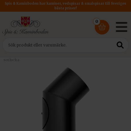
Spis & Kaminboden har kaminer, vedspisar & smalspisar till Sveriges
bästa priser!
0
Hem
/
Rökrör
/
Rökrör DM 150
/ Rökrör Ø150 – Vinklad 1×45° med
sotlucka