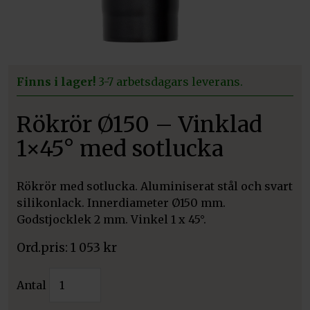
Finns i lager!
3-7 arbetsdagars leverans.
Rökrör Ø150 – Vinklad
1×45° med sotlucka
Rökrör med sotlucka. Aluminiserat stål och svart
silikonlack. Innerdiameter Ø150 mm.
Godstjocklek 2 mm. Vinkel 1 x 45°.
1 053
kr
Rökrör
Antal
Ø150
-