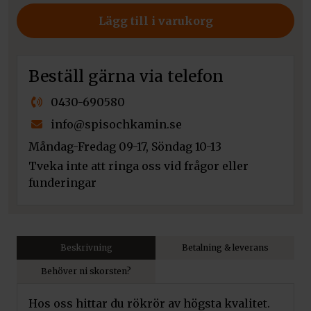
Vinklad
Lägg till i varukorg
1x45°
med
sotlucka
Beställ gärna via telefon
mängd
0430-690580
info@spisochkamin.se
Måndag-Fredag 09-17, Söndag 10-13
Tveka inte att ringa oss vid frågor eller
funderingar
Beskrivning
Betalning & leverans
Behöver ni skorsten?
Hos oss hittar du rökrör av högsta kvalitet.