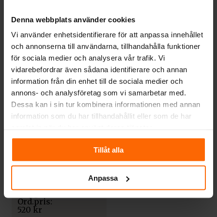
Denna webbplats använder cookies
RÖKRÖR
RÖKRÖR
Rökrör
Rökrör Ø150 –
Vi använder enhetsidentifierare för att anpassa innehållet
Ø125x300mm – med
Vinklad 1×90° med
och annonserna till användarna, tillhandahålla funktioner
spjäll
sotlucka
för sociala medier och analysera vår trafik. Vi
1 018
kr
1 199
kr
vidarebefordrar även sådana identifierare och annan
information från din enhet till de sociala medier och
annons- och analysföretag som vi samarbetar med.
Dessa kan i sin tur kombinera informationen med annan
information som du har tillhandahållit eller som de har
samlat in när du har använt deras tjänster.
Tillåt alla
RÖKRÖR
Anpassa
Rökrör Ø150 –
Väggrosett
520
kr