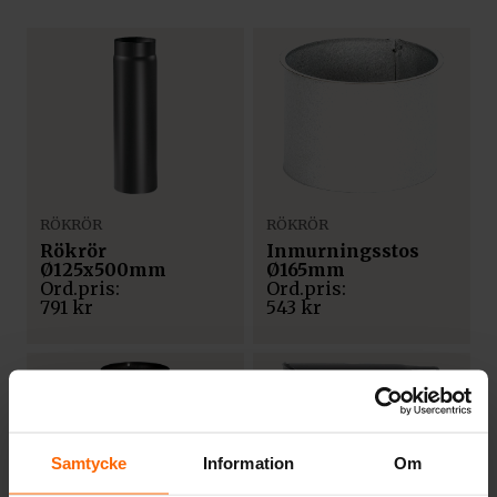
RÖKRÖR
RÖKRÖR
Rökrör
Inmurningsstos
Ø125x500mm
Ø165mm
791
kr
543
kr
Samtycke
Information
Om