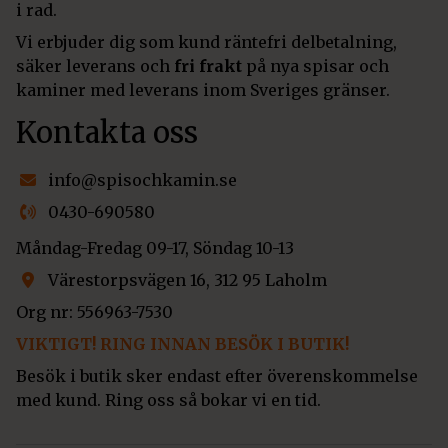
i rad.
Vi erbjuder dig som kund räntefri delbetalning,
säker leverans och
fri frakt
på nya spisar och
kaminer med leverans inom Sveriges gränser.
Kontakta oss
info@spisochkamin.se
0430-690580
Måndag-Fredag 09-17, Söndag 10-13
Värestorpsvägen 16, 312 95 Laholm
Org nr: 556963-7530
VIKTIGT! RING INNAN BESÖK I BUTIK!
Besök i butik sker endast efter överenskommelse
med kund. Ring oss så bokar vi en tid.