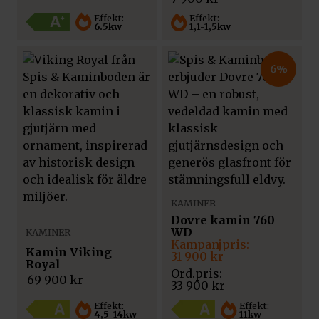
Effekt:
Effekt:
6.5kw
1,1-1,5kw
6%
KAMINER
Dovre kamin 760
WD
KAMINER
Det
Det
Kamin Viking
ursprungliga
nuvarande
31 900
kr
Royal
priset
priset
69 900
kr
var:
är:
33 900
kr
33
31
900 kr.
900 kr.
Effekt:
Effekt:
4,5-14kw
11kw