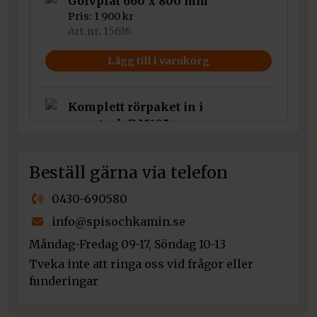
Golvplåt 660 x 800 mm
Pris:
1 900
kr
Art.nr. 15616
Lägg till i varukorg
Komplett rörpaket in i
murstock DM125
Pris:
1 715
kr
Art.nr. 10020SP
Beställ gärna via telefon
Lägg till i varukorg
0430-690580
info@spisochkamin.se
Stos för toppanslutning
Måndag-Fredag 09-17, Söndag 10-13
Pris:
850
kr
Art.nr. 917690DO
Tveka inte att ringa oss vid frågor eller
funderingar
Lägg till i varukorg