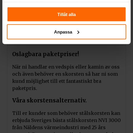
samlat in när du har använt deras tjänster.
konsumenternas personuppgifter och
betalningsinformation. Dessutom har Klarna
Tillåt alla
en köparskyddsgaranti som ger
konsumenterna extra trygghet vid köp. Får
ni inte er produkt så skickas inte er faktura.
Anpassa
Oslagbara paketpriser!
När ni handlar en vedspis eller kamin av oss
och även behöver en skorsten så har ni som
kund möjlighet till ett fantastiskt bra
paketpris.
Våra skorstensalternativ.
Till er kunder som behöver stålskorsten kan
erbjuda Sveriges bästa stålskorsten NVI 3000
från Näldens värmeindustri med 25 års