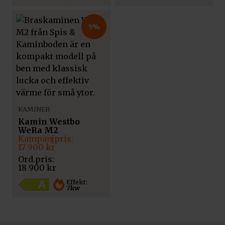
5%
KAMINER
Kamin Westbo
WeRa M2
Det
Det
ursprungliga
nuvarande
17 900
kr
priset
priset
var:
är:
18 900
kr
18
17
900 kr.
900 kr.
Effekt:
7kw