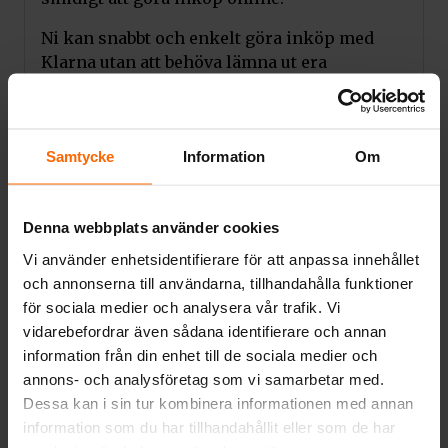
Ni kan snabbt och enkelt göra inköp med
Klarna utan att behöva lämna ut era
betalningsuppgifter direkt till oss. Dessutom
kan ni göra inköp från flera olika säljare
med endast en betalning.
Samtycke
Information
Om
Möjlighet till delbetalning.
Klarna erbjuder möjlighet till delbetalning
Denna webbplats använder cookies
vilket gör det möjligt för er som konsument
Vi använder enhetsidentifierare för att anpassa innehållet
att sprida ut betalningen över en längre
och annonserna till användarna, tillhandahålla funktioner
period. Detta gör det möjligt för er att köpa
för sociala medier och analysera vår trafik. Vi
dyrare varor utan att behöva betala hela
vidarebefordrar även sådana identifierare och annan
beloppet på en gång.
information från din enhet till de sociala medier och
Även här har ni trygghet vid köp.
annons- och analysföretag som vi samarbetar med.
Dessa kan i sin tur kombinera informationen med annan
Klarna erbjuder en hög grad av säkerhet och
information som du har tillhandahållit eller som de har
trygghet vid köp genom att skydda