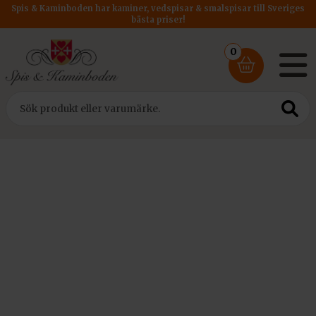
Spis & Kaminboden har kaminer, vedspisar & smalspisar till Sveriges
bästa priser!
0
Hem
/
Kaminer
/
Dovre gjutjärnskaminer
/ Dovre kamin 101 CBS