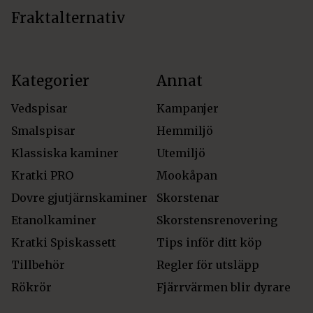
Fraktalternativ
Kategorier
Annat
Vedspisar
Kampanjer
Smalspisar
Hemmiljö
Klassiska kaminer
Utemiljö
Kratki PRO
Mookåpan
Dovre gjutjärnskaminer
Skorstenar
Etanolkaminer
Skorstensrenovering
Kratki Spiskassett
Tips inför ditt köp
Tillbehör
Regler för utsläpp
Rökrör
Fjärrvärmen blir dyrare