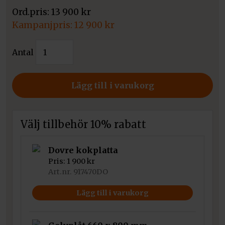
13 900
kr
Det
12 900
kr
ursprungliga
Det
Dovre
priset
Antal
nuvarande
kamin
var:
priset
101
13
är:
CBS
Lägg till i varukorg
900 kr.
12
mängd
900 kr.
Välj tillbehör 10% rabatt
Dovre kokplatta
Pris:
1 900
kr
Art.nr. 917470DO
Lägg till i varukorg