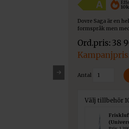
Eff
10
Dovre Saga är en hel
formspråk men med 
38 
Det
ursprungliga
Det
Dovre
Antal
priset
kamin
nuvarande
Nex
Saga
var:
t
priset
301
Välj tillbehör 
38
mängd
är:
900 kr.
36
Friskluf
(Univer
Pris:
1 29