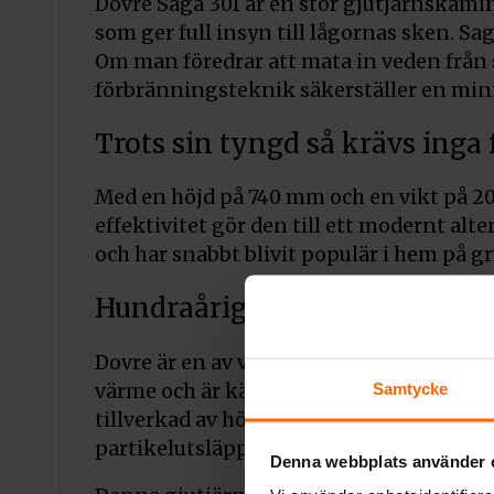
Dovre Saga 301 är en stor gjutjärnskami
som ger full insyn till lågornas sken. S
Om man föredrar att mata in veden från 
förbränningsteknik säkerställer en min
Trots sin tyngd så krävs inga 
Med en höjd på 740 mm och en vikt på 200 
effektivitet gör den till ett modernt a
och har snabbt blivit populär i hem på gr
Hundraårigt Norskt hantverk s
Dovre är en av världens äldsta tillverka
Samtycke
värme och är kända för sin höga kvalite
tillverkad av högkvalitativt gjutjärn, 
partikelutsläppen med över 75 % jämfört
Denna webbplats använder 