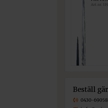
900 kr.
Art.nr. 11
Beställ gä
0430-69058