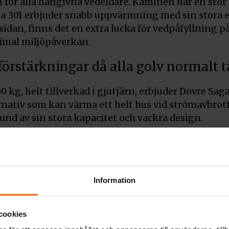
n för alla hängivna vedeldare. Kaminen har en sto
aga 301 erbjuder snabb uppvärmning med sin stora 
sidan, finns det en extra lucka för vedpåfyllning 
imal miljöpåverkan.
förstärkningar då alla golv normalt tå
kg, helt tillverkad i gjutjärn, erbjuder Dovre Saga
lternativ som kan värma ett helt hus vid strömavbr
und av sin stora kapacitet och vackra design.
om håller än i dag.
re av kaminer, grundad 1933 i Norge. Under årtion
Information
t och effektivitet. Dovre saga 301 är inget undant
erbjuder optimal förbränning och ger en behaglig v
 med äldre modeller.
cookies