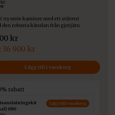
ekt:
kw
t ny serie kaminer med ett stilrent
den robusta känslan från gjutjärn.
900
kr
36 900
kr
Lägg till i varukorg
10% rabatt
tsanslutningskit
Lägg till i varukorg
sal) Ø80
0
kr