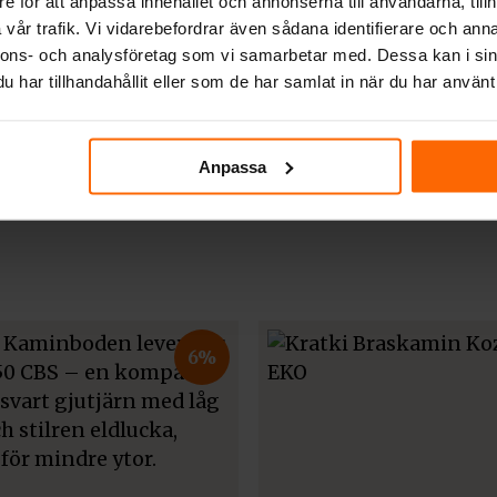
tas bakifrån eller ovanifrån till skorstenen. För
e för att anpassa innehållet och annonserna till användarna, tillh
vår trafik. Vi vidarebefordrar även sådana identifierare och anna
uftsanslutning.
nnons- och analysföretag som vi samarbetar med. Dessa kan i sin
har tillhandahållit eller som de har samlat in när du har använt 
Anpassa
6%