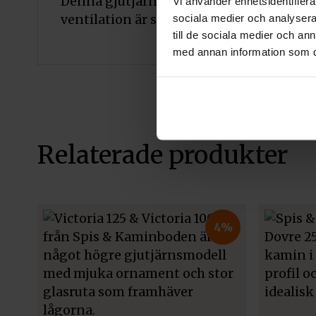
Denna gjutjärnskamin kan antingen anslu
Vi använder enhetsidentifierar
sociala medier och analysera 
ventilation är spisen förberedd för utel
till de sociala medier och a
med annan information som du 
Relaterade produkter
4%