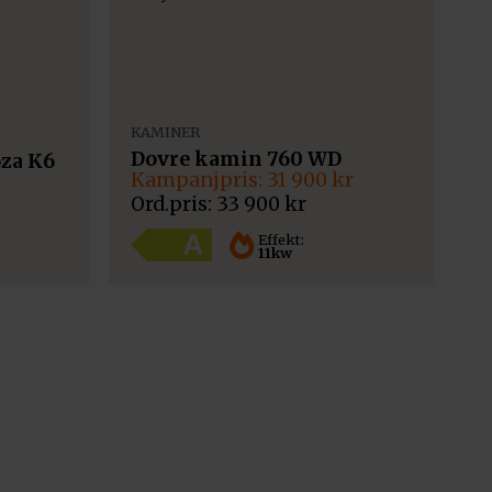
KAMINER
Dovre kamin 760 WD
za K6
Det
Det
31 900
kr
ursprungliga
nuvarande
33 900
kr
priset
priset
var:
är:
Effekt:
11kw
33
31
900 kr.
900 kr.