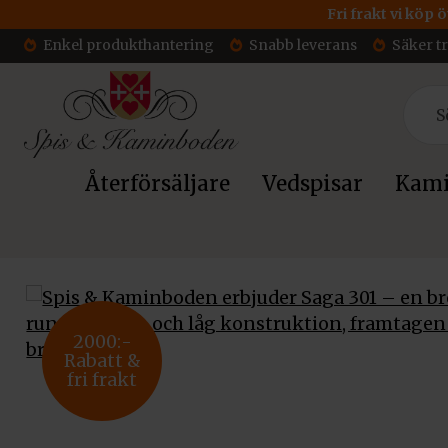
Fri frakt vi köp 
Enkel produkthantering
Snabb leverans
Säker t
Återförsäljare
Vedspisar
Kami
Hem
/
Kaminer
/
Dovre gjutjärnskaminer
/ Dovre kamin Sag
2000:-
Rabatt &
fri frakt