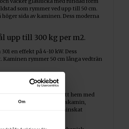
r och vacker glaslucka med rundad form
eldstad som rymmer ved upp till 50 cm.
på höger sida av kaminen. Dess moderna
l upp till 300 kg per m2.
 301 en effekt på 4-10 kW. Dess
ott. Kaminen rymmer 50 cm långa vedträn
den har deras kaminer försett hem med
Om
ag. Denna moderna gjutjärnskamin,
ärme i rummet. Dovre har minskat