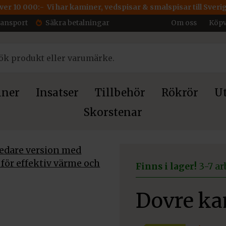
över 10 000:- Vi har kaminer, vedspisar & smalspisar till Sveri
ransport
Säkra betalningar
Om oss
Köpv
ner
Insatser
Tillbehör
Rökrör
Ut
Skorstenar
a 301
Finns i lager!
3-7 ar
Dovre ka