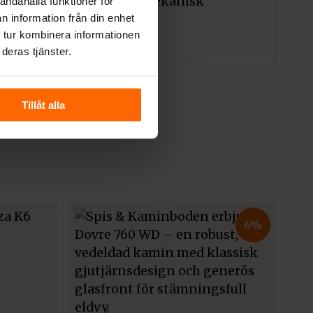
 nybyggda hus eller vid mekanisk
andahålla funktioner för
n information från din enhet
 tur kombinera informationen
deras tjänster.
Tillåt alla
6%