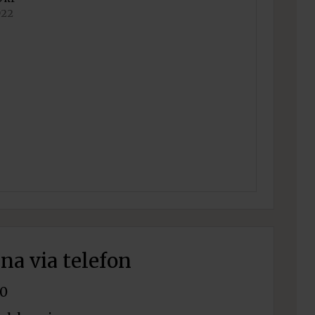
922
rna via telefon
0