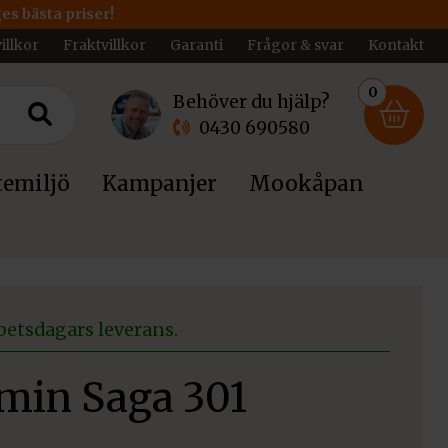
ges bästa priser!
illkor
Fraktvillkor
Garanti
Frågor & svar
Kontakt
0
Behöver du hjälp?
0430 690580
emiljö
Kampanjer
Mookåpan
betsdagars leverans.
min Saga 301