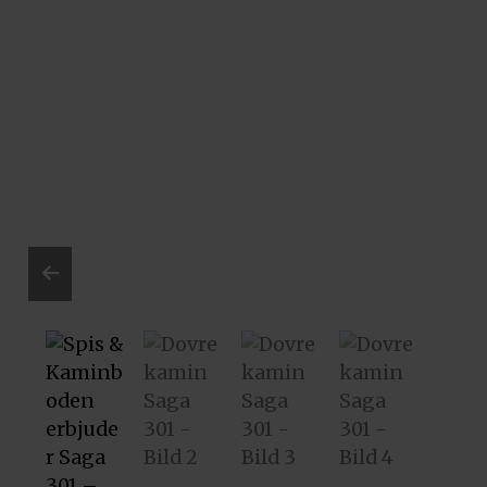
Prev
ious