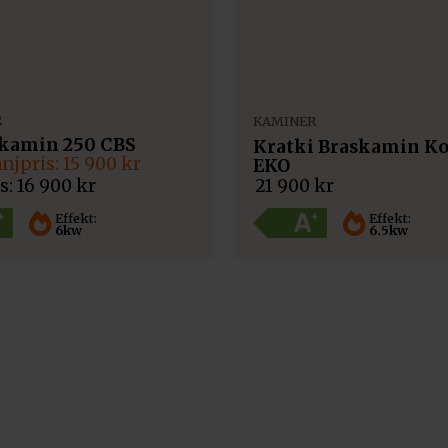
R
KAMINER
 kamin 250 CBS
Kratki Braskamin Ko
15 900
kr
EKO
ngliga
ande
21 900
kr
16 900
kr
Effekt:
Effekt:
6.5kw
6kw