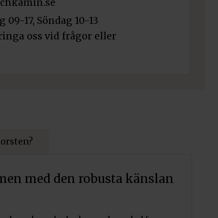
chkamin.se
 09-17, Söndag 10-13
ringa oss vid frågor eller
korsten?
k men med den robusta känslan