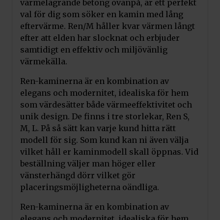
värmelagrande betong ovanpå, är ett perfekt
val för dig som söker en kamin med lång
eftervärme. Ren/M håller kvar värmen långt
efter att elden har slocknat och erbjuder
samtidigt en effektiv och miljövänlig
värmekälla.
Ren-kaminerna är en kombination av
Lägg till i varukorg
elegans och modernitet, idealiska för hem
som värdesätter både värmeeffektivitet och
unik design. De finns i tre storlekar, Ren S,
Kratki golvplåt REN
M, L. På så sätt kan varje kund hitta rätt
fyrkantig
modell för sig. Som kund kan ni även välja
Pris:
890
kr
vilket håll er kaminmodell skall öppnas. Vid
Art.nr.
beställning väljer man höger eller
PODSTAWA/REN/KWADRATOWA
vänsterhängd dörr vilket gör
placeringsmöjligheterna oändliga.
Ren-kaminerna är en kombination av
elegans och modernitet, idealiska för hem