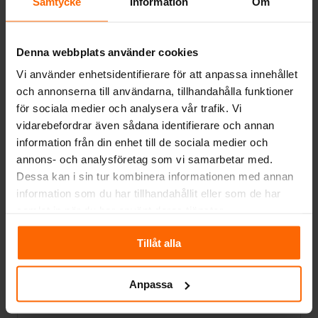
Samtycke
Information
Om
fodrad med material som är
motståndskraftigt mot hög temperatur,
vilket ökar enhetens effektivitet och
Denna webbplats använder cookies
hållbarhet.
Vi använder enhetsidentifierare för att anpassa innehållet
Justerbara fötter:
Justerbara M10-fötter
och annonserna till användarna, tillhandahålla funktioner
möjliggör enkel anpassning av enheten till
för sociala medier och analysera vår trafik. Vi
ojämn golvyta, vilket garanterar stabilitet
vidarebefordrar även sådana identifierare och annan
och säker användning.
information från din enhet till de sociala medier och
annons- och analysföretag som vi samarbetar med.
Asklåda:
Den inbyggda asklådan ger
Dessa kan i sin tur kombinera informationen med annan
användarvänlighet och enkel rengöring.
information som du har tillhandahållit eller som de har
samlat in när du har använt deras tjänster.
Extern tilluft:
Det förberberedda externa
luftintaget på 100 mm ger en konstant
Tillåt alla
tillförsel av frisk luft till förbränningen,
vilket påverkar effektiviteten och
användningens ekologiska aspekter.
Anpassa
Bränsle:
Enheten är utformad för att brinna