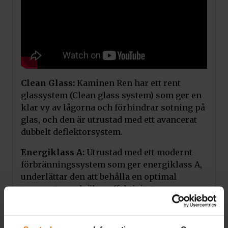
PODSTAWA/REN/POLOKRAGLA
Lägg till i varukorg
Tilluftsanslutningskit Ø100
Pris:
1 295
kr
Art.nr. 11923SP
Clean Glass:
Kaminen Ren har ett rent
glassystem (Clean glass system) som ger en
klar vy av lågorna och förhindrar sotning på
glas, och den är utrustad med ett avancerat
dubbelt deflektorsystem.
Energiklass A:
Utrustad med ett modernt
förbränningssystem som ger energiklass A,
underlättar den att behålla en optimal
temperatur och ökar effektiviteten av
uppvärmningen.
Thermotec:
Förbränningskammaren är