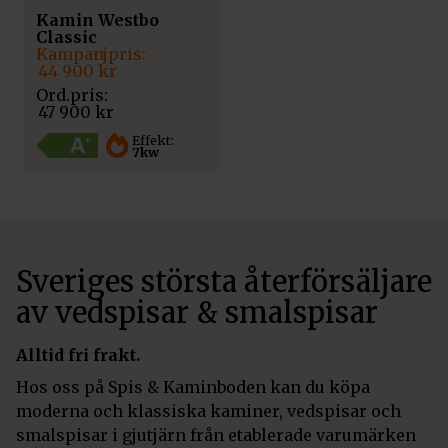
Kamin Westbo
Classic
Det
Det
ursprungliga
nuvarande
44 900
kr
priset
priset
var:
är:
47 900
kr
47
44
900 kr.
900 kr.
Effekt:
7kw
Sveriges största återförsäljare
av vedspisar & smalspisar
Alltid fri frakt.
Hos oss på Spis & Kaminboden kan du köpa
moderna och klassiska kaminer, vedspisar och
smalspisar i gjutjärn från etablerade varumärken