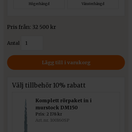
Högerhängd
Vänsterhängd
Pris från:
32 500
kr
Kratki
Antal
Braskamin
Ren/M
mängd
Lägg till i varukorg
Välj tillbehör 10% rabatt
Komplett rörpaket in i
murstock DM150
Pris:
2 178
kr
Art.nr. 100160SP