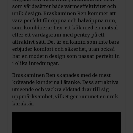
som värdesätter både värmeeffektivitet och
unik design. Braskaminen Ren kommer att
vara perfekt för öppna och halvöppna rum,
som kombinerar t.ex. ett kök med en matsal
eller ett vardagsrum med pentry på ett
attraktivt sätt. Det är en kamin som inte bara
erbjuder komfort och säkerhet, utan också
har en modern design som passar perfekt in
i olika inredningar.
Braskaminen Ren skapades med de mest
krävande kunderna i åtanke. Dess attraktiva
utseende och vackra eldstad drar till sig
Lägg till i varukorg
uppmärksamhet, vilket ger rummet en unik
karaktär.
Kratki golvplåt REN halvcirkel
Pris:
1 390
kr
Art.nr.