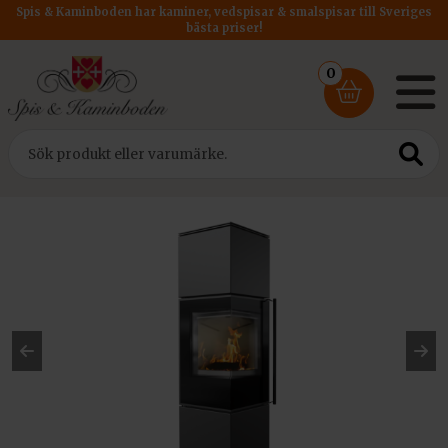
Spis & Kaminboden har kaminer, vedspisar & smalspisar till Sveriges
bästa priser!
0
Hem
/
Kaminer
/
Kratki PRO
/ Kratki Braskamin Ren/M
Pre
Ne
vio
xt
us