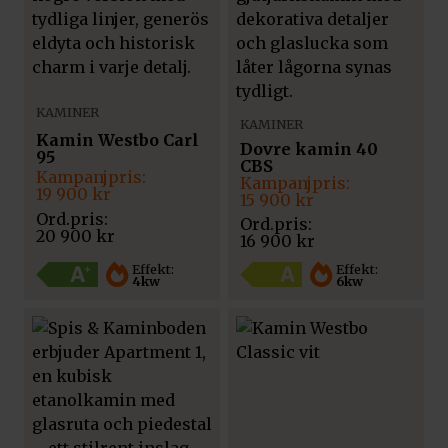
KAMINER
KAMINER
Kamin Westbo Carl
Dovre kamin 40
95
CBS
Det
Det
Det
Det
ursprungliga
nuvarande
19 900
kr
ursprungliga
nuvarande
15 900
kr
priset
priset
priset
priset
var:
är:
var:
är:
20 900
kr
16 900
kr
20
19
16
15
900 kr.
900 kr.
900 kr.
900 kr.
Effekt:
Effekt:
4kw
6kw