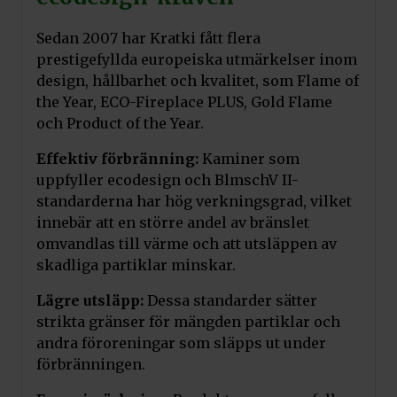
Sedan 2007 har Kratki fått flera
prestigefyllda europeiska utmärkelser inom
design, hållbarhet och kvalitet, som Flame of
the Year, ECO-Fireplace PLUS, Gold Flame
och Product of the Year.
Lägg till i varukorg
Effektiv förbränning:
Kaminer som
uppfyller ecodesign och BlmschV II-
standarderna har hög verkningsgrad, vilket
Värmelagringspaket
innebär att en större andel av bränslet
Pris:
3 500
kr
omvandlas till värme och att utsläppen av
Art.nr. AKU/B/4/2/V1
skadliga partiklar minskar.
Lägg till i varukorg
Lägre utsläpp:
Dessa standarder sätter
strikta gränser för mängden partiklar och
andra föroreningar som släpps ut under
förbränningen.