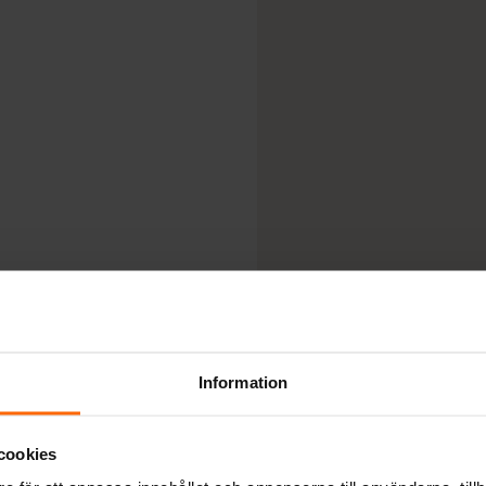
Kratki Deko
Glödfiber
Pris:
690
kr
Art.nr. GLOW
Kratki Deko
Pris:
1 250
kr
Art.nr. AF-DC
Kratki Deko
Pris:
1 250
kr
Art.nr. AF-DC
Kratki Deko
Information
Pris:
1 400
kr
Art.nr. AF-DC
cookies