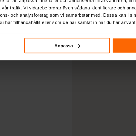
e för att anpassa innehållet och annonserna till användarna, tillh
Kratki Deko
vår trafik. Vi vidarebefordrar även sådana identifierare och anna
Pris:
120
kr
nnons- och analysföretag som vi samarbetar med. Dessa kan i sin
Art.nr. DECO
har tillhandahållit eller som de har samlat in när du har använt 
Kratki Deko
Stenbarkste
Anpassa
Pris:
120
kr
Art.nr.
DECO/KAMYK
Kratki Tratt
Pris:
35
kr
Art.nr. LEJEK