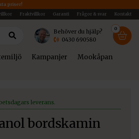
ta priser!
illkor
Fraktvillkor
Garanti
Frågor & svar
Kontakt
0
Behöver du hjälp?
0430 690580
emiljö
Kampanjer
Mookåpan
betsdagars leverans.
tanol bordskamin