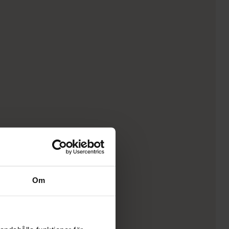
rativ Glow Flame
Lägg till i varukorg
/FLAME
rativ MIX Ved
Lägg till i varukorg
/MIX
rativ Ved
Lägg till i varukorg
rativ VII Vedmix
Om
Lägg till i varukorg
/MIX/VII