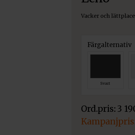
Vacker och lättplace
Färgalternativ
Svart
3 1
Det
ursprungliga