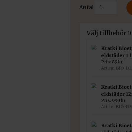
Det
Kratki
Antal
priset
Etanol
nuvarande
bordskamin
var:
priset
Echo
Välj tillbehör 
3
mängd
är:
190 kr.
2
Kratki Bioe
eldstäder 1 l
550 kr.
Pris:
89
kr
Art.nr. BIO-D
Kratki Bioe
eldstäder 12
Pris:
990
kr
Art.nr. BIO-D
Kratki Bioe