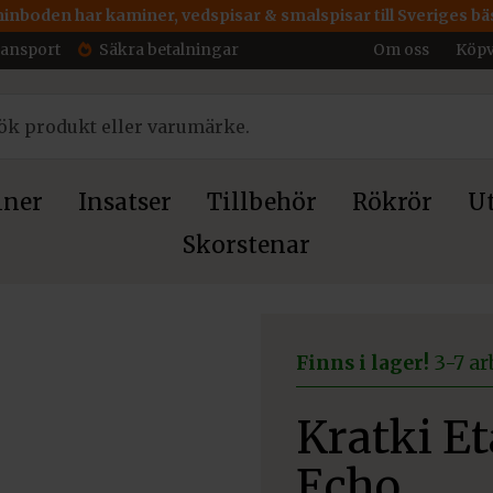
inboden har kaminer, vedspisar & smalspisar till Sveriges bäs
ransport
Säkra betalningar
Om oss
Köpv
ner
Insatser
Tillbehör
Rökrör
Ut
Skorstenar
 Echo
Finns i lager!
3-7 ar
Kratki E
Echo