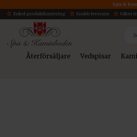
Spis & Kam
Enkel produkthantering
Snabb leverans
Säker t
Återförsäljare
Vedspisar
Kami
Hem
/
Kaminer
/
Etanolkaminer
/ Kratki Etanol bordskamin