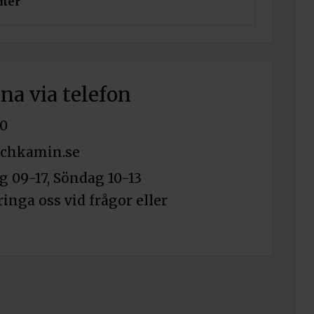
iter
ECO/5L
glas Svart Kristall
Lägg till i varukorg
rna via telefon
N
0
chkamin.se
dglas Transparent
Lägg till i varukorg
 09-17, Söndag 10-13
ringa oss vid frågor eller
rativ Björkved
Lägg till i varukorg
C/BRZOZA/K