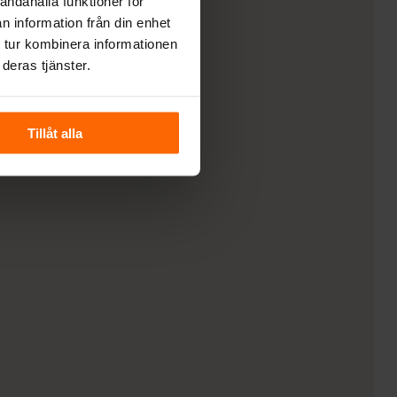
andahålla funktioner för
rativa Stenar
Lägg till i varukorg
n information från din enhet
 tur kombinera informationen
/KAMYKI
deras tjänster.
rativa
Lägg till i varukorg
nar
Tillåt alla
I/KORAKAMIENNA
 för biobränsle
Lägg till i varukorg