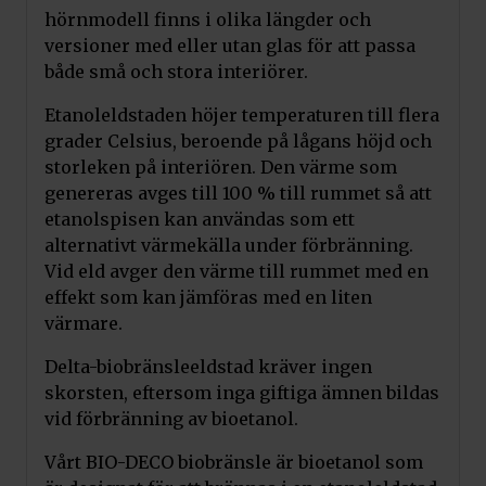
hörnmodell finns i olika längder och
Lägg till i varukorg
versioner med eller utan glas för att passa
både små och stora interiörer.
Kratki Dekorativ Glow Flame
Etanoleldstaden höjer temperaturen till flera
Glödfiber
grader Celsius, beroende på lågans höjd och
Pris:
690
kr
Art.nr. GLOW/FLAME
storleken på interiören. Den värme som
genereras avges till 100 % till rummet så att
Lägg till i varukorg
etanolspisen kan användas som ett
alternativt värmekälla under förbränning.
Vid eld avger den värme till rummet med en
Kratki Dekorativ MIX Ved
effekt som kan jämföras med en liten
Pris:
1 250
kr
värmare.
Art.nr. AF-DC/MIX
Delta-biobränsleeldstad kräver ingen
Lägg till i varukorg
skorsten, eftersom inga giftiga ämnen bildas
vid förbränning av bioetanol.
Kratki Dekorativ Ved
Vårt BIO-DECO biobränsle är bioetanol som
Pris:
1 250
kr