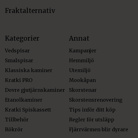
Fraktalternativ
Kategorier
Annat
Vedspisar
Kampanjer
Smalspisar
Hemmiljö
Klassiska kaminer
Utemiljö
Kratki PRO
Mookåpan
Dovre gjutjärnskaminer
Skorstenar
Etanolkaminer
Skorstensrenovering
Kratki Spiskassett
Tips inför ditt köp
Tillbehör
Regler för utsläpp
Rökrör
Fjärrvärmen blir dyrare