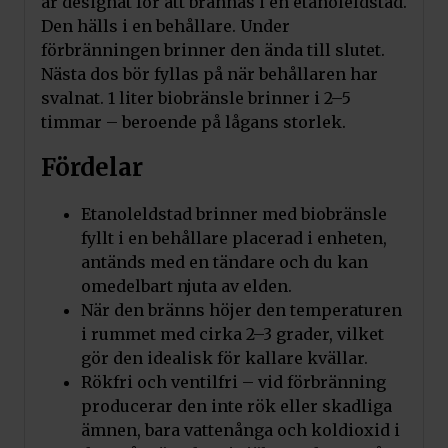
är designat för att brännas i en etanoleldstad.
Art.nr. AF-DC
Den hälls i en behållare. Under
Lägg till i varukorg
förbränningen brinner den ända till slutet.
Nästa dos bör fyllas på när behållaren har
svalnat. 1 liter biobränsle brinner i 2–5
Kratki Dekorativ VII Vedmix
timmar – beroende på lågans storlek.
Pris:
1 400
kr
Art.nr. AF-DC/MIX/VII
Fördelar
Lägg till i varukorg
Etanoleldstad brinner med biobränsle
fyllt i en behållare placerad i enheten,
Kratki Dekorativa Stenar
antänds med en tändare och du kan
Pris:
120
kr
omedelbart njuta av elden.
Art.nr. DECO/KAMYKI
När den bränns höjer den temperaturen
i rummet med cirka 2–3 grader, vilket
Lägg till i varukorg
gör den idealisk för kallare kvällar.
Rökfri och ventilfri – vid förbränning
producerar den inte rök eller skadliga
Kratki Dekorativa
ämnen, bara vattenånga och koldioxid i
Stenbarkstenar