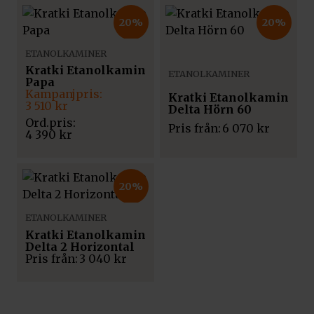
20%
20%
ETANOLKAMINER
Kratki Etanolkamin
ETANOLKAMINER
Papa
Det
Det
Kratki Etanolkamin
ursprungliga
nuvarande
3 510
kr
Delta Hörn 60
priset
priset
Pris från:
6 070
kr
var:
är:
4 390
kr
4
3
390 kr.
510 kr.
20%
ETANOLKAMINER
Kratki Etanolkamin
Delta 2 Horizontal
Pris från:
3 040
kr