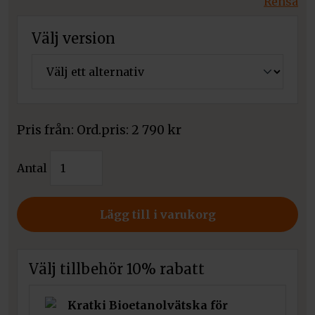
Rensa
Välj version
Pris från:
2 790
kr
Kratki
Antal
Etanolkamin
Delta
Flat
Lägg till i varukorg
mängd
Välj tillbehör 10% rabatt
Kratki Bioetanolvätska för