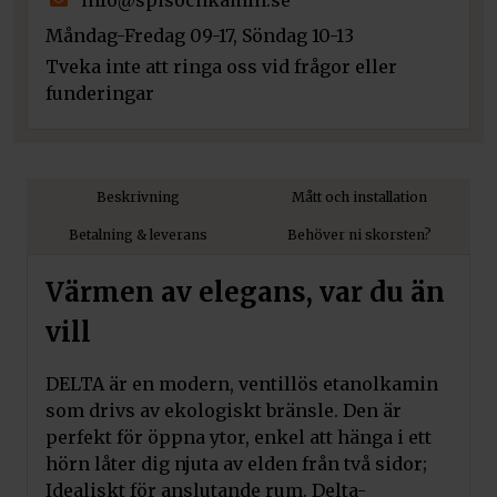
info@spisochkamin.se
Måndag-Fredag 09-17, Söndag 10-13
Kratki Brandglas Svart Kristall
Tveka inte att ringa oss vid frågor eller
Pris:
790
kr
funderingar
Art.nr. ZFS05N
Lägg till i varukorg
Beskrivning
Mått och installation
Kratki Brandglas Transparent
Betalning & leverans
Behöver ni skorsten?
Kristall
Pris:
690
kr
Värmen av elegans, var du än
Art.nr. ZFS01N
vill
Lägg till i varukorg
DELTA är en modern, ventillös etanolkamin
som drivs av ekologiskt bränsle. Den är
Kratki Dekorativ Björkved
perfekt för öppna ytor, enkel att hänga i ett
Pris:
1 250
kr
hörn låter dig njuta av elden från två sidor;
Art.nr. AF-DC/BRZOZA/K
Idealiskt för anslutande rum. Delta-