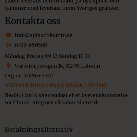
säker leverans och
fri frakt
på nya spisar och
kaminer med leverans inom Sveriges gränser.
Kontakta oss
info@spisochkamin.se
0430-690580
Måndag-Fredag 09-17, Söndag 10-13
Värestorpsvägen 16, 312 95 Laholm
Org nr: 556963-7530
VIKTIGT! RING INNAN BESÖK I BUTIK!
Besök i butik sker endast efter överenskommelse
med kund. Ring oss så bokar vi en tid.
Betalningsalternativ