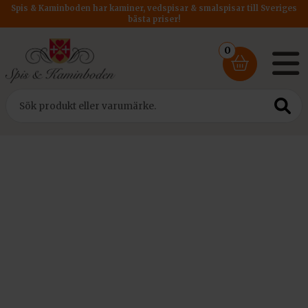
Spis & Kaminboden har kaminer, vedspisar & smalspisar till Sveriges
bästa priser!
0
Hem
/
Kaminer
/
Etanolkaminer
/ Kratki Etanolkamin Delta Flat