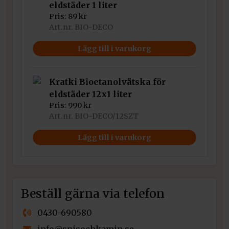
eldstäder 1 liter
Pris:
89
kr
Art.nr. BIO-DECO
Lägg till i varukorg
Kratki Bioetanolvätska för
eldstäder 12x1 liter
Pris:
990
kr
Art.nr. BIO-DECO/12SZT
Lägg till i varukorg
Kratki Bioetanolvätska för
eldstäder 5 liter
Beställ gärna via telefon
Pris:
375
kr
Art.nr. BIO-DECO/5L
0430-690580
Lägg till i varukorg