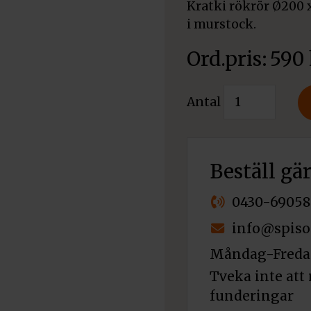
Kratki rökrör Ø200 
i murstock.
590
Kratki
Antal
Rökrör
Ø200x500
mm
mängd
Beställ gä
0430-69058
info@spiso
Måndag-Fredag
Tveka inte att 
funderingar