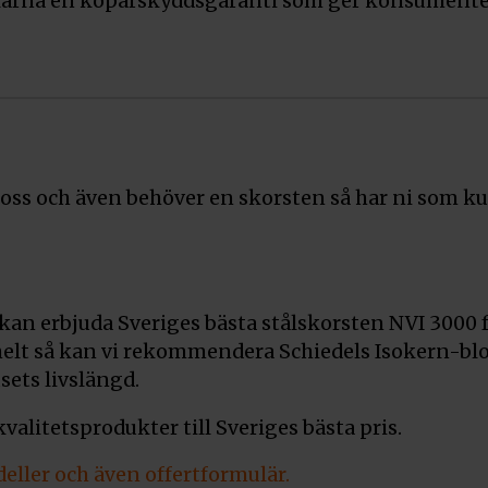
arna en köparskyddsgaranti som ger konsumenterna
 oss och även behöver en skorsten så har ni som kun
 kan erbjuda Sveriges bästa stålskorsten NVI 3000
 helt så kan vi rekommendera Schiedels Isokern-b
ets livslängd.
 kvalitetsprodukter till Sveriges bästa pris.
eller och även offertformulär.