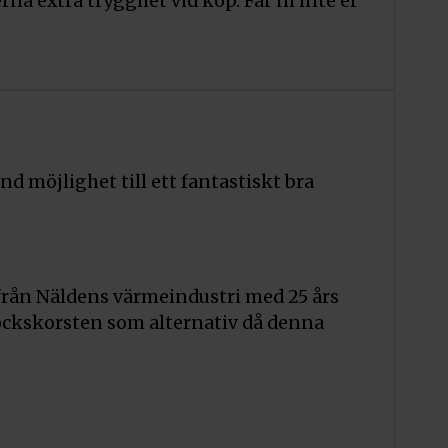
 extra trygghet vid köp. Får ni inte er
d möjlighet till ett fantastiskt bra
 från Näldens värmeindustri med 25 års
lockskorsten som alternativ då denna