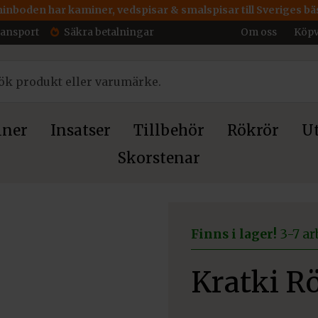
inboden har kaminer, vedspisar & smalspisar till Sveriges bäs
ransport
Säkra betalningar
Om oss
Köpv
ner
Insatser
Tillbehör
Rökrör
Ut
Skorstenar
Finns i lager!
3-7 ar
Kratki 