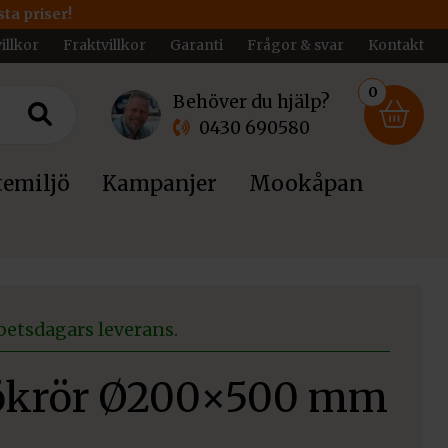
ta priser!
illkor
Fraktvillkor
Garanti
Frågor & svar
Kontakt
0
Behöver du hjälp?
0430 690580
emiljö
Kampanjer
Mookåpan
betsdagars leverans.
Rökrör Ø200×500 mm