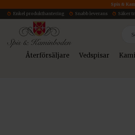
Spis & Kam
Enkel produkthantering
Snabb leverans
Säker t
Återförsäljare
Vedspisar
Kami
Hem
/
Tillbehör
/ Kratki Rökrör Ø200×500 mm