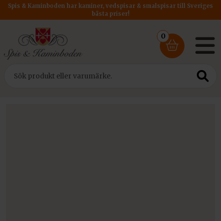
Spis & Kaminboden har kaminer, vedspisar & smalspisar till Sveriges
bästa priser!
0
Hem
/
Rökrör Kratki
/ Rökrör DM 200