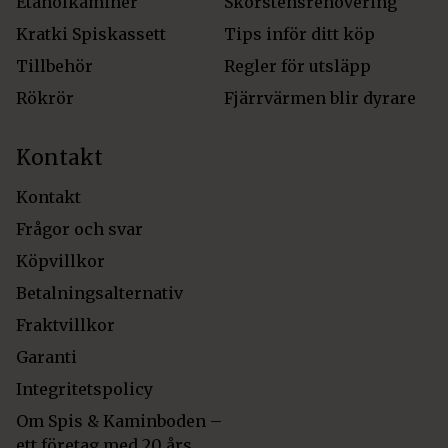
Etanolkaminer
Skorstensrenovering
Kratki Spiskassett
Tips inför ditt köp
Tillbehör
Regler för utsläpp
Rökrör
Fjärrvärmen blir dyrare
Kontakt
Kontakt
Frågor och svar
Köpvillkor
Betalningsalternativ
Fraktvillkor
Garanti
Integritetspolicy
Om Spis & Kaminboden –
ett företag med 20 års