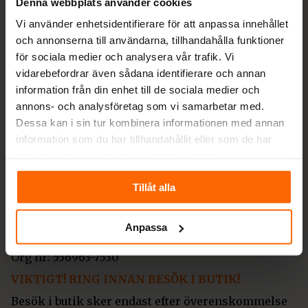
Vi levererar enbart kvalitetsprodukter och har tack
Denna webbplats använder cookies
vare er kunder lyckats bli Sveriges största
Vi använder enhetsidentifierare för att anpassa innehållet
leverantör av vedspisar och smalspisar för 9:e året
och annonserna till användarna, tillhandahålla funktioner
i rad.
för sociala medier och analysera vår trafik. Vi
Vi erbjuder dig som kund räntefri delbetalning,
vidarebefordrar även sådana identifierare och annan
säker leverans och
fri frakt
på nya spisar och
information från din enhet till de sociala medier och
kaminer med leverans inom Sveriges gränser.
annons- och analysföretag som vi samarbetar med.
Dessa kan i sin tur kombinera informationen med annan
Kontakta oss
information som du har tillhandahållit eller som de har
samlat in när du har använt deras tjänster.
info@spisochkamin.se
Tillåt alla
0430-690580
Måndag-Fredag 09-17, Söndag 10-13
Anpassa
Värestorpsvägen 16, 312 95 Laholm
Org nr: 556963-7530
VIKTIGT! RING INNAN BESÖK I BUTIK!
Besök i butik sker endast efter överenskommelse