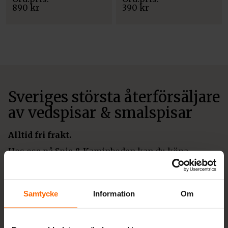
890
kr
390
kr
Sveriges största återförsäljare
av vedspisar & smalspisar
Alltid fri frakt.
Hos oss på Spis & Kaminboden kan du köpa
moderna och klassiska kaminer, vedspisar och
smalspisar i gjutjärn från etablerade varumärken
med bästa garanti till Sveriges absolut bästa priser.
Samtycke
Information
Om
Även tillbehör och skorstenar. Högsta kvalitet och
alltid fri frakt.