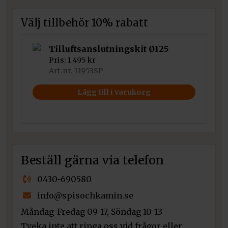
mängd
Välj tillbehör 10% rabatt
Tilluftsanslutningskit Ø125
Pris:
1 495
kr
Art.nr. 11953SP
Lägg till i varukorg
Beställ gärna via telefon
0430-690580
info@spisochkamin.se
Måndag-Fredag 09-17, Söndag 10-13
Tveka inte att ringa oss vid frågor eller