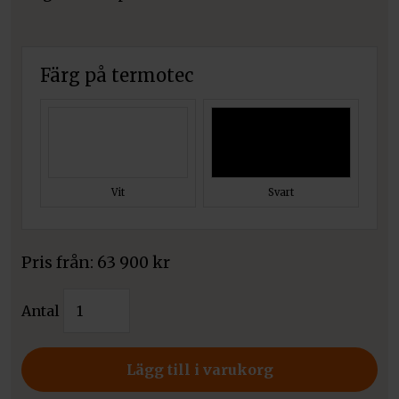
Färg på termotec
Vit
Svart
Pris från:
63 900
kr
Kratki
Antal
spisinsats
MB
120
Lägg till i varukorg
Hisslucka