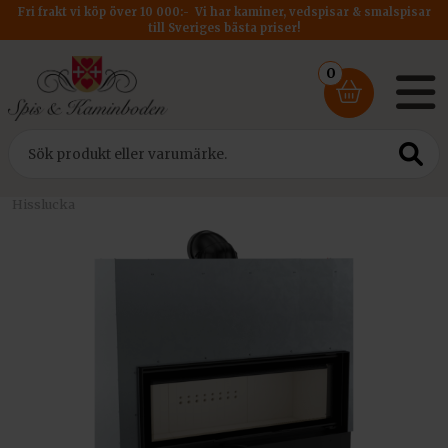
Fri frakt vi köp över 10 000:- Vi har kaminer, vedspisar & smalspisar
till Sveriges bästa priser!
0
Hem
/
Insatser
/
Kratki Insats PRO
/ Kratki spisinsats MB 120
Hisslucka