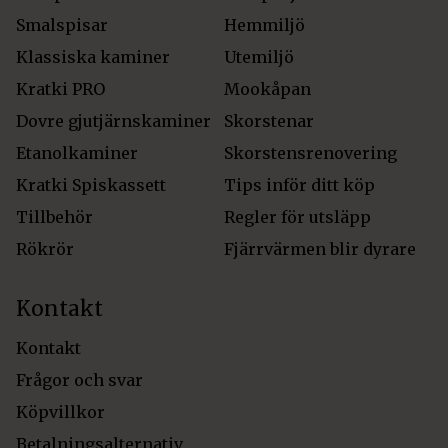
Smalspisar
Hemmiljö
Klassiska kaminer
Utemiljö
Kratki PRO
Mookåpan
Dovre gjutjärnskaminer
Skorstenar
Etanolkaminer
Skorstensrenovering
Kratki Spiskassett
Tips inför ditt köp
Tillbehör
Regler för utsläpp
Rökrör
Fjärrvärmen blir dyrare
Kontakt
Kontakt
Frågor och svar
Köpvillkor
Betalningsalternativ