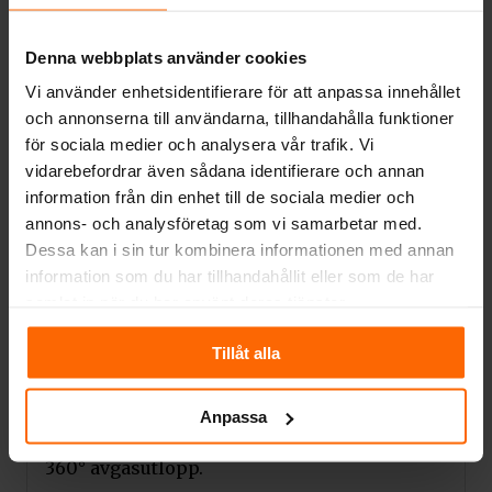
gardinflödet fördelas luftflödet jämnt, sveper
glaset och minimerar avsättningen av sot på
Denna webbplats använder cookies
det. Detta gör att du kan behålla det effektiva
och rena utseendet på glaset under lång tid.
Vi använder enhetsidentifierare för att anpassa innehållet
och annonserna till användarna, tillhandahålla funktioner
Eldstaden har en specialprofilerad
för sociala medier och analysera vår trafik. Vi
bottenplatta av TERMOTEC, tack vare vilken
vidarebefordrar även sådana identifierare och annan
brännkammaren är djupare och innehåller
information från din enhet till de sociala medier och
mer ved. Att underhålla eldstaden är lättare
annons- och analysföretag som vi samarbetar med.
tack vare det monterade gallret och
Dessa kan i sin tur kombinera informationen med annan
behållaren där aska samlas.
information som du har tillhandahållit eller som de har
samlat in när du har använt deras tjänster.
Det interna revisionssystemet gör det
möjligt att utföra serviceaktiviteter från
Tillåt alla
insidan av ugnen utan att förstöra eldstadens
byggnad. Insatsen kan användas i en mängd
olika monteringsförhållanden, tack vare
Anpassa
justerbara fötter och ett rörligt justerbart
360° avgasutlopp.