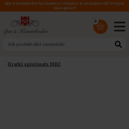
Spis & Kaminboden har kaminer, vedspisar & smalspisar till Sveriges
bästa priser!
0
Hem
/
Insatser
/
Kratki Insats PRO
/ Kratki spisinsats MBZ