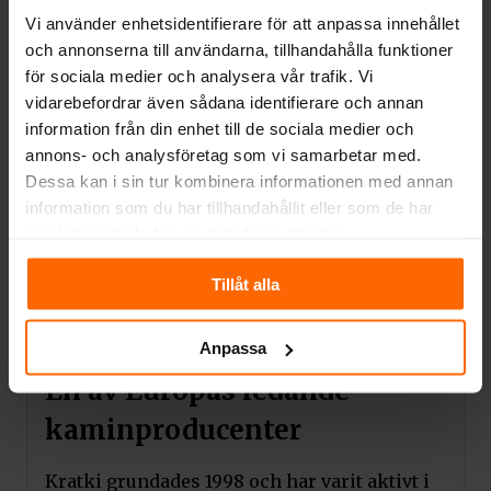
behov av att köpa ytterligare knän för
Vi använder enhetsidentifierare för att anpassa innehållet
installation. Det är möjligt tack vare enkel
och annonserna till användarna, tillhandahålla funktioner
justering av anslutningsvinkeln till
för sociala medier och analysera vår trafik. Vi
skorstenssystemet.
vidarebefordrar även sådana identifierare och annan
information från din enhet till de sociala medier och
Modern design
annons- och analysföretag som vi samarbetar med.
Dessa kan i sin tur kombinera informationen med annan
Dekorativt, värmebeständigt glas som tål
information som du har tillhandahållit eller som de har
temperaturer upp till 660°C. Det ger en
samlat in när du har använt deras tjänster.
öppen spis ett modernt och elegant
utseende, förstorar visuellt insatsens
Tillåt alla
framsida.
Elegant och bekvämt skjuthandtag.
Anpassa
En av Europas ledande
kaminproducenter
Kratki grundades 1998 och har varit aktivt i