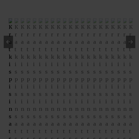
Pre
Ne
vio
xt
us