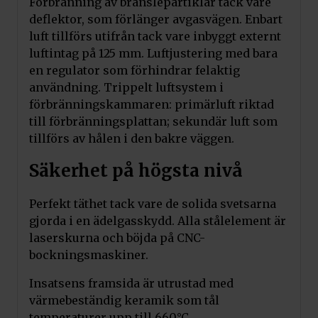
Förbränning av bränslepartiklar tack vare
deflektor, som förlänger avgasvägen. Enbart
luft tillförs utifrån tack vare inbyggt externt
luftintag på 125 mm. Luftjustering med bara
en regulator som förhindrar felaktig
användning. Trippelt luftsystem i
förbränningskammaren: primärluft riktad
till förbränningsplattan; sekundär luft som
tillförs av hålen i den bakre väggen.
Säkerhet på högsta nivå
Perfekt täthet tack vare de solida svetsarna
gjorda i en ädelgasskydd. Alla stålelement är
laserskurna och böjda på CNC-
bockningsmaskiner.
Insatsens framsida är utrustad med
värmebeständig keramik som tål
temperaturer upp till 660°C.