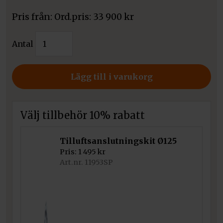
Pris från:
33 900
kr
Kratki
Antal
spisinsats
MBZ
mängd
Lägg till i varukorg
Välj tillbehör 10% rabatt
Tilluftsanslutningskit Ø125
Pris:
1 495
kr
Art.nr. 11953SP