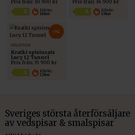
Pris från:
30 900
kr
Pris från:
36 900
kr
Effekt:
Effekt:
10kw
13kw
5%
INSATSER
Kratki spisinsats
Lucy 12 Tunnel
Pris från:
35 900
kr
Effekt:
12kw
Sveriges största återförsäljare
av vedspisar & smalspisar