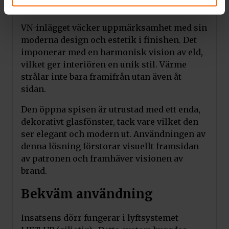
Modern design
VN-inlägget väcker uppmärksamhet med sin
moderna design och estetik i finishen. Det
imponerar med en harmonisk vision av eld,
vilket ger interiören en unik stil. Värme
strålar inte bara framifrån utan även åt
sidan.
Den öppna spisen är utrustad med ett enda,
dekorativt glasfönster, tack vare vilket den
ser elegant och modern ut. Användningen av
denna lösning förstorar visuellt framsidan
av patronen och framhäver visionen av
brand.
Bekväm användning
Insatsens dörr fungerar i lyftsystemet –