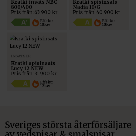
Kratki insats NBC
Kratki spisinsats
800/400
Nadia 10/G
Pris från:
63 900
kr
Pris från:
40 900
kr
Effekt:
Effekt:
10kw
10kw
INSATSER
Kratki spisinsats
Lucy 12 NEW
Pris från:
31 900
kr
Effekt:
12kw
Sveriges största återförsäljare
av vedspisar & smalspisar