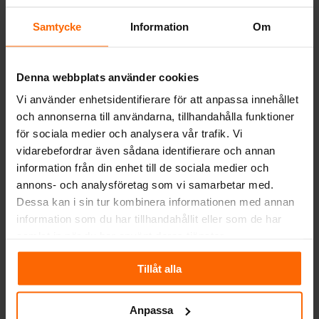
föräldralås som skyddar mot okontrollerad
öppning av dörren. Insatsens framsida är
Samtycke
Information
Om
utrustad med värmebeständig keramik som
tål temperaturer upp till 660°C. Det
sammansatta glaset har kvalitets- och
Denna webbplats använder cookies
säkerhetscertifikat. Insatsens kropp och
Vi använder enhetsidentifierare för att anpassa innehållet
framsida är resistenta mot höga
och annonserna till användarna, tillhandahålla funktioner
temperaturer på grund av användningen av
för sociala medier och analysera vår trafik. Vi
högkvalitativt stål.
vidarebefordrar även sådana identifierare och annan
information från din enhet till de sociala medier och
Dörrkarmen är gjord av en stängd profil,
annons- och analysföretag som vi samarbetar med.
vilket gör den stabil och motståndskraftig
Dessa kan i sin tur kombinera informationen med annan
mot spänningar som uppstår vid drift vid
information som du har tillhandahållit eller som de har
höga temperaturer. Insatsens utmärkta
samlat in när du har använt deras tjänster.
täthet garanteras av de solida svetsarna i
ädelgaskölden. Stålelementen är
Tillåt alla
laserskurna med hjälp av moderna enheter
och böjda sedan på CNC-bockningsmaskiner.
Anpassa