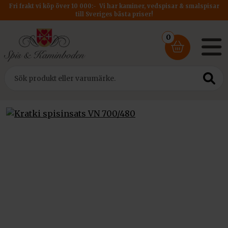
Fri frakt vi köp över 10 000:- Vi har kaminer, vedspisar & smalspisar
till Sveriges bästa priser!
0
Hem
/
Insatser
/
Kratki Insats PRO
/ Kratki spisinsats VN 700/480