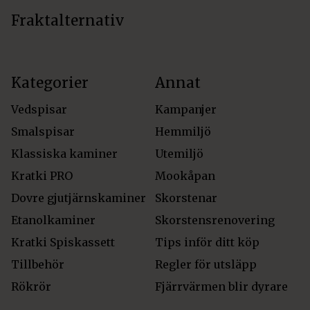
Fraktalternativ
Kategorier
Annat
Vedspisar
Kampanjer
Smalspisar
Hemmiljö
Klassiska kaminer
Utemiljö
Kratki PRO
Mookåpan
Dovre gjutjärnskaminer
Skorstenar
Etanolkaminer
Skorstensrenovering
Kratki Spiskassett
Tips inför ditt köp
Tillbehör
Regler för utsläpp
Rökrör
Fjärrvärmen blir dyrare