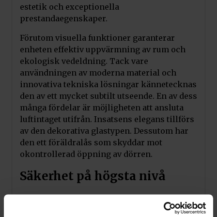
estetik och exceptionella
prestandaegenskaper.
Förutom visuella funktioner garanterar
enheten effektiv uppvärmning av rum och
ekologisk vedeldning. Tack vare
användningen av moderna material och
innovativa tekniska lösningar kännetecknas
den av ett mycket subtilt utseende. En av dess
många fördelar är möjligheten att ansluta
luftintaget utifrån. Insatsens elegans tillförs
av den dekorativa glastypen. Dessutom har
den ett föräldralås som skyddar mot
okontrollerad öppning av dörren.
Säkerhet på högsta nivå
Insatsen garanterar säkerheten vid
användning, eftersom den har ett så kallat