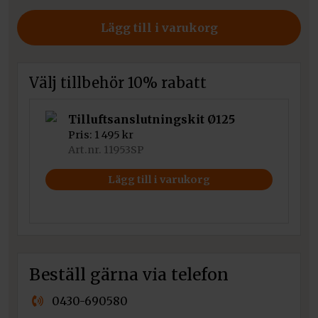
VN
700/480
Lägg till i varukorg
mängd
Välj tillbehör 10% rabatt
Tilluftsanslutningskit Ø125
Pris:
1 495
kr
Art.nr. 11953SP
Lägg till i varukorg
Beställ gärna via telefon
0430-690580