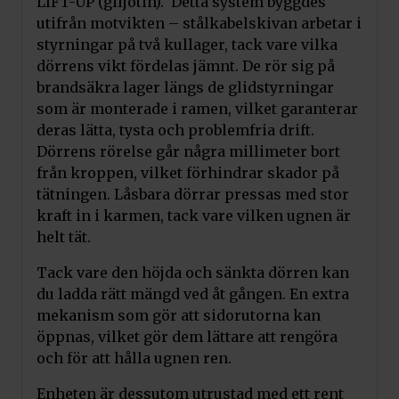
LIFT-UP (giljotin). Detta system byggdes
utifrån motvikten – stålkabelskivan arbetar i
styrningar på två kullager, tack vare vilka
dörrens vikt fördelas jämnt. De rör sig på
brandsäkra lager längs de glidstyrningar
som är monterade i ramen, vilket garanterar
deras lätta, tysta och problemfria drift.
Dörrens rörelse går några millimeter bort
från kroppen, vilket förhindrar skador på
tätningen. Låsbara dörrar pressas med stor
kraft in i karmen, tack vare vilken ugnen är
helt tät.
Tack vare den höjda och sänkta dörren kan
du ladda rätt mängd ved åt gången. En extra
mekanism som gör att sidorutorna kan
öppnas, vilket gör dem lättare att rengöra
och för att hålla ugnen ren.
Enheten är dessutom utrustad med ett rent