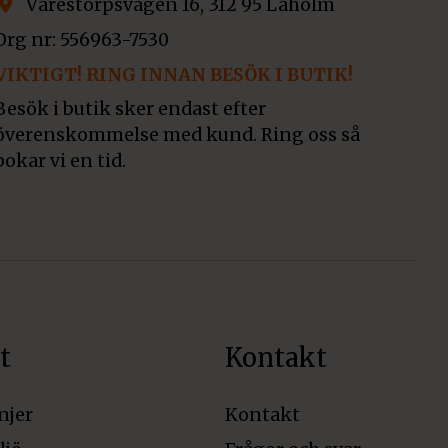
Värestorpsvägen 16, 312 95 Laholm
Org nr: 556963-7530
VIKTIGT! RING INNAN BESÖK I BUTIK!
Besök i butik sker endast efter
överenskommelse med kund. Ring oss så
bokar vi en tid.
t
Kontakt
njer
Kontakt