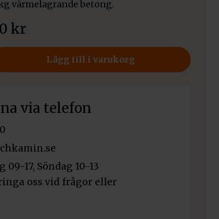
51 kg värmelagrande betong.
00
kr
spaket
Lägg till i varukorg
rna via telefon
0
chkamin.se
 09-17, Söndag 10-13
ringa oss vid frågor eller