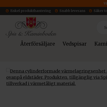
Vi
Enkel produkthantering
Snabb leverans
Säker t
Återförsäljare
Vedspisar
Kami
Hem
/
Tillbehör
/
Värmelagring
/ Värmelagringspaket