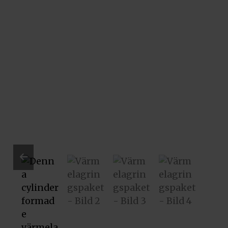
Prev
ious