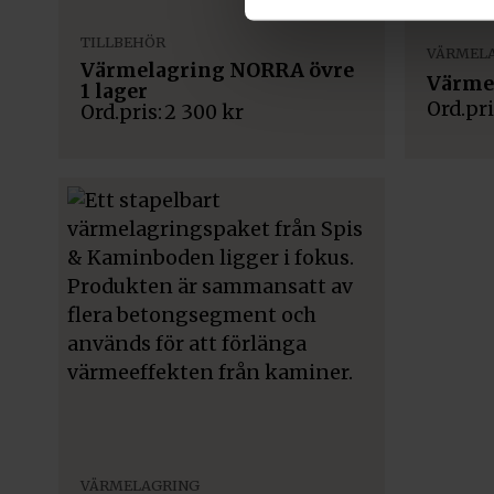
TILLBEHÖR
VÄRMEL
Värmelagring NORRA övre
Värme
1 lager
2 300
kr
VÄRMELAGRING