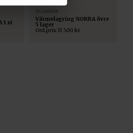
TILLBEHÖR
Värmelagring NORRA övre
 1 st
5 lager
11 500
kr