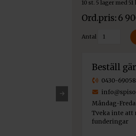
10 st. 5 lager med 
6 9
Värmelagring
Antal
mängd
Beställ gä
0430-69058
info@spiso
Måndag-Fredag
Nex
Tveka inte att 
t
funderingar