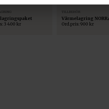
AGRING
TILLBEHÖR
lagringspaket
Värmelagring NORRA
3 400
kr
900
kr