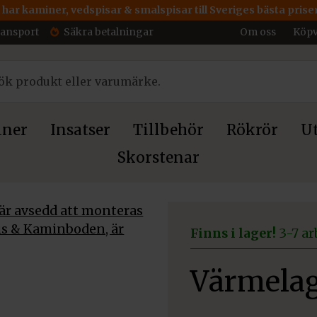
 har kaminer, vedspisar & smalspisar till Sveriges bästa priser
ransport
Säkra betalningar
Om oss
Köpv
ner
Insatser
Tillbehör
Rökrör
Ut
Skorstenar
Finns i lager!
3-7 ar
Värmelag