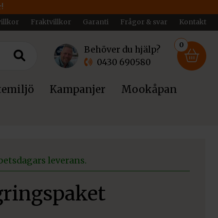
!
illkor
Fraktvillkor
Garanti
Frågor & svar
Kontakt
0
Behöver du hjälp?
0430 690580
emiljö
Kampanjer
Mookåpan
betsdagars leverans.
ringspaket