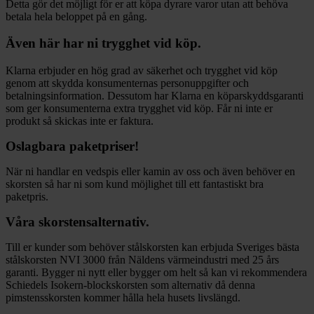
Detta gör det möjligt för er att köpa dyrare varor utan att behöva
betala hela beloppet på en gång.
Även här har ni trygghet vid köp.
Klarna erbjuder en hög grad av säkerhet och trygghet vid köp
genom att skydda konsumenternas personuppgifter och
betalningsinformation. Dessutom har Klarna en köparskyddsgaranti
som ger konsumenterna extra trygghet vid köp. Får ni inte er
produkt så skickas inte er faktura.
Oslagbara paketpriser!
När ni handlar en vedspis eller kamin av oss och även behöver en
skorsten så har ni som kund möjlighet till ett fantastiskt bra
paketpris.
Våra skorstensalternativ.
Till er kunder som behöver stålskorsten kan erbjuda Sveriges bästa
stålskorsten NVI 3000 från Näldens värmeindustri med 25 års
garanti. Bygger ni nytt eller bygger om helt så kan vi rekommendera
Schiedels Isokern-blockskorsten som alternativ då denna
pimstensskorsten kommer hålla hela husets livslängd.