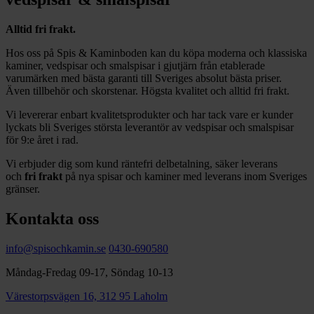
Alltid fri frakt.
Hos oss på Spis & Kaminboden kan du köpa moderna och klassiska
kaminer, vedspisar och smalspisar i gjutjärn från etablerade
varumärken med bästa garanti till Sveriges absolut bästa priser.
Även tillbehör och skorstenar. Högsta kvalitet och alltid fri frakt.
Vi levererar enbart kvalitetsprodukter och har tack vare er kunder
lyckats bli Sveriges största leverantör av vedspisar och smalspisar
för 9:e året i rad.
Vi erbjuder dig som kund räntefri delbetalning, säker leverans
och
fri frakt
på nya spisar och kaminer med leverans inom Sveriges
gränser.
Kontakta oss
info@spisochkamin.se
0430-690580
Måndag-Fredag 09-17, Söndag 10-13
Värestorpsvägen 16, 312 95 Laholm