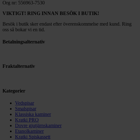
Org nr: 556963-7530
VIKTIGT! RING INNAN BESÖK I BUTIK!
Besök i butik sker endast efter överenskommelse med kund. Ring
oss så bokar vi en tid.
Betalningsalternativ
Fraktalternativ
Kategorier
Vedspisar
Smalspisar
Klassiska kaminer
Kratki PRO
Dovre gjutjärnskaminer
Etanolkaminer
Kratki Spiskassett