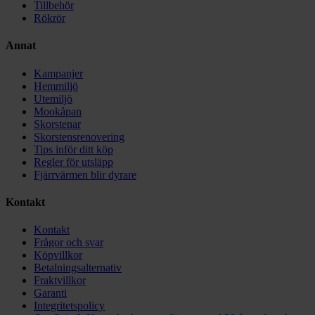
Tillbehör
Rökrör
Annat
Kampanjer
Hemmiljö
Utemiljö
Mookåpan
Skorstenar
Skorstensrenovering
Tips inför ditt köp
Regler för utsläpp
Fjärrvärmen blir dyrare
Kontakt
Kontakt
Frågor och svar
Köpvillkor
Betalningsalternativ
Fraktvillkor
Garanti
Integritetspolicy