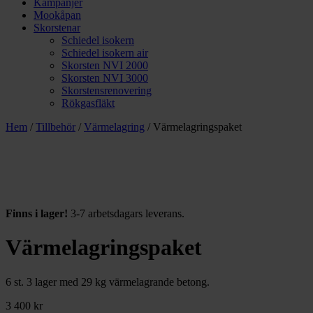
Kampanjer
Mookåpan
Skorstenar
Schiedel isokern
Schiedel isokern air
Skorsten NVI 2000
Skorsten NVI 3000
Skorstensrenovering
Rökgasfläkt
Hem
/
Tillbehör
/
Värmelagring
/ Värmelagringspaket
Finns i lager!
3-7 arbetsdagars leverans.
Värmelagringspaket
6 st. 3 lager med 29 kg värmelagrande betong.
3 400
kr