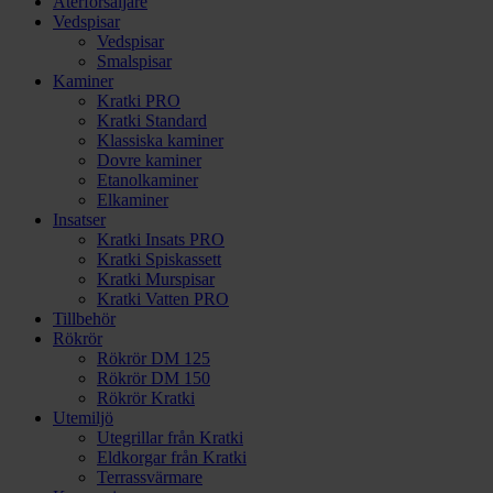
Återförsäljare
Vedspisar
Vedspisar
Smalspisar
Kaminer
Kratki PRO
Kratki Standard
Klassiska kaminer
Dovre kaminer
Etanolkaminer
Elkaminer
Insatser
Kratki Insats PRO
Kratki Spiskassett
Kratki Murspisar
Kratki Vatten PRO
Tillbehör
Rökrör
Rökrör DM 125
Rökrör DM 150
Rökrör Kratki
Utemiljö
Utegrillar från Kratki
Eldkorgar från Kratki
Terrassvärmare