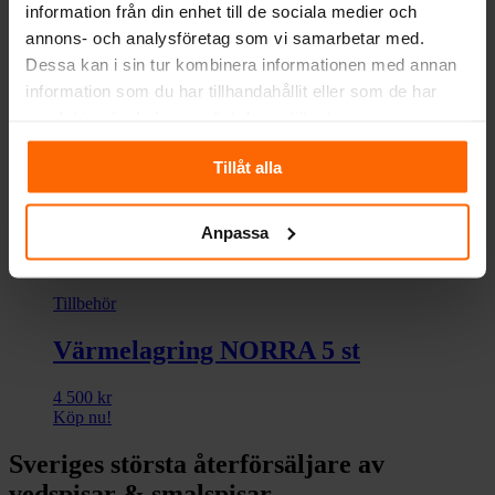
information från din enhet till de sociala medier och
annons- och analysföretag som vi samarbetar med.
Dessa kan i sin tur kombinera informationen med annan
information som du har tillhandahållit eller som de har
Värmelagring
samlat in när du har använt deras tjänster.
Värmelagringspaket
Tillåt alla
6 900
kr
Köp nu!
Anpassa
Tillbehör
Värmelagring NORRA 5 st
4 500
kr
Köp nu!
Sveriges största återförsäljare av
vedspisar & smalspisar