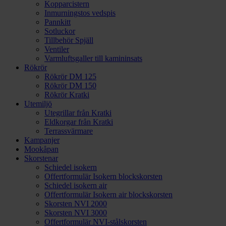
Kopparcistern
Inmurningstos vedspis
Pannkitt
Sotluckor
Tillbehör Spjäll
Ventiler
Varmluftsgaller till kamininsats
Rökrör
Rökrör DM 125
Rökrör DM 150
Rökrör Kratki
Utemiljö
Utegrillar från Kratki
Eldkorgar från Kratki
Terrassvärmare
Kampanjer
Mookåpan
Skorstenar
Schiedel isokern
Offertformulär Isokern blockskorsten
Schiedel isokern air
Offertformulär Isokern air blockskorsten
Skorsten NVI 2000
Skorsten NVI 3000
Offertformulär NVI-stålskorsten