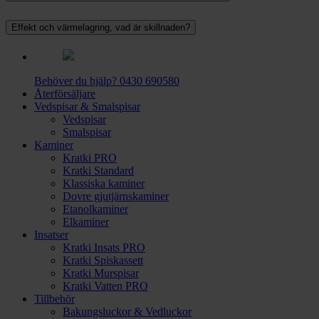
Effekt och värmelagring, vad är skillnaden?
Behöver du hjälp?
0430 690580
Återförsäljare
Vedspisar & Smalspisar
Vedspisar
Smalspisar
Kaminer
Kratki PRO
Kratki Standard
Klassiska kaminer
Dovre gjutjärnskaminer
Etanolkaminer
Elkaminer
Insatser
Kratki Insats PRO
Kratki Spiskassett
Kratki Murspisar
Kratki Vatten PRO
Tillbehör
Bakungsluckor & Vedluckor