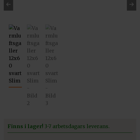
Pre
Ne
vio
xt
us
Finns i lager!
3-7 arbetsdagars leverans.