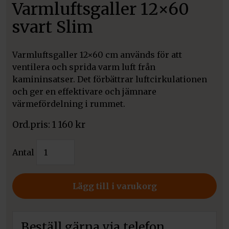
Varmluftsgaller 12×60
svart Slim
Varmluftsgaller 12×60 cm används för att
ventilera och sprida varm luft från
kamininsatser. Det förbättrar luftcirkulationen
och ger en effektivare och jämnare
värmefördelning i rummet.
1 160
kr
Varmluftsgaller
Antal
12x60
svart
Slim
Lägg till i varukorg
mängd
Beställ gärna via telefon