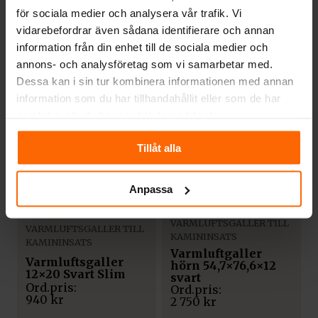
för sociala medier och analysera vår trafik. Vi
vidarebefordrar även sådana identifierare och annan
information från din enhet till de sociala medier och
annons- och analysföretag som vi samarbetar med.
VARMLUFTSGALLER TILL
VARMLUFTSGALLER TILL
Dessa kan i sin tur kombinera informationen med annan
KAMININSATS
KAMININSATS
information som du har tillhandahållit eller som de har
Varmluftsgaller
Varmluftsgaller
hörn 56x56x12 Svart
samlat in när du har använt deras tjänster.
12×40 svart
1 030
kr
2 390
kr
Tillåt alla
Anpassa
VARMLUFTSGALLER TILL
VARMLUFTSGALLER TILL
KAMININSATS
KAMININSATS
Varmluftgaller
Varmluftsgaller
hörn 54,7×76,6×12
12×20 Svart Slim
svart
940
kr
2 750
kr