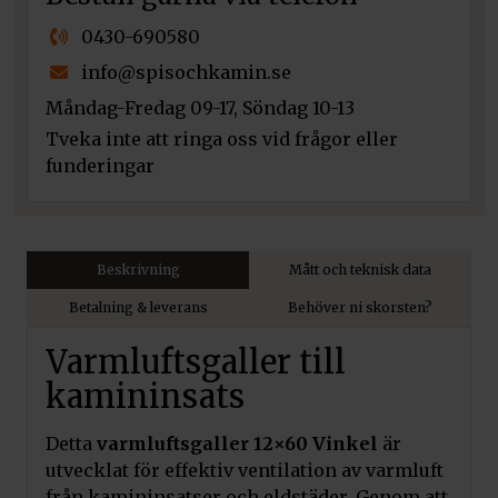
0430-690580
info@spisochkamin.se
Måndag-Fredag 09-17, Söndag 10-13
Tveka inte att ringa oss vid frågor eller
funderingar
Beskrivning
Mått och teknisk data
Betalning & leverans
Behöver ni skorsten?
Varmluftsgaller till
kamininsats
Detta
varmluftsgaller 12×60 Vinkel
är
utvecklat för effektiv ventilation av varmluft
från kamininsatser och eldstäder. Genom att