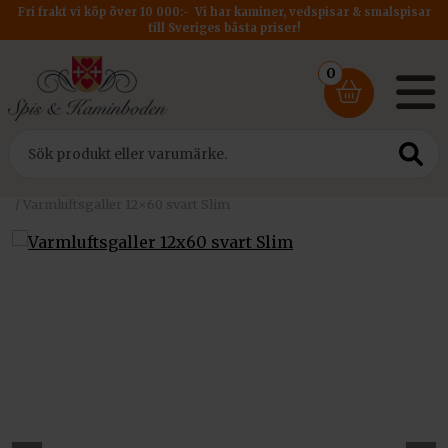
Fri frakt vi köp över 10 000:- Vi har kaminer, vedspisar & smalspisar
till Sveriges bästa priser!
0
Hem
/
Tillbehör
/
Varmluftsgaller till kamininsats
/ Varmluftsgaller 12×60 svart Slim