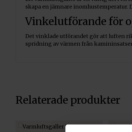
skapa en jämnare inomhustemperatur. Det
Vinkelutförande för o
Det vinklade utförandet gör att luften ri
spridning av värmen från kamininsatse
Relaterade produkter