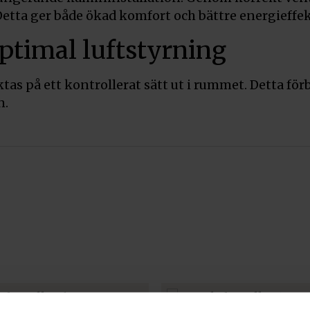
ta ger både ökad komfort och bättre energieffekt
ptimal luftstyrning
ktas på ett kontrollerat sätt ut i rummet. Detta för
n.