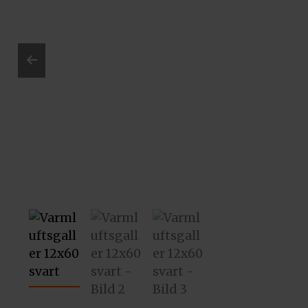
Prev
ious