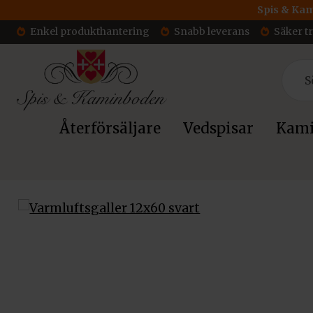
Spis & Kam
Enkel produkthantering
Snabb leverans
Säker t
Återförsäljare
Vedspisar
Kami
Hem
/
Tillbehör
/
Varmluftsgaller till kamininsats
/ Varmlufts