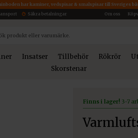
inboden har kaminer, vedspisar & smalspisar till Sveriges bäs
ransport
Säkra betalningar
Om oss
Köpv
ner
Insatser
Tillbehör
Rökrör
Ut
Skorstenar
galler 12×60 svart
Finns i lager!
3-7 ar
Varmlufts