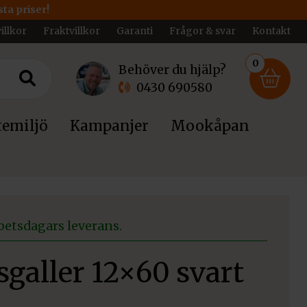
ta priser!
illkor
Fraktvillkor
Garanti
Frågor & svar
Kontakt
0
Behöver du hjälp?
0430 690580
emiljö
Kampanjer
Mookåpan
betsdagars leverans.
galler 12×60 svart