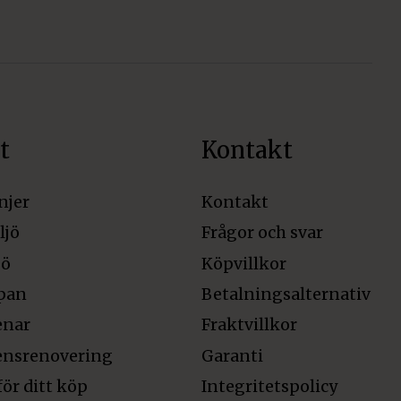
t
Kontakt
njer
Kontakt
ljö
Frågor och svar
jö
Köpvillkor
pan
Betalningsalternativ
enar
Fraktvillkor
ensrenovering
Garanti
för ditt köp
Integritetspolicy