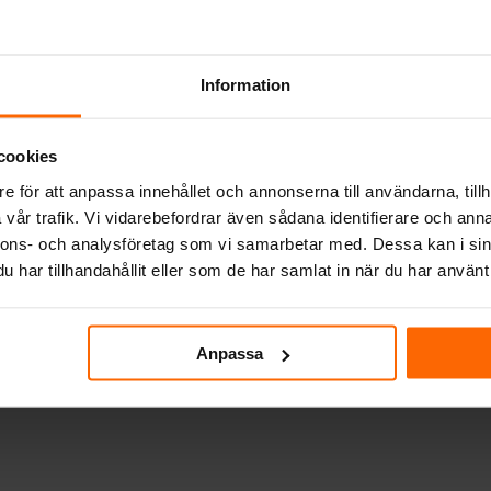
Information
cookies
e för att anpassa innehållet och annonserna till användarna, tillh
vår trafik. Vi vidarebefordrar även sådana identifierare och anna
nnons- och analysföretag som vi samarbetar med. Dessa kan i sin
VARMLUFTSGALLER TILL
har tillhandahållit eller som de har samlat in när du har använt 
TSGALLER TILL
KAMININSATS
SATS
Varmluftsgaller 12×
ftsgaller 6×20 cm
Svart Slim
ån:
610
kr
1 020
kr
Anpassa