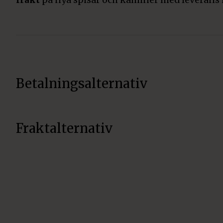
frakt
på nya spisar och kaminer med leverans 
Betalningsalternativ
Fraktalternativ