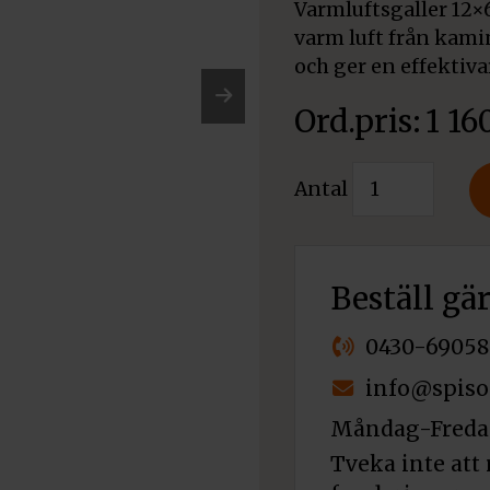
Varmluftsgaller 12×
varm luft från kamin
och ger en effektiv
1 16
Nex
t
Varmluftsgall
Antal
12x60
svart
mängd
Beställ gä
0430-69058
info@spiso
Måndag-Fredag
Tveka inte att 