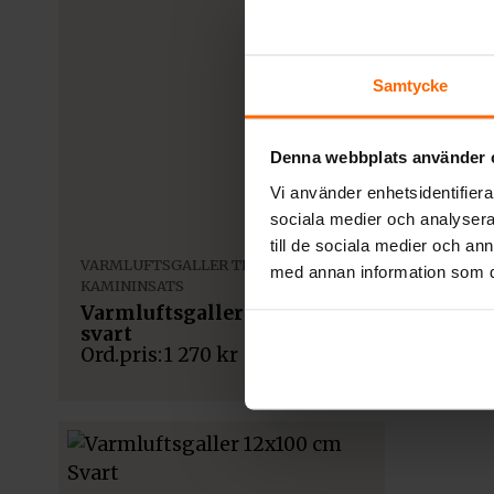
Samtycke
Denna webbplats använder 
Vi använder enhetsidentifierar
sociala medier och analysera 
till de sociala medier och a
VARMLUFTSGALLER TILL
med annan information som du 
VARMLUF
KAMININSATS
KAMININ
Varmluftsgaller 12×80
Varmlu
svart
Pris fr
1 270
kr