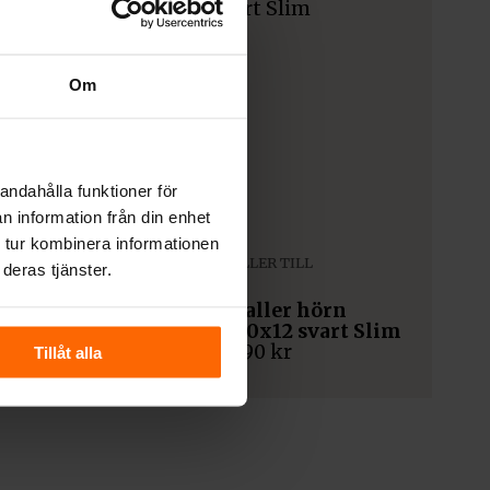
Om
andahålla funktioner för
n information från din enhet
 tur kombinera informationen
VARMLUFTSGALLER TILL
deras tjänster.
KAMININSATS
40
Varmluftsgaller hörn
höger 40x60x12 svart Slim
2 290
kr
Tillåt alla