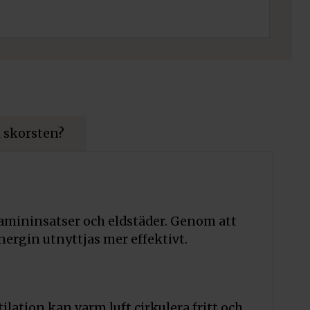
 skorsten?
 kamininsatser och eldstäder. Genom att
ergin utnyttjas mer effektivt.
lation kan varm luft cirkulera fritt och