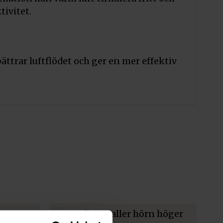
ivitet.
bättrar luftflödet och ger en mer effektiv