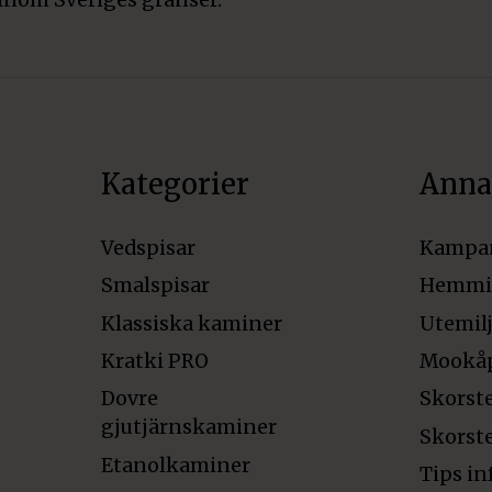
inom Sveriges gränser.
Kategorier
Anna
Vedspisar
Kampa
Smalspisar
Hemmi
Klassiska kaminer
Utemil
Kratki PRO
Mookå
Dovre
Skorst
gjutjärnskaminer
Skorst
Etanolkaminer
Tips in