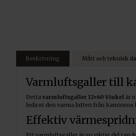
Beskrivning
Mått och teknisk da
Varmluftsgaller till 
Detta
varmluftsgaller 12×60 Vinkel
är u
leda ut den varma luften från kaminens 
Effektiv värmespridn
Ett varmluftsgaller är en viktig del i e