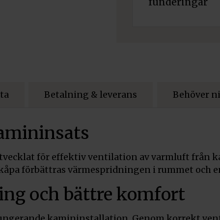
funderingar
ta
Betalning & leverans
Behöver ni
kamininsats
tvecklat för effektiv ventilation av varmluft från
kåpa förbättras värmespridningen i rummet och en
ing och bättre komfort
n fungerande kamininstallation. Genom korrekt venti