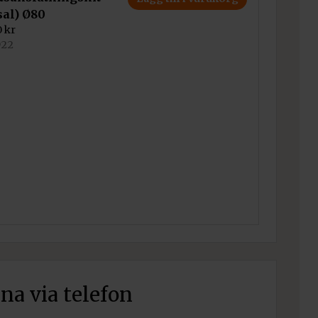
sal) Ø80
0
kr
922
rna via telefon