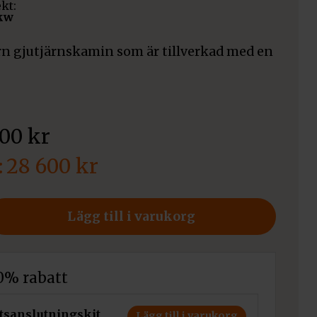
ekt:
7kw
rn gjutjärnskamin som är tillverkad med en
900
kr
28 600
kr
Lägg till i varukorg
10% rabatt
tsanslutningskit
Lägg till i varukorg