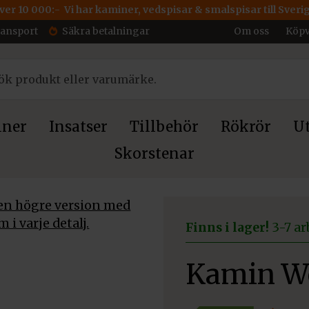
över 10 000:- Vi har kaminer, vedspisar & smalspisar till Sveri
ransport
Säkra betalningar
Om oss
Köpv
ner
Insatser
Tillbehör
Rökrör
Ut
Skorstenar
Finns i lager!
3-7 ar
Kamin We