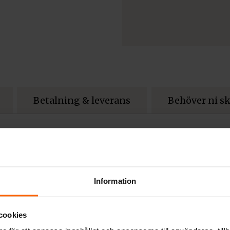
Betalning & leverans
Behöver ni s
gjutjärnskamin tillverkad i gammal k
gjutjärn och har en medeleffekt på 5,7 kW blir West
Information
ch fint och har mycket bra testvärden. Inredning 
vilket innebär en renare, miljövänligare förbränn
cookies
törsta tillverkare av klassiska kamin