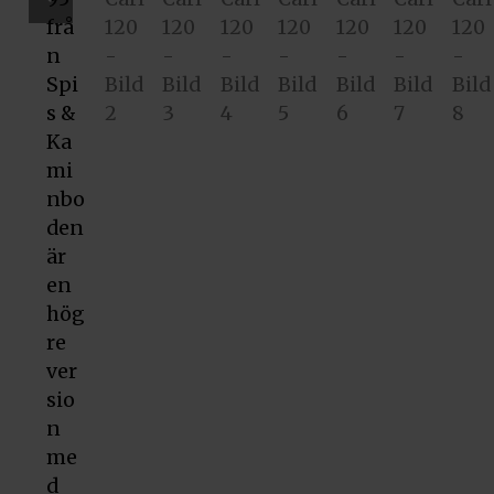
Prev
ious