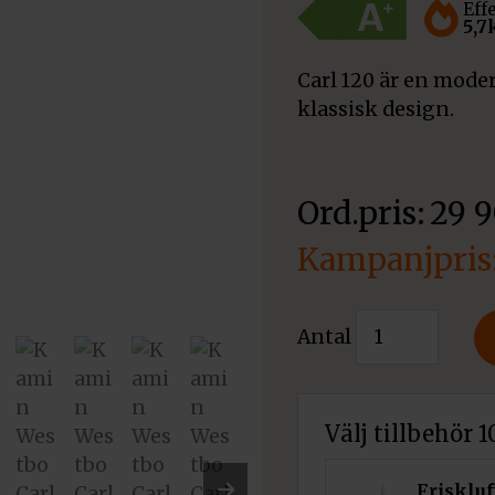
Eff
5,
Carl 120 är en mode
klassisk design.
29 
Det
ursprungliga
Det
Kamin
Antal
priset
Westbo
nuvarande
Carl
var:
priset
120
Välj tillbehör 
29
mängd
är:
900 kr.
Friskluf