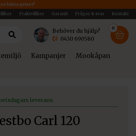
ges bästa priser!
illkor
Fraktvillkor
Garanti
Frågor & svar
Kontakt
0
Behöver du hjälp?
0430 690580
emiljö
Kampanjer
Mookåpan
betsdagars leverans.
stbo Carl 120