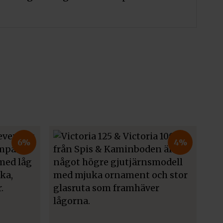
6%
4%