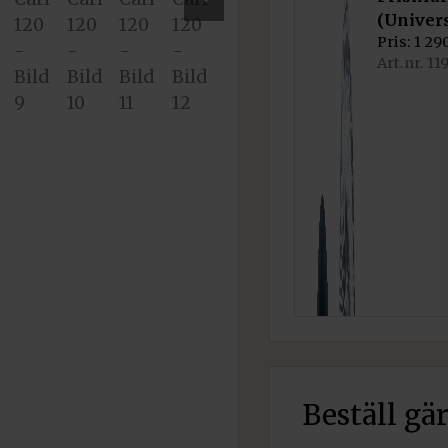
28
(Univer
Nex
600 kr.
Pris:
1 29
t
Art.nr. 11
Beställ gä