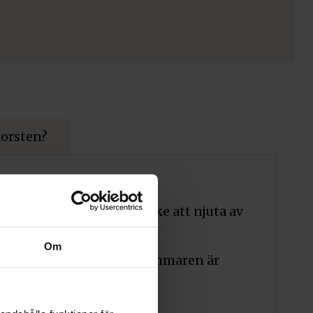
korsten?
lassisk design.
bo Carl 120 ett fint smycke att njuta av
Om
i Vermiculite och brännkammaren är
ing.
er.