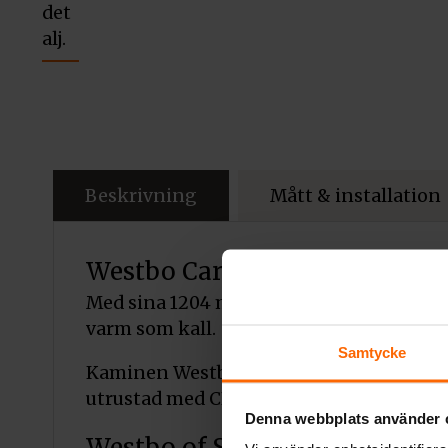
Beskrivning
Mått & installation
Westbo Carl 120 är en modern 
Med sina 1204 mm i höjd och 135 kg rent 
varm som kall.
Samtycke
Kaminen Westbo Carl 120 brinner rent o
utrustad med CB-teknik (Clean Burning) 
Denna webbplats använder 
Westbo of Sweden – Sveriges s