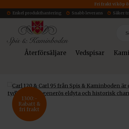
Fri frakt vi köp 
Enkel produkthantering
Snabb leverans
Säker t
Återförsäljare
Vedspisar
Kami
Hem
/
Kaminer
/
Klassiska kaminer
/ Kamin Westbo Carl 120
1300:-
Rabatt &
fri frakt