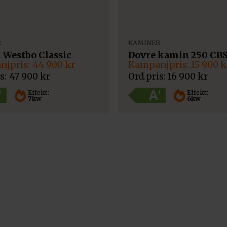
R
KAMINER
Golvplå
Westbo Classic
Dovre kamin 250 CB
Pris:
1 99
Det
Det
44 900
kr
15 900
k
Art.nr. 11
ngliga
ande
ursprungliga
nuvarande
47 900
kr
16 900
kr
priset
priset
var:
är:
Effekt:
Effekt:
7kw
6kw
16
15
900 kr.
900 kr.