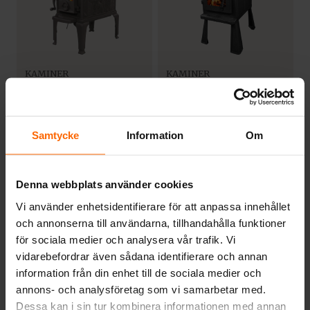
KAMINER
KAMINER
Dovre kamin 40
Kamin Westbo
CBS
WeRa Mini
Det
Det
Det
Det
ursprungliga
nuvarande
ursprungliga
nuvarande
15 900
kr
16 900
kr
Samtycke
Information
Om
priset
priset
priset
priset
var:
är:
var:
är:
16 900
kr
17 900
kr
16
15
17
16
900 kr.
900 kr.
900 kr.
900 kr.
Effekt:
Effekt:
6kw
4,5kw
Denna webbplats använder cookies
Vi använder enhetsidentifierare för att anpassa innehållet
och annonserna till användarna, tillhandahålla funktioner
för sociala medier och analysera vår trafik. Vi
vidarebefordrar även sådana identifierare och annan
information från din enhet till de sociala medier och
annons- och analysföretag som vi samarbetar med.
Dessa kan i sin tur kombinera informationen med annan