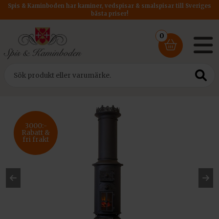
Spis & Kaminboden har kaminer, vedspisar & smalspisar till Sveriges
bästa priser!
0
Hem
/
Kaminer
/ Westbo Classic Elkamin Svart
3000:-
Rabatt &
fri frakt
Pre
Ne
vio
xt
us