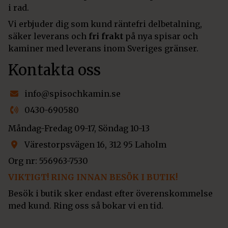
i rad.
Vi erbjuder dig som kund räntefri delbetalning,
säker leverans och
fri frakt
på nya spisar och
kaminer med leverans inom Sveriges gränser.
Kontakta oss
info@spisochkamin.se
0430-690580
Måndag-Fredag 09-17, Söndag 10-13
Värestorpsvägen 16, 312 95 Laholm
Org nr: 556963-7530
VIKTIGT! RING INNAN BESÖK I BUTIK!
Besök i butik sker endast efter överenskommelse
med kund. Ring oss så bokar vi en tid.