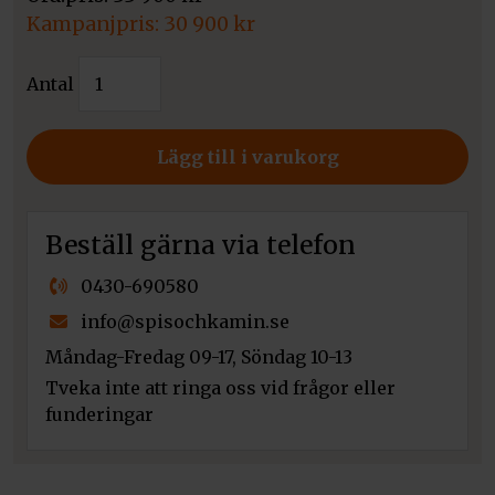
Det
30 900
kr
ursprungliga
Det
Westbo
priset
Antal
nuvarande
Classic
var:
priset
Elkamin
33
är:
Svart
Lägg till i varukorg
900 kr.
30
mängd
900 kr.
Beställ gärna via telefon
0430-690580
info@spisochkamin.se
Måndag-Fredag 09-17, Söndag 10-13
Tveka inte att ringa oss vid frågor eller
funderingar