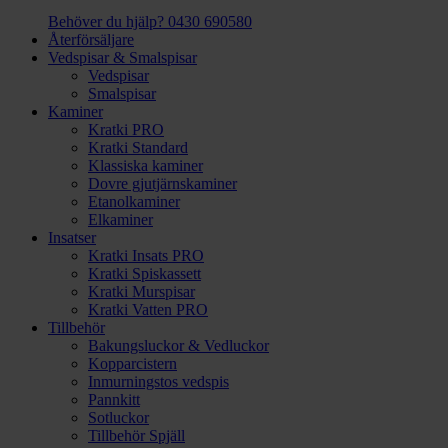
Behöver du hjälp?
0430 690580
Återförsäljare
Vedspisar & Smalspisar
Vedspisar
Smalspisar
Kaminer
Kratki PRO
Kratki Standard
Klassiska kaminer
Dovre gjutjärnskaminer
Etanolkaminer
Elkaminer
Insatser
Kratki Insats PRO
Kratki Spiskassett
Kratki Murspisar
Kratki Vatten PRO
Tillbehör
Bakungsluckor & Vedluckor
Kopparcistern
Inmurningstos vedspis
Pannkitt
Sotluckor
Tillbehör Spjäll