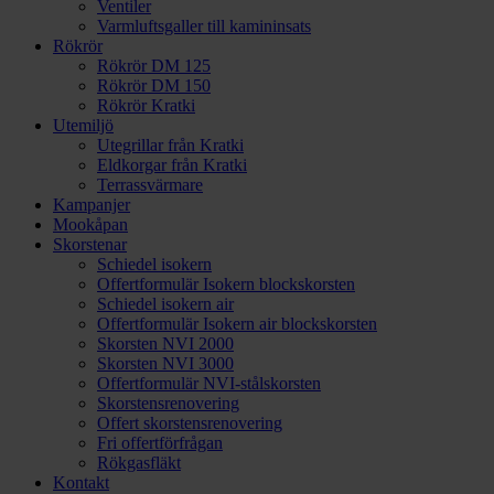
Ventiler
Varmluftsgaller till kamininsats
Rökrör
Rökrör DM 125
Rökrör DM 150
Rökrör Kratki
Utemiljö
Utegrillar från Kratki
Eldkorgar från Kratki
Terrassvärmare
Kampanjer
Mookåpan
Skorstenar
Schiedel isokern
Offertformulär Isokern blockskorsten
Schiedel isokern air
Offertformulär Isokern air blockskorsten
Skorsten NVI 2000
Skorsten NVI 3000
Offertformulär NVI-stålskorsten
Skorstensrenovering
Offert skorstensrenovering
Fri offertförfrågan
Rökgasfläkt
Kontakt