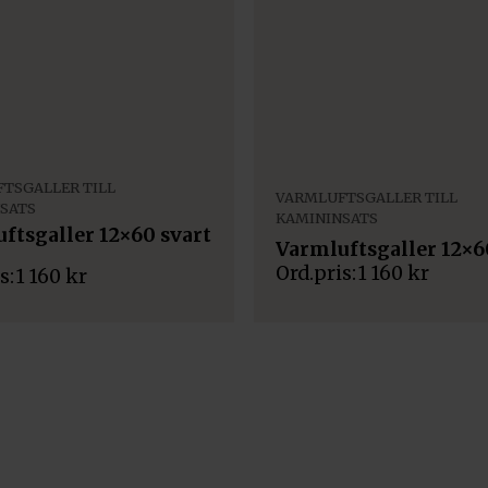
TSGALLER TILL
VARMLUFTSGALLER TILL
SATS
KAMININSATS
ftsgaller 12×60 svart
Varmluftsgaller 12×6
1 160
kr
1 160
kr