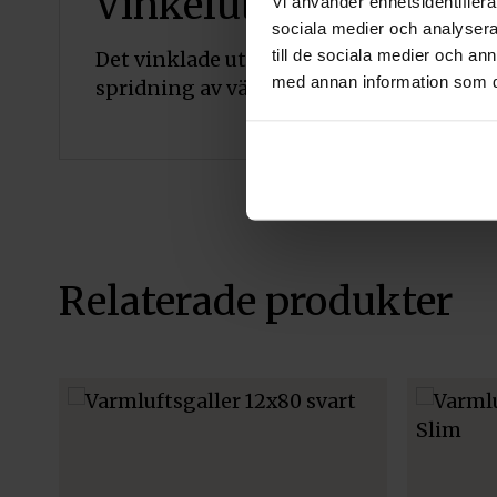
Vinkelutförande för o
Vi använder enhetsidentifierar
sociala medier och analysera 
till de sociala medier och a
Det vinklade utförandet gör att luften ri
med annan information som du 
spridning av värmen från kamininsatse
Relaterade produkter