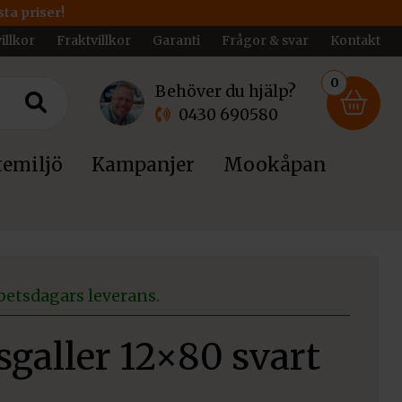
ta priser!
illkor
Fraktvillkor
Garanti
Frågor & svar
Kontakt
0
Behöver du hjälp?
0430 690580
emiljö
Kampanjer
Mookåpan
betsdagars leverans.
galler 12×80 svart