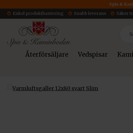
Spis & Kam
Enkel produkthantering
Snabb leverans
Säker t
Återförsäljare
Vedspisar
Kami
Hem
/
Tillbehör
/
Varmluftsgaller till kamininsats
/ Varmlufts