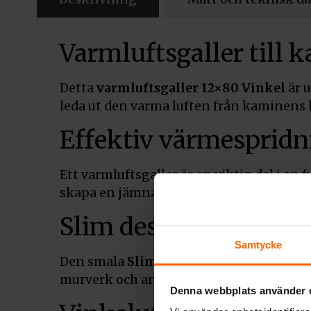
Varmluftsgaller till 
Detta
varmluftsgaller 12×80 Vinkel
är u
leda ut den varma luften från kaminens 
Effektiv värmespridn
Ett varmluftsgaller är en viktig del i e
skapa en jämnare inomhustemperatur. Det
Slim design för diskre
Samtycke
Den smala
Slim-designen
gör att gallre
murverk och andra installationer där ett
Denna webbplats använder 