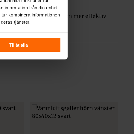
andahålla funktioner för
n information från din enhet
 tur kombinera informationen
bättrar luftflödet och ger en mer effektiv
deras tjänster.
Tillåt alla