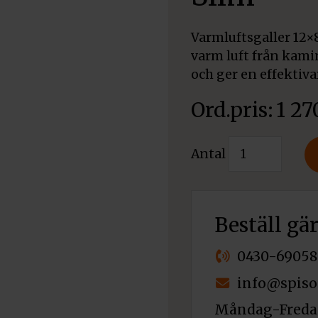
Varmluftsgaller 12×
varm luft från kamin
och ger en effektiv
1 2
Varmluftsgall
Antal
12x80
svart
Slim
mängd
Beställ gä
0430-69058
info@spiso
Måndag-Fredag