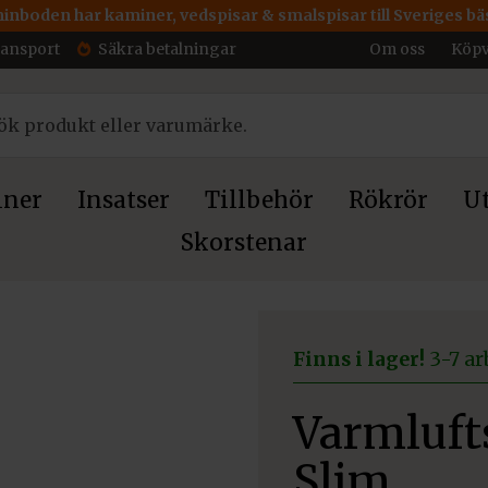
inboden har kaminer, vedspisar & smalspisar till Sveriges bäs
ransport
Säkra betalningar
Om oss
Köpv
ner
Insatser
Tillbehör
Rökrör
Ut
Skorstenar
galler 12×80 svart Slim
Finns i lager!
3-7 ar
Varmlufts
Slim