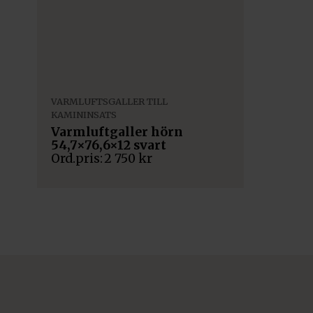
VARMLUFTSGALLER TILL
KAMININSATS
Varmluftgaller hörn
54,7×76,6×12 svart
2 750
kr