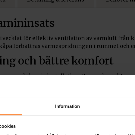
kamininsats
tvecklat för effektiv ventilation av varmluft från
kåpa förbättras värmespridningen i rummet och en
ing och bättre komfort
n fungerande kamininstallation. Genom korrekt venti
ta ger både ökad komfort och bättre energieffekt
t installation
Information
t smälter in snyggt i moderna och klassiska miljöer
 diskret men funktionellt ventilgaller önskas.
cookies