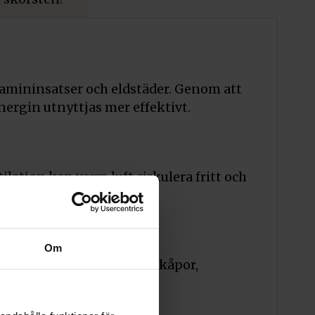
 kamininsatser och eldstäder. Genom att
ergin utnyttjas mer effektivt.
lation kan varm luft cirkulera fritt och
ivitet.
Om
. Det passar perfekt i spiskåpor,