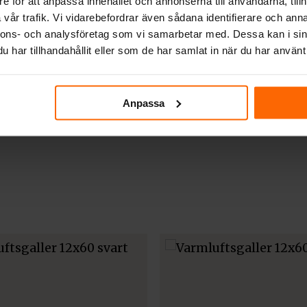
ptimal luftstyrning
e för att anpassa innehållet och annonserna till användarna, tillh
vår trafik. Vi vidarebefordrar även sådana identifierare och anna
nnons- och analysföretag som vi samarbetar med. Dessa kan i sin
ktas på ett kontrollerat sätt ut i rummet. Detta för
har tillhandahållit eller som de har samlat in när du har använt 
n.
Anpassa