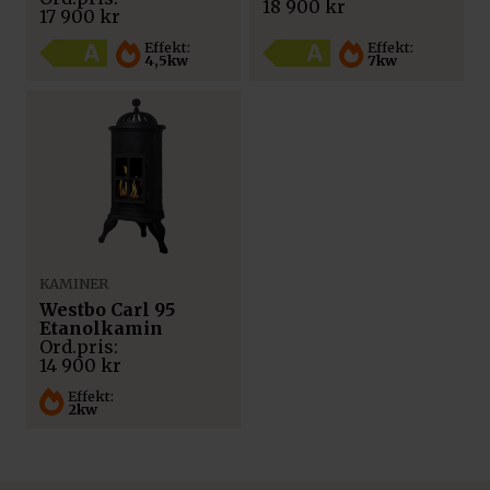
18 900
kr
var:
är:
18
17
17 900
kr
17
16
900 kr.
900 kr.
900 kr.
900 kr.
Effekt:
Effekt:
4,5kw
7kw
KAMINER
Westbo Carl 95
Etanolkamin
14 900
kr
Effekt:
2kw