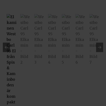
Pre
Ne
vio
xt
us