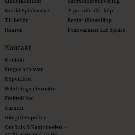
Etanolkaminer
Skorstensrenovering
Kratki Spiskassett
Tips inför ditt köp
Tillbehör
Regler för utsläpp
Rökrör
Fjärrvärmen blir dyrare
Kontakt
Kontakt
Frågor och svar
Köpvillkor
Betalningsalternativ
Fraktvillkor
Garanti
Integritetspolicy
Om Spis & Kaminboden –
ett företag med 20 års