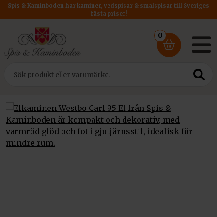
Spis & Kaminboden har kaminer, vedspisar & smalspisar till Sveriges
bästa priser!
0
Hem
/
Kaminer
/ Westbo Carl 95 Elkamin