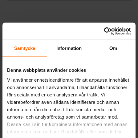
Relaterade produkter
Samtycke
Information
Om
5%
Denna webbplats använder cookies
Vi använder enhetsidentifierare för att anpassa innehållet
och annonserna till användarna, tillhandahålla funktioner
för sociala medier och analysera vår trafik. Vi
vidarebefordrar även sådana identifierare och annan
information från din enhet till de sociala medier och
KAMINER
annons- och analysföretag som vi samarbetar med.
Dovre kamin Saga
Dessa kan i sin tur kombinera informationen med annan
101
KAMINER
Det
Det
information som du har tillhandahållit eller som de har
Kamin Viking
ursprungliga
nuvarande
21 700
kr