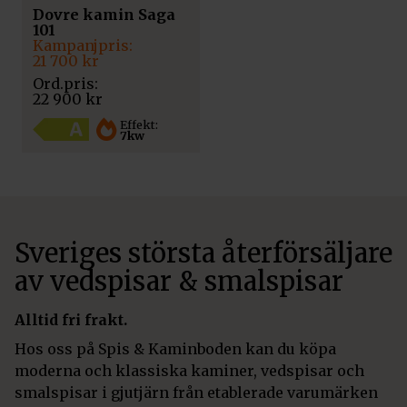
Dovre kamin Saga
101
Det
Det
ursprungliga
nuvarande
21 700
kr
priset
priset
var:
är:
22 900
kr
22
21
900 kr.
700 kr.
Effekt:
7kw
Sveriges största återförsäljare
av vedspisar & smalspisar
Alltid fri frakt.
Hos oss på Spis & Kaminboden kan du köpa
moderna och klassiska kaminer, vedspisar och
smalspisar i gjutjärn från etablerade varumärken