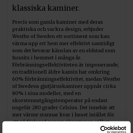
klassiska kaminer.
Precis som gamla kaminer med deras
praktiska och vackra design, erbjuder
Westbo of Sweden ett sortiment som kan
värma upp ert hem mer effektivt samtidigt
som det bevarar känslan av en eldstad som
funnits i hemmet i många år.
Förbränningseffektiviteten är imponerande;
en traditionell äldre kamin har omkring
60% förbränningseffektivitet, medan Westbo
of Swedens gjutjärnskaminer uppnår cirka
80% i sina modeller, med en
skorstensutgångstemperatur på endast
ungefär 280 grader Celsius. Det innebär att
mer värme stannar kvar i huset istället för
att gå förlorad genom skorstenen, vilket
resulterar i att ni använder cirka 20%