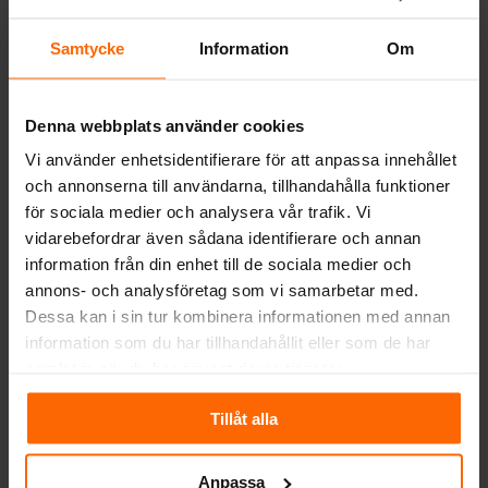
mindre ved för samma mängd värme.
Samtycke
Information
Om
Nu är ni också förberedda för
enkel matlagning vid
Denna webbplats använder cookies
strömavbrott.
Vi använder enhetsidentifierare för att anpassa innehållet
och annonserna till användarna, tillhandahålla funktioner
Westbo Victoria 100 är också utrustad med
för sociala medier och analysera vår trafik. Vi
en kokplatta under kronan vilket gör att ni
vidarebefordrar även sådana identifierare och annan
även kan laga mat och koka vatten om
information från din enhet till de sociala medier och
strömmen skulle försvinna. Ett mycket
annons- och analysföretag som vi samarbetar med.
enkelt sätt att vara förberedd. Modellen går
Dessa kan i sin tur kombinera informationen med annan
endast att ansluta bakåt i sitt
information som du har tillhandahållit eller som de har
orginalutförande men köper man till en
samlat in när du har använt deras tjänster.
bak/topp anslutning så blir en
toppanslutning möjlig utan att störa
Tillåt alla
kokplattans placering under kronan.
Kaminen klarar av en vedlängd 25 cm. För
Anpassa