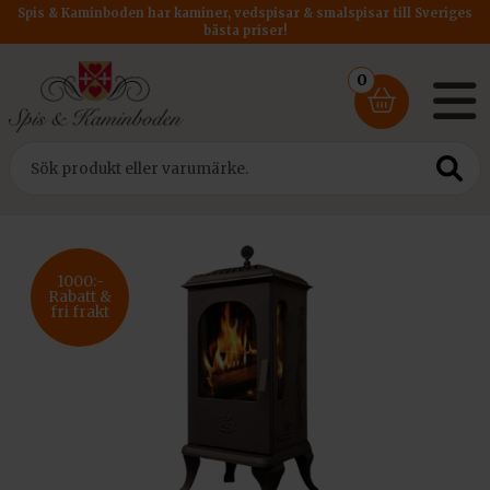
Spis & Kaminboden har kaminer, vedspisar & smalspisar till Sveriges
bästa priser!
0
Hem
/
Kaminer
/
Klassiska kaminer
/ Kamin Westbo Victoria 100
1000:-
Rabatt &
fri frakt