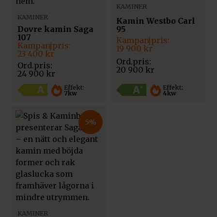
KAMINER
KAMINER
Kamin Westbo Carl
Dovre kamin Saga
95
107
Det
Det
Det
Det
ursprungliga
nuvarande
Lägg till i varukorg
19 900
kr
ursprungliga
nuvarande
23 400
kr
priset
priset
priset
priset
var:
är:
20 900
kr
var:
är:
20
19
24 900
kr
24
23
Komplett rörpaket in i
900 kr.
900 kr.
900 kr.
400 kr.
Effekt:
Effekt:
murstock DM125
7kw
4kw
Pris:
1 715
kr
Art.nr. 10020SP
5%
KAMINER