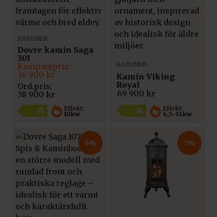
KAMINER
Dovre kamin Saga
301
KAMINER
Det
Det
ursprungliga
nuvarande
36 900
kr
Kamin Viking
priset
priset
Royal
var:
är:
69 900
kr
38 900
kr
38
36
900 kr.
900 kr.
Effekt:
Effekt:
4,5-14kw
10kw
6%
5%