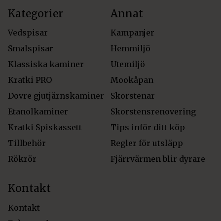
Kategorier
Annat
Vedspisar
Kampanjer
Smalspisar
Hemmiljö
Klassiska kaminer
Utemiljö
Kratki PRO
Mookåpan
Dovre gjutjärnskaminer
Skorstenar
Etanolkaminer
Skorstensrenovering
Kratki Spiskassett
Tips inför ditt köp
Tillbehör
Regler för utsläpp
Rökrör
Fjärrvärmen blir dyrare
Kontakt
Kontakt