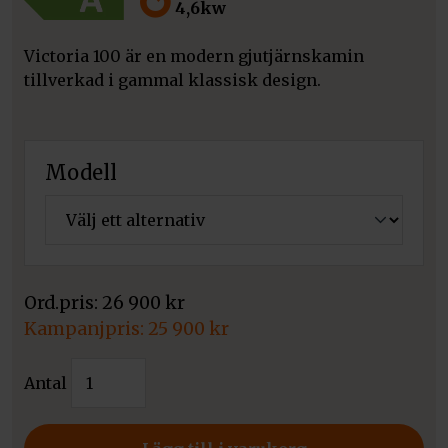
4,6kw
Victoria 100 är en modern gjutjärnskamin
tillverkad i gammal klassisk design.
Modell
26 900
kr
Det
25 900
kr
ursprungliga
Det
Kamin
priset
Antal
nuvarande
Westbo
var:
priset
Victoria
26
är:
100