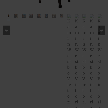
Pre
Ne
vio
xt
us