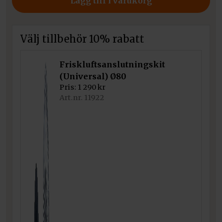
Lägg till i varukorg
900 kr.
25
mängd
900 kr.
Välj tillbehör 10% rabatt
Friskluftsanslutningskit
(Universal) Ø80
Pris:
1 290
kr
Art.nr. 11922