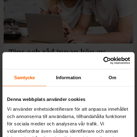
Tips och råd innan köp av
vedspis eller kamin
Vi vet att köp av en vedspis eller kamin är en
Samtycke
Information
Om
investering med många överväganden. Vilken
modell passar bäst i just ditt hem eller
verksamhet och hur kan du maximera både
Denna webbplats använder cookies
värme och stil?
Vi använder enhetsidentifierare för att anpassa innehållet
Tips och råd
och annonserna till användarna, tillhandahålla funktioner
för sociala medier och analysera vår trafik. Vi
vidarebefordrar även sådana identifierare och annan