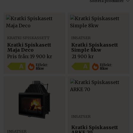
Sortera produkter
KRATKI SPISKASSETT
INSATSER
Kratki Spiskasett
Kratki Spiskassett
Maja Deco
Simple 8kw
Pris från:
19 900
kr
21 900
kr
Effekt:
Effekt:
8kw
8kw
INSATSER
Kratki Spiskassett
INSATSER
ARKE 70