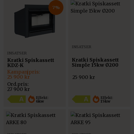
7%
INSATSER
INSATSER
Kratki Spiskassett
Kratki Spiskassett
Simple 15kw Ø200
KDZ-K
Det
Det
ursprungliga
nuvarande
25 900
kr
25 900
kr
priset
priset
var:
är:
27 900
kr
27
25
900 kr.
900 kr.
Effekt:
Effekt:
15kw
6kw