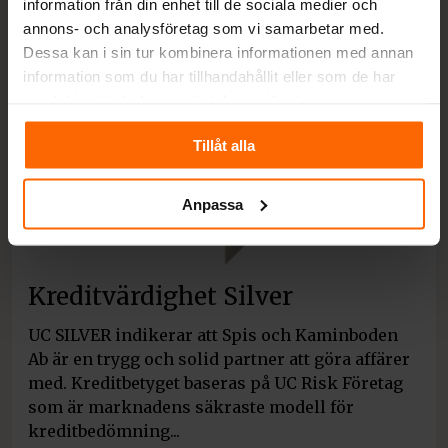
information från din enhet till de sociala medier och
annons- och analysföretag som vi samarbetar med.
Dessa kan i sin tur kombinera informationen med annan
information som du har tillhandahållit eller som de har
samlat in när du har använt deras tjänster.
Tillåt alla
Anpassa
Kreditvärdighet Silver
UC SILVER indikerar att Spis och Kaminboden
Ab är en trygg och solid partner att göra affärer
med. Kreditbetyget baseras på UC Risk Företag
som är marknadens säkraste modell för
kreditbedömning...