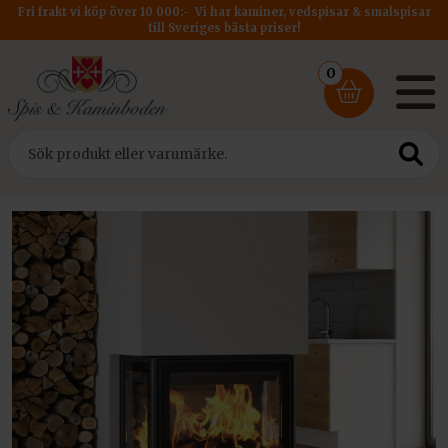
Fri frakt vi köp över 10 000:- Vi har kaminer, vedspisar & smalspisar
till Sveriges bästa priser!
0
Hem
/
Insatser
/ Kratki Spiskassett