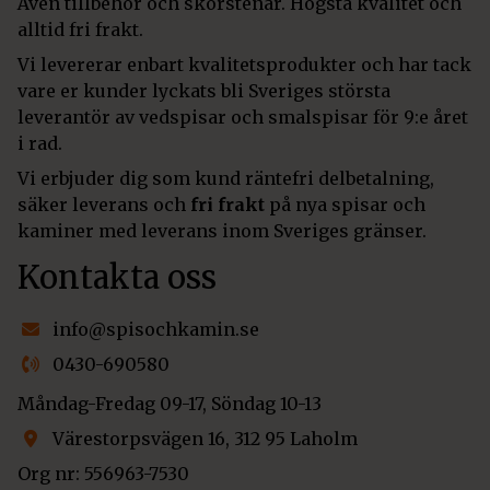
Även tillbehör och skorstenar. Högsta kvalitet och
alltid fri frakt.
Vi levererar enbart kvalitetsprodukter och har tack
vare er kunder lyckats bli Sveriges största
leverantör av vedspisar och smalspisar för 9:e året
i rad.
Vi erbjuder dig som kund räntefri delbetalning,
säker leverans och
fri frakt
på nya spisar och
kaminer med leverans inom Sveriges gränser.
Kontakta oss
info@spisochkamin.se
0430-690580
Måndag-Fredag 09-17, Söndag 10-13
Värestorpsvägen 16, 312 95 Laholm
Org nr: 556963-7530