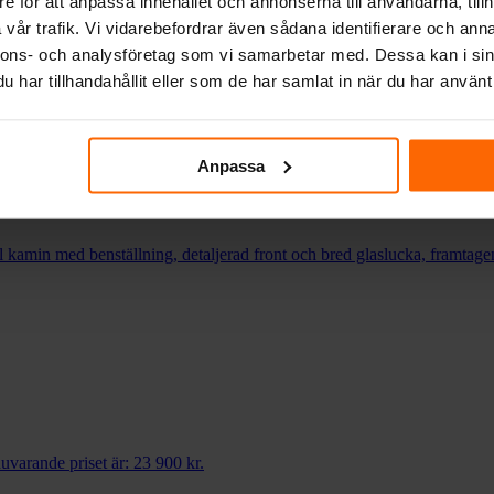
e för att anpassa innehållet och annonserna till användarna, tillh
vår trafik. Vi vidarebefordrar även sådana identifierare och anna
nnons- och analysföretag som vi samarbetar med. Dessa kan i sin
har tillhandahållit eller som de har samlat in när du har använt 
Anpassa
uvarande priset är: 15 900 kr.
uvarande priset är: 23 900 kr.