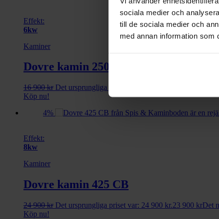
Vi använder enhetsidentifierar
sociala medier och analysera 
Effekt:
till de sociala medier och a
6kw
med annan information som du 
Kaminer
Dovre kamin 250 CBS
16 900
kr
Det ursprungliga priset var: 16 900 kr.
15 900
kr
Det n
Köp nu!
4%
Effekt:
8kw
Kaminer
Dovre kamin 425 CB
24 900
kr
Det ursprungliga priset var: 24 900 kr.
23 900
kr
Det n
Köp nu!