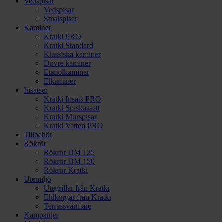
Vedspisar
Vedspisar
Smalspisar
Kaminer
Kratki PRO
Kratki Standard
Klassiska kaminer
Dovre kaminer
Etanolkaminer
Elkaminer
Insatser
Kratki Insats PRO
Kratki Spiskassett
Kratki Murspisar
Kratki Vatten PRO
Tillbehör
Rökrör
Rökrör DM 125
Rökrör DM 150
Rökrör Kratki
Utemiljö
Utegrillar från Kratki
Eldkorgar från Kratki
Terrassvärmare
Kampanjer