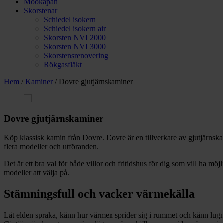
Mookåpan
Skorstenar
Schiedel isokern
Schiedel isokern air
Skorsten NVI 2000
Skorsten NVI 3000
Skorstensrenovering
Rökgasfläkt
Hem
/
Kaminer
/ Dovre gjutjärnskaminer
Dovre gjutjärnskaminer
Köp klassisk kamin från Dovre. Dovre är en tillverkare av gjutjärnska
flera modeller och utföranden.
Det är ett bra val för både villor och fritidshus för dig som vill ha mö
modeller att välja på.
Stämningsfull och vacker värmekälla
Låt elden spraka, känn hur värmen sprider sig i rummet och känn lugnet