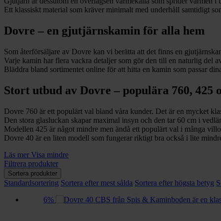
Gjutjärn är dessutom en överlägsen värmekälla som sprider värmen i upp
Ett klassiskt material som kräver minimalt med underhåll samtidigt som
Dovre – en gjutjärnskamin för alla hem
Som återförsäljare av Dovre kan vi berätta att det finns en gjutjärnskam
Varje kamin har flera vackra detaljer som gör den till en naturlig del 
Bläddra bland sortimentet online för att hitta en kamin som passar din
Stort utbud av Dovre – populära 760, 425 
Dovre 760 är ett populärt val bland våra kunder. Det är en mycket klas
Den stora glasluckan skapar maximal insyn och den tar 60 cm i vedlä
Modellen 425 är något mindre men ändå ett populärt val i många villor
Dovre 40 är en liten modell som fungerar riktigt bra också i lite min
Läs mer
Visa mindre
Filtrera produkter
Sortera produkter
Standardsortering
Sortera efter mest sålda
Sortera efter högsta betyg
S
6%