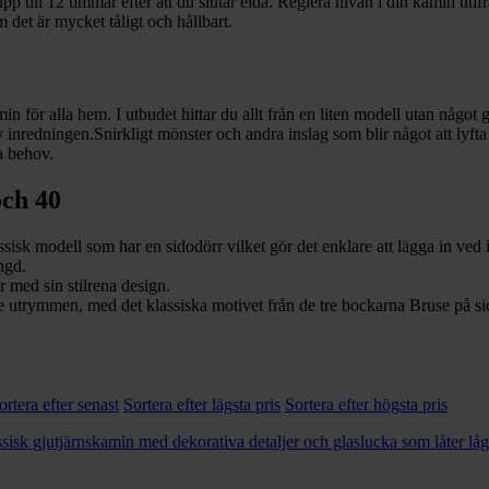
 till 12 timmar efter att du slutar elda. Reglera nivån i din kamin utif
 det är mycket tåligt och hållbart.
in för alla hem. I utbudet hittar du allt från en liten modell utan något g
av inredningen.Snirkligt mönster och andra inslag som blir något att lyft
a behov.
och 40
sisk modell som har en sidodörr vilket gör det enklare att lägga in ved
ngd.
 med sin stilrena design.
dre utrymmen, med det klassiska motivet från de tre bockarna Bruse på si
ortera efter senast
Sortera efter lägsta pris
Sortera efter högsta pris