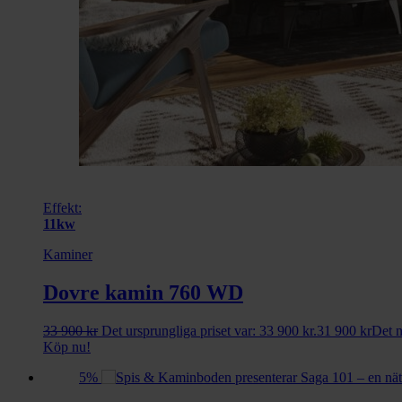
Effekt:
11kw
Kaminer
Dovre kamin 760 WD
33 900
kr
Det ursprungliga priset var: 33 900 kr.
31 900
kr
Det n
Köp nu!
5%