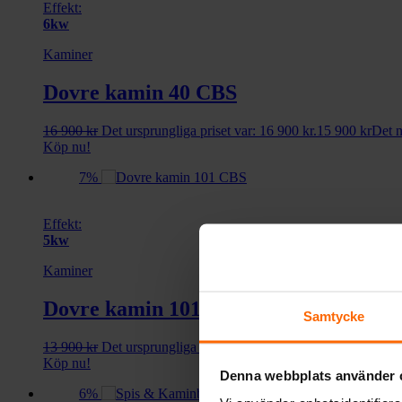
Effekt:
6kw
Kaminer
Dovre kamin 40 CBS
16 900
kr
Det ursprungliga priset var: 16 900 kr.
15 900
kr
Det n
Köp nu!
7%
Effekt:
5kw
Kaminer
Dovre kamin 101 CBS
Samtycke
13 900
kr
Det ursprungliga priset var: 13 900 kr.
12 900
kr
Det n
Köp nu!
Denna webbplats använder 
6%