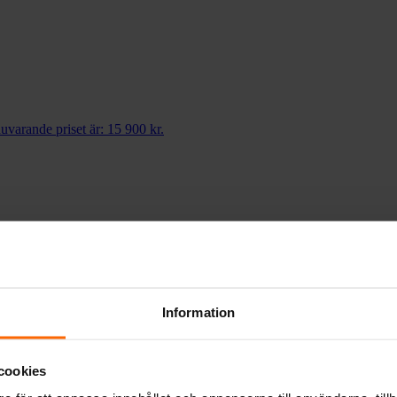
uvarande priset är: 15 900 kr.
Information
uvarande priset är: 12 900 kr.
cookies