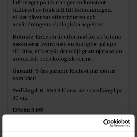
luftintaget på 125 mm ger en konstant
tillförsel av frisk luft till förbränningen,
vilket påverkar effektiviteten och
användningens ekologiska aspekter.
Bränsle:
Enheten är utformad för att brinna
sezonierat lövträ med en fuktighet på upp
till 20%, vilket gör det möjligt att njuta av en
aromatisk och ekologisk värme.
Garanti:
5 års garanti. Kvalitet när den är
som bäst!
Vedlängd:
BLANKA klarar av en vedlängd på
30 cm
Effekt:
8 kW
Kan anslutas:
Topp eller bak
En av Europas ledande