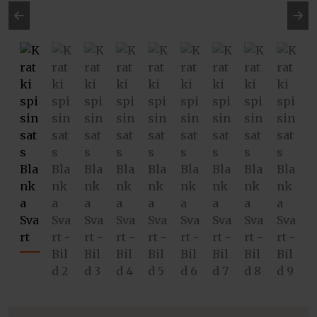
Pre
Ne
vio
xt
us