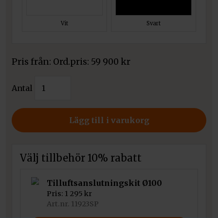
Vit
Svart
Pris från:
59 900
kr
Kratki
Antal
spisinsats
Blanka
Svart
Lägg till i varukorg
mängd
Välj tillbehör 10% rabatt
Tilluftsanslutningskit Ø100
Pris:
1 295
kr
Art.nr. 11923SP