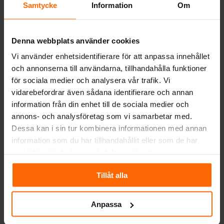
Samtycke
Information
Om
kaminproducenter
Kratki grundades 1998 och har varit aktivt i
Denna webbplats använder cookies
över 25 år. Under denna tid har företaget
Vi använder enhetsidentifierare för att anpassa innehållet
vuxit till att bli en av Europas främsta
och annonserna till användarna, tillhandahålla funktioner
tillverkare av kaminer och eldstäder. Med
för sociala medier och analysera vår trafik. Vi
sin bas i Polen har Kratki etablerat sig som
vidarebefordrar även sådana identifierare och annan
en betydande aktör på den europeiska
information från din enhet till de sociala medier och
marknaden.
annons- och analysföretag som vi samarbetar med.
Dessa kan i sin tur kombinera informationen med annan
Företaget har en toppmodern
information som du har tillhandahållit eller som de har
produktionsanläggning som sträcker sig
samlat in när du har använt deras tjänster.
över tusentals kvadratmeter, sysselsätter
mer än 600 personer och använder
Tillåt alla
avancerad teknik för att säkerställa hög
kvalitet och effektiv produktion.
Anpassa
BLANKA uppfyller de