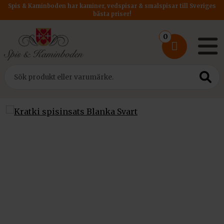
Spis & Kaminboden har kaminer, vedspisar & smalspisar till Sveriges
bästa priser!
0
Hem
/
Insatser
/
Kratki Murspisar
/ Kratki spisinsats Blanka Svart