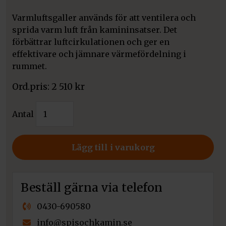
Varmluftsgaller används för att ventilera och
sprida varm luft från kamininsatser. Det
förbättrar luftcirkulationen och ger en
effektivare och jämnare värmefördelning i
rummet.
2 510
kr
Varmluftsgaller
Antal
hörn
40x80x12
svart
Lägg till i varukorg
mängd
Beställ gärna via telefon
0430-690580
info@spisochkamin.se