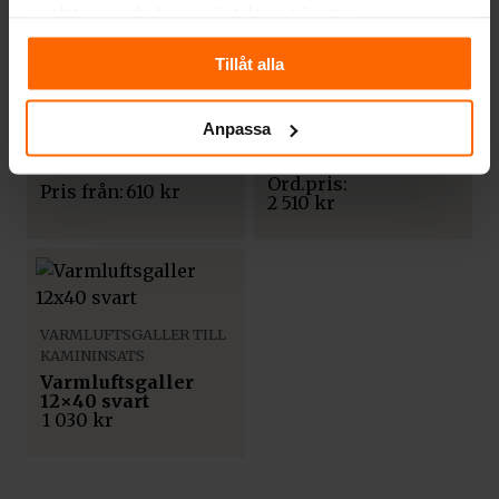
samlat in när du har använt deras tjänster.
Tillåt alla
VARMLUFTSGALLER TILL
VARMLUFTSGALLER TILL
KAMININSATS
KAMININSATS
Varmluftsgaller
Anpassa
Varmluftsgaller
hörn 40x80x12
6×20 cm Slim
svart Slim
Pris från:
610
kr
2 510
kr
VARMLUFTSGALLER TILL
KAMININSATS
Varmluftsgaller
12×40 svart
1 030
kr