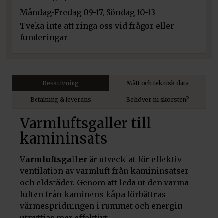
Måndag-Fredag 09-17, Söndag 10-13
Tveka inte att ringa oss vid frågor eller
funderingar
Beskrivning
Mått och teknisk data
Betalning & leverans
Behöver ni skorsten?
Varmluftsgaller till
kamininsats
V
armluftsgaller
är utvecklat för effektiv
ventilation av varmluft från kamininsatser
och eldstäder. Genom att leda ut den varma
luften från kaminens kåpa förbättras
värmespridningen i rummet och energin
utnyttjas mer effektivt.