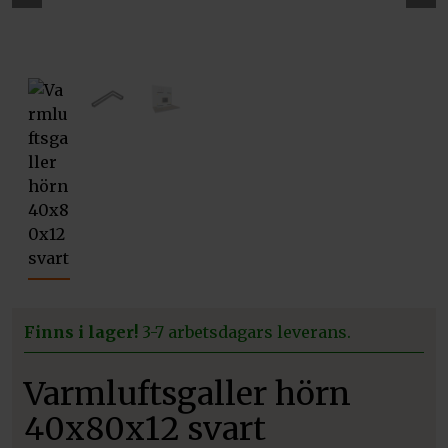
Pre
Ne
vio
xt
us
Finns i lager!
3-7 arbetsdagars leverans.
Varmluftsgaller hörn
40x80x12 svart