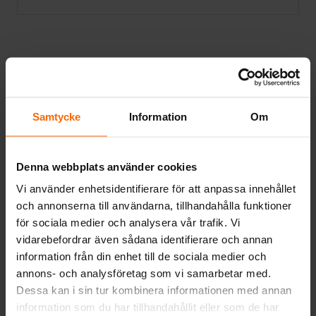
Relaterade produkter
Samtycke
Information
Om
Denna webbplats använder cookies
VARMLUFTSGALLER TILL
VARMLUFTSGALLER TILL
Vi använder enhetsidentifierare för att anpassa innehållet
KAMININSATS
KAMININSATS
och annonserna till användarna, tillhandahålla funktioner
Varmluftsgaller
Varmluftsgaller
för sociala medier och analysera vår trafik. Vi
hörn vänster
12×20 Svart Slim
vidarebefordrar även sådana identifierare och annan
76,6×54,7×12 svart
information från din enhet till de sociala medier och
940
kr
2 750
kr
annons- och analysföretag som vi samarbetar med.
Dessa kan i sin tur kombinera informationen med annan
information som du har tillhandahållit eller som de har