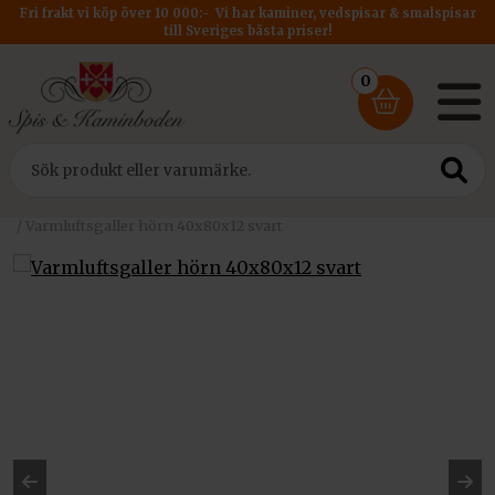
Fri frakt vi köp över 10 000:- Vi har kaminer, vedspisar & smalspisar
till Sveriges bästa priser!
0
Hem
/
Tillbehör
/
Varmluftsgaller till kamininsats
/ Varmluftsgaller hörn 40x80x12 svart