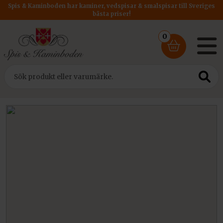
Spis & Kaminboden har kaminer, vedspisar & smalspisar till Sveriges
bästa priser!
0
Hem
/
Vedspisar & Smalspisar
/ Smalspisar