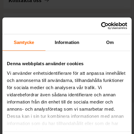
Kontakta oss
Kreditvärdighet Silver
UC SILVER indikerar att Spis och Kaminboden
Ab är en trygg och solid partner att göra affärer
Samtycke
Information
Om
med. Kreditbetyget baseras på UC Risk Företag
som är marknadens säkraste modell för
kreditbedömning...
Denna webbplats använder cookies
Vi använder enhetsidentifierare för att anpassa innehållet
Läs mer om oss på UC
och annonserna till användarna, tillhandahålla funktioner
för sociala medier och analysera vår trafik. Vi
vidarebefordrar även sådana identifierare och annan
information från din enhet till de sociala medier och
annons- och analysföretag som vi samarbetar med.
Dessa kan i sin tur kombinera informationen med annan
Frågor och svar
information som du har tillhandahållit eller som de har
samlat in när du har använt deras tjänster.