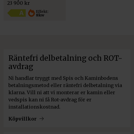
var:
är:
23 900
kr
23
22
900 kr.
900 kr.
Effekt:
8kw
Räntefri delbetalning och ROT-
avdrag
Ni handlar tryggt med Spis och Kaminbodens
betalningsmetod eller räntefri delbetalning via
klarna. Vill ni att vi monterar er kamin eller
vedspis kan ni få Rot-avdrag för er
installationskostnad.
Köpvillkor