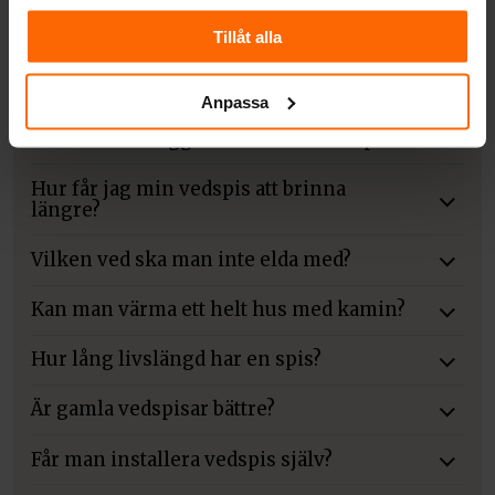
Vilken ved sotar mest?
Tillåt alla
Kan man elda hela dagen?
Anpassa
När ska man lägga stockar i en vedspis?
Hur får jag min vedspis att brinna
längre?
Vilken ved ska man inte elda med?
Kan man värma ett helt hus med kamin?
Hur lång livslängd har en spis?
Är gamla vedspisar bättre?
Får man installera vedspis själv?