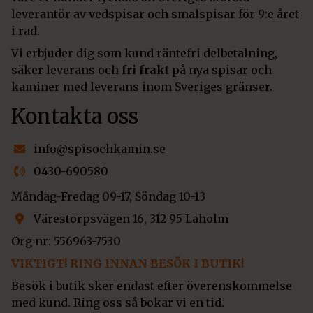
leverantör av vedspisar och smalspisar för 9:e året
i rad.
Vi erbjuder dig som kund räntefri delbetalning,
säker leverans och
fri frakt
på nya spisar och
kaminer med leverans inom Sveriges gränser.
Kontakta oss
info@spisochkamin.se
0430-690580
Måndag-Fredag 09-17, Söndag 10-13
Värestorpsvägen 16, 312 95 Laholm
Org nr: 556963-7530
VIKTIGT! RING INNAN BESÖK I BUTIK!
Besök i butik sker endast efter överenskommelse
med kund. Ring oss så bokar vi en tid.