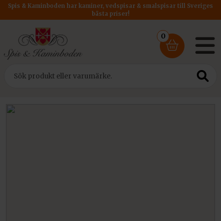
Spis & Kaminboden har kaminer, vedspisar & smalspisar till Sveriges
bästa priser!
0
Hem
/
Vedspisar & Smalspisar
/ Smalspisar