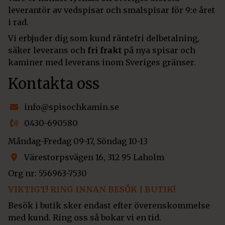
leverantör av vedspisar och smalspisar för 9:e året
i rad.
Vi erbjuder dig som kund räntefri delbetalning,
säker leverans och
fri frakt
på nya spisar och
kaminer med leverans inom Sveriges gränser.
Kontakta oss
info@spisochkamin.se
0430-690580
Måndag-Fredag 09-17, Söndag 10-13
Värestorpsvägen 16, 312 95 Laholm
Org nr: 556963-7530
VIKTIGT! RING INNAN BESÖK I BUTIK!
Besök i butik sker endast efter överenskommelse
med kund. Ring oss så bokar vi en tid.