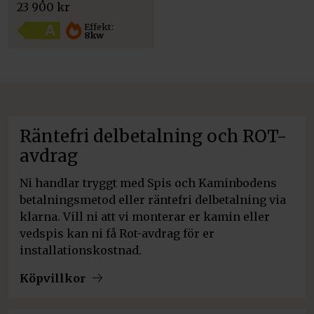
var:
är:
23 900
kr
23
22
900 kr.
900 kr.
Effekt:
8kw
Räntefri delbetalning och ROT-
avdrag
Ni handlar tryggt med Spis och Kaminbodens
betalningsmetod eller räntefri delbetalning via
klarna. Vill ni att vi monterar er kamin eller
vedspis kan ni få Rot-avdrag för er
installationskostnad.
Köpvillkor