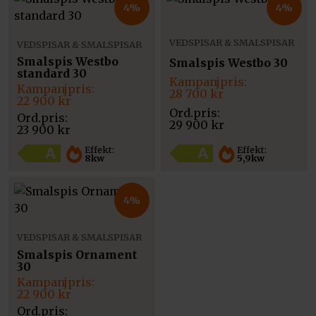
4%
4%
VEDSPISAR & SMALSPISAR
VEDSPISAR & SMALSPISAR
Smalspis Westbo
Smalspis Westbo 30
standard 30
Det
Det
Det
Det
ursprungliga
nuvarande
28 700
kr
ursprungliga
nuvarande
22 900
kr
priset
priset
priset
priset
var:
är:
var:
är:
29 900
kr
29
28
23 900
kr
23
22
900 kr.
700 kr.
900 kr.
900 kr.
Effekt:
Effekt:
8kw
5,9kw
4%
VEDSPISAR & SMALSPISAR
Smalspis Ornament
30
Det
Det
ursprungliga
nuvarande
22 900
kr
priset
priset