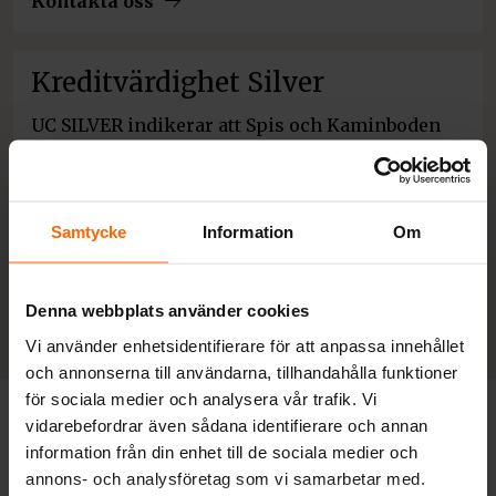
Kontakta oss
Kreditvärdighet Silver
UC SILVER indikerar att Spis och Kaminboden
Ab är en trygg och solid partner att göra affärer
med. Kreditbetyget baseras på UC Risk Företag
som är marknadens säkraste modell för
kreditbedömning...
Samtycke
Information
Om
Läs mer om oss på UC
Denna webbplats använder cookies
Vi använder enhetsidentifierare för att anpassa innehållet
och annonserna till användarna, tillhandahålla funktioner
för sociala medier och analysera vår trafik. Vi
vidarebefordrar även sådana identifierare och annan
Frågor och svar
information från din enhet till de sociala medier och
annons- och analysföretag som vi samarbetar med.