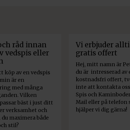
och råd innan
Vi erbjuder allt
v vedspis eller
gratis offert
n
Hej, mitt namn är Pe
du är intresserad av
att köp av en vedspis
kostnadsfri offert, t
amin är en
inte att kontakta os
ering med många
Spis och Kaminboden
anden. Vilken
Mail eller på telefon 
assar bäst i just ditt
hjälper vi dig gärna!
er verksamhet och
n du maximera både
ch stil?