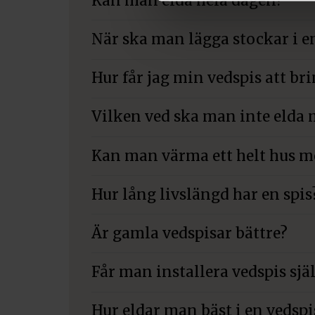
Kan man elda hela dagen?
När ska man lägga stockar i e
Hur får jag min vedspis att br
Vilken ved ska man inte elda
Kan man värma ett helt hus 
Hur lång livslängd har en spis
Är gamla vedspisar bättre?
Får man installera vedspis sjä
Hur eldar man bäst i en vedspi