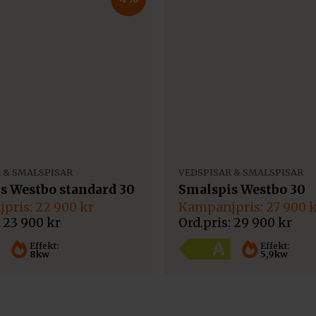
 & SMALSPISAR
VEDSPISAR & SMALSPISAR
s Westbo standard 30
Smalspis Westbo 30
Det
Det
22 900
kr
27 900
k
gliga
de
ursprungliga
nuvarande
23 900
kr
29 900
kr
priset
priset
var:
är:
Effekt:
Effekt:
8kw
5,9kw
29
27
900 kr.
900 kr.