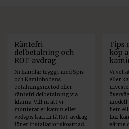
Räntefri
Tips 
delbetalning och
köp a
ROT-avdrag
kami
Ni handlar tryggt med Spis
Vi vet 
och Kaminbodens
eller k
betalningsmetod eller
invest
räntefri delbetalning via
överväg
klarna. Vill ni att vi
modell p
monterar er kamin eller
hem ell
vedspis kan ni få Rot-avdrag
hur ka
för er installationskostnad.
värme o