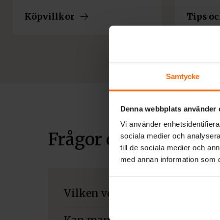
Köpvillkor
Tips oc
Samtycke
Denna webbplats använder 
Vi använder enhetsidentifierar
Frågor och svar
sociala medier och analysera 
till de sociala medier och a
med annan information som du 
Vilken ved sotar mest?