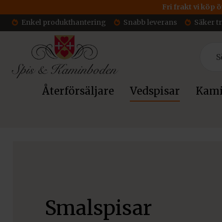
Fri frakt vi köp 
Enkel produkthantering
Snabb leverans
Säker t
Återförsäljare
Vedspisar
Kami
Hem
/
Vedspisar & Smalspisar
/ Smalspisar
Smalspisar