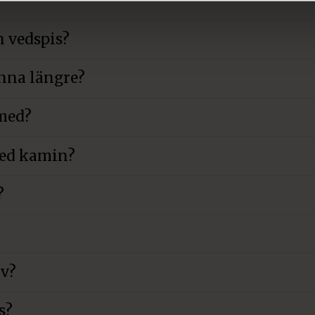
n vedspis?
inna längre?
 med?
med kamin?
?
lv?
s?