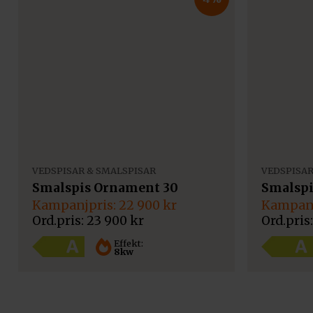
VEDSPISAR & SMALSPISAR
VEDSPISAR
Smalspis Ornament 30
Smalspi
Det
Det
Det
Det
22 900
kr
ursprungliga
nuvarande
ursprun
nuvaran
23 900
kr
priset
priset
priset
priset
var:
är:
var:
är:
Effekt:
8kw
23
22
23
22
900 kr.
900 kr.
900 kr.
900 kr.