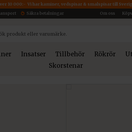
över 10 000:- Vi har kaminer, vedspisar & smalspisar till Sveri
ransport
Säkra betalningar
Om oss
Köpv
ner
Insatser
Tillbehör
Rökrör
Ut
Skorstenar