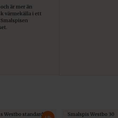
 och är mer än
sk värmekälla i ett
. Smalspisen
set.
4%