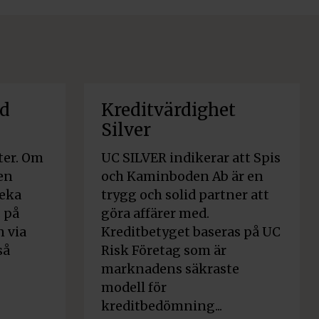
id
Kreditvärdighet
Silver
ter. Om
UC SILVER indikerar att Spis
 en
och Kaminboden Ab är en
veka
trygg och solid partner att
s på
göra affärer med.
 via
Kreditbetyget baseras på UC
så
Risk Företag som är
marknadens säkraste
modell för
kreditbedömning...