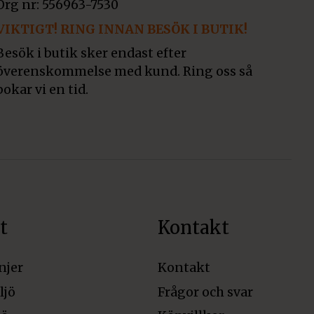
Org nr: 556963-7530
VIKTIGT! RING INNAN BESÖK I BUTIK!
Besök i butik sker endast efter
överenskommelse med kund. Ring oss så
bokar vi en tid.
t
Kontakt
njer
Kontakt
ljö
Frågor och svar