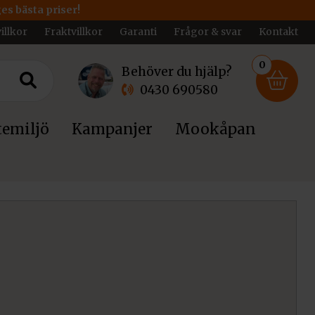
ges bästa priser!
illkor
Fraktvillkor
Garanti
Frågor & svar
Kontakt
0
Behöver du hjälp?
0430 690580
emiljö
Kampanjer
Mookåpan