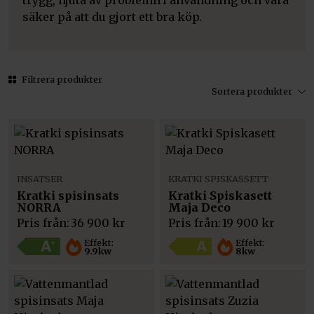
trygg, njuta av problemfri användning och vara
säker på att du gjort ett bra köp.
Filtrera produkter
Sortera produkter
INSATSER
KRATKI SPISKASSETT
Kratki spisinsats
Kratki Spiskasett
NORRA
Maja Deco
Pris från:
36 900
kr
Pris från:
19 900
kr
Effekt:
Effekt:
9.9kw
8kw