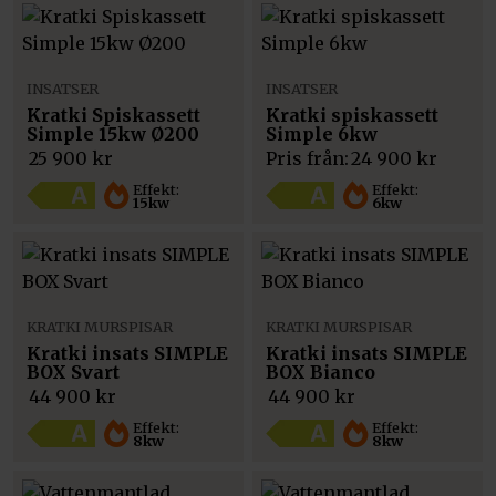
INSATSER
INSATSER
Kratki Spiskassett
Kratki spiskassett
Simple 15kw Ø200
Simple 6kw
25 900
kr
Pris från:
24 900
kr
Effekt:
Effekt:
15kw
6kw
KRATKI MURSPISAR
KRATKI MURSPISAR
Kratki insats SIMPLE
Kratki insats SIMPLE
BOX Svart
BOX Bianco
44 900
kr
44 900
kr
Effekt:
Effekt:
8kw
8kw