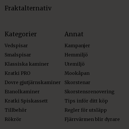
Fraktalternativ
Kategorier
Annat
Vedspisar
Kampanjer
Smalspisar
Hemmiljö
Klassiska kaminer
Utemiljö
Kratki PRO
Mookåpan
Dovre gjutjärnskaminer
Skorstenar
Etanolkaminer
Skorstensrenovering
Kratki Spiskassett
Tips inför ditt köp
Tillbehör
Regler för utsläpp
Rökrör
Fjärrvärmen blir dyrare