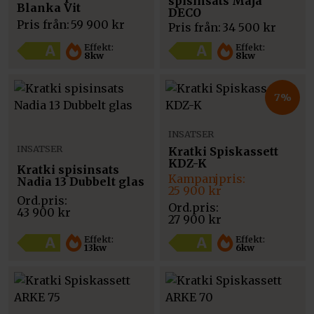
spisinsats Maja
Blanka Vit
DECO
Pris från:
59 900
kr
Pris från:
34 500
kr
Effekt:
Effekt:
8kw
8kw
7%
INSATSER
INSATSER
Kratki Spiskassett
KDZ-K
Kratki spisinsats
Det
Det
Nadia 13 Dubbelt glas
ursprungliga
nuvarande
25 900
kr
priset
priset
43 900
kr
var:
är:
27 900
kr
27
25
900 kr.
900 kr.
Effekt:
Effekt:
13kw
6kw