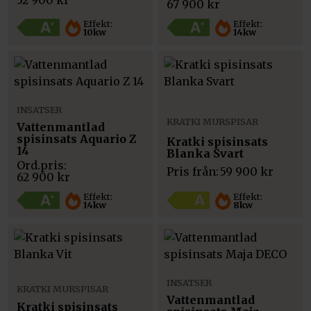
52 900
kr
67 900
kr
Effekt:
Effekt:
10kw
14kw
INSATSER
KRATKI MURSPISAR
Vattenmantlad
spisinsats Aquario Z
Kratki spisinsats
14
Blanka Svart
Pris från:
59 900
kr
62 900
kr
Effekt:
Effekt:
14kw
8kw
INSATSER
KRATKI MURSPISAR
Vattenmantlad
Kratki spisinsats