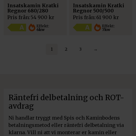
Insatskamin Kratki
Insatskamin Kratki
Regnor 680/280
Regnor 500/500
Pris från:
54 900
kr
Pris från:
61 900
kr
Effekt:
Effekt:
6kw
7kw
1
2
3
→
Räntefri delbetalning och ROT-
avdrag
Ni handlar tryggt med Spis och Kaminbodens
betalningsmetod eller räntefri delbetalning via
klarna. Vill ni att vi monterar er kamin eller