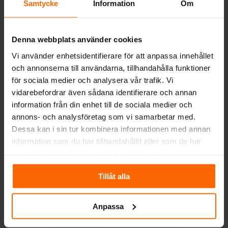
Samtycke
Information
Om
INSATSER
INSATSER
Vattenmantlad
Vattenmantlad
spisinsats Kratki
Denna webbplats använder cookies
spisinsats Kratki
MBA
MBA Hisslucka
Vi använder enhetsidentifierare för att anpassa innehållet
Pris från:
63 900
kr
Pris från:
72 900
kr
och annonserna till användarna, tillhandahålla funktioner
Effekt:
Effekt:
för sociala medier och analysera vår trafik. Vi
17kw
17kw
vidarebefordrar även sådana identifierare och annan
information från din enhet till de sociala medier och
annons- och analysföretag som vi samarbetar med.
Dessa kan i sin tur kombinera informationen med annan
INSATSER
INSATSER
information som du har tillhandahållit eller som de har
Vattenmantlad
Vattenmantlad
samlat in när du har använt deras tjänster.
spisinsats Kratki
spisinsats Kratki
MBZ
MBO
Tillåt alla
Pris från:
52 900
kr
Pris från:
53 900
kr
Effekt:
Effekt:
13kw
15kw
Anpassa