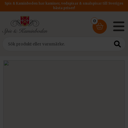
Spis & Kaminboden har kaminer, vedspisar & smalspisar till Sveriges
bästa priser!
0
Hem
/ Insatser