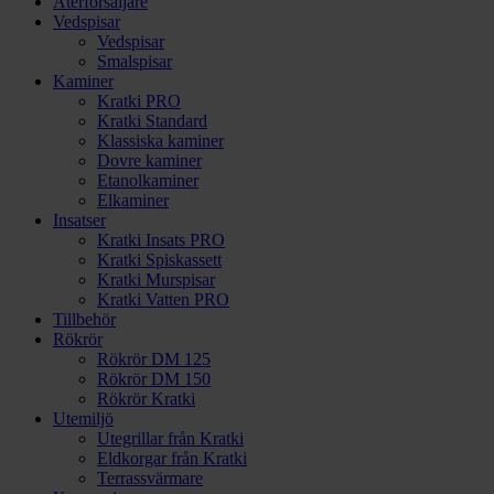
Återförsäljare
Vedspisar
Vedspisar
Smalspisar
Kaminer
Kratki PRO
Kratki Standard
Klassiska kaminer
Dovre kaminer
Etanolkaminer
Elkaminer
Insatser
Kratki Insats PRO
Kratki Spiskassett
Kratki Murspisar
Kratki Vatten PRO
Tillbehör
Rökrör
Rökrör DM 125
Rökrör DM 150
Rökrör Kratki
Utemiljö
Utegrillar från Kratki
Eldkorgar från Kratki
Terrassvärmare