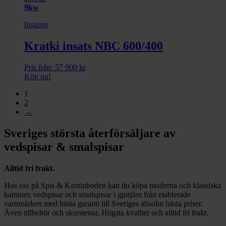
9kw
Insatser
Kratki insats NBC 600/400
Pris från:
57 900
kr
Köp nu!
1
2
→
Sveriges största återförsäljare av
vedspisar & smalspisar
Alltid fri frakt.
Hos oss på Spis & Kaminboden kan du köpa moderna och klassiska
kaminer, vedspisar och smalspisar i gjutjärn från etablerade
varumärken med bästa garanti till Sveriges absolut bästa priser.
Även tillbehör och skorstenar. Högsta kvalitet och alltid fri frakt.