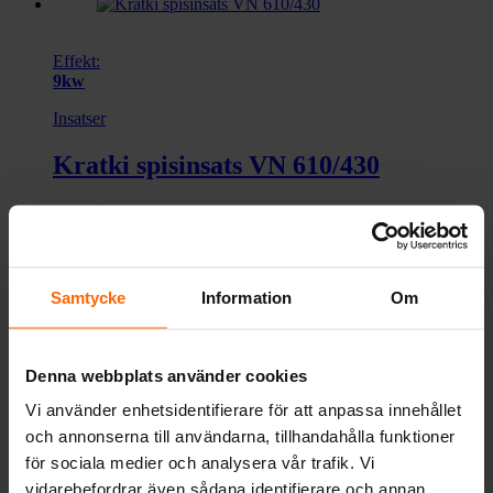
Effekt:
9kw
Insatser
Kratki spisinsats VN 610/430
Pris från:
48 900
kr
Köp nu!
Samtycke
Information
Om
Effekt:
12kw
Denna webbplats använder cookies
Insatser
Vi använder enhetsidentifierare för att anpassa innehållet
Kratki spisinsats VN 700/480
och annonserna till användarna, tillhandahålla funktioner
för sociala medier och analysera vår trafik. Vi
Pris från:
53 900
kr
vidarebefordrar även sådana identifierare och annan