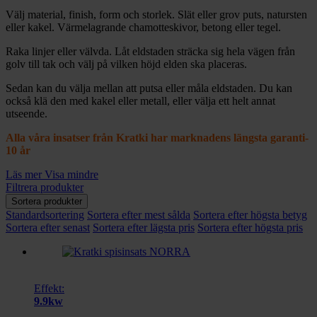
Välj material, finish, form och storlek. Slät eller grov puts, natursten
eller kakel. Värmelagrande chamotteskivor, betong eller tegel.
Raka linjer eller välvda. Låt eldstaden sträcka sig hela vägen från
golv till tak och välj på vilken höjd elden ska placeras.
Sedan kan du välja mellan att putsa eller måla eldstaden. Du kan
också klä den med kakel eller metall, eller välja ett helt annat
utseende.
Alla våra insatser från Kratki har marknadens längsta garanti-
10 år
Läs mer
Visa mindre
Filtrera produkter
Sortera produkter
Standardsortering
Sortera efter mest sålda
Sortera efter högsta betyg
Sortera efter senast
Sortera efter lägsta pris
Sortera efter högsta pris
Effekt:
9.9kw