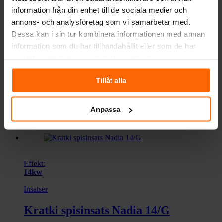
Köp nu!
information från din enhet till de sociala medier och
annons- och analysföretag som vi samarbetar med.
Dessa kan i sin tur kombinera informationen med annan
Effekt:
information som du har tillhandahållit eller som de har
8kw
samlat in när du har använt deras tjänster.
Kratki Insats PRO
Tillåt alla
Kratki spisinsats VN 480/480
Anpassa
Pris från:
44 900
kr
Köp nu!
Effekt:
14kw
Insatser
Kratki spisinsats Nadia 14/G