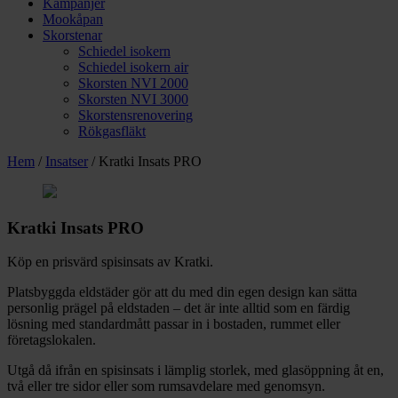
Kampanjer
Mookåpan
Skorstenar
Schiedel isokern
Schiedel isokern air
Skorsten NVI 2000
Skorsten NVI 3000
Skorstensrenovering
Rökgasfläkt
Hem
/
Insatser
/ Kratki Insats PRO
Kratki Insats PRO
Köp en prisvärd spisinsats av Kratki.
Platsbyggda eldstäder gör att du med din egen design kan sätta
personlig prägel på eldstaden – det är inte alltid som en färdig
lösning med standardmått passar in i bostaden, rummet eller
företagslokalen.
Utgå då ifrån en spisinsats i lämplig storlek, med glasöppning åt en,
två eller tre sidor eller som rumsavdelare med genomsyn.