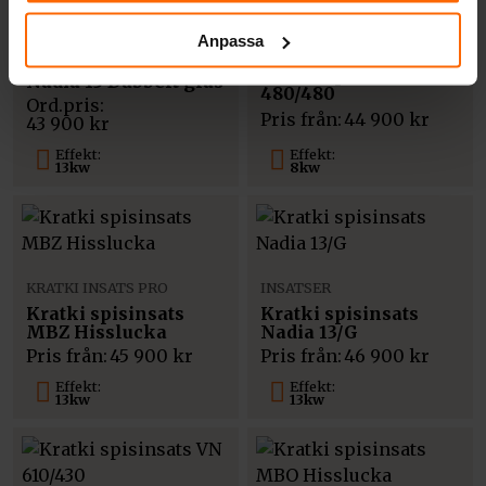
INSATSER
Anpassa
KRATKI INSATS PRO
Kratki spisinsats
Kratki spisinsats VN
Nadia 13 Dubbelt glas
480/480
Pris från:
44 900
kr
43 900
kr
Effekt:
Effekt:
13kw
8kw
KRATKI INSATS PRO
INSATSER
Kratki spisinsats
Kratki spisinsats
MBZ Hisslucka
Nadia 13/G
Pris från:
45 900
kr
Pris från:
46 900
kr
Effekt:
Effekt:
13kw
13kw