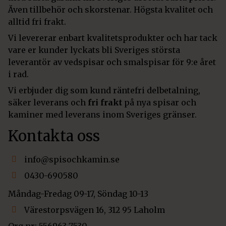
Även tillbehör och skorstenar. Högsta kvalitet och
alltid fri frakt.
Vi levererar enbart kvalitetsprodukter och har tack
vare er kunder lyckats bli Sveriges största
leverantör av vedspisar och smalspisar för 9:e året
i rad.
Vi erbjuder dig som kund räntefri delbetalning,
säker leverans och
fri frakt
på nya spisar och
kaminer med leverans inom Sveriges gränser.
Kontakta oss
info@spisochkamin.se
0430-690580
Måndag-Fredag 09-17, Söndag 10-13
Värestorpsvägen 16, 312 95 Laholm
Org nr: 556963-7530