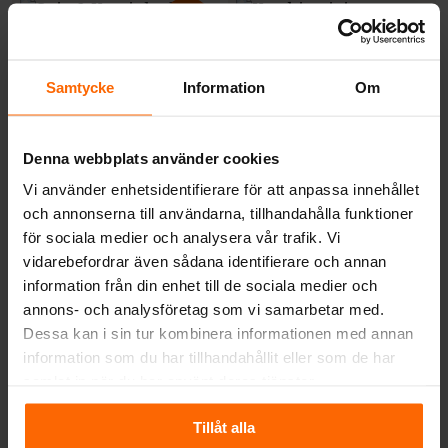
9%
Samtycke
Information
Om
Denna webbplats använder cookies
INSATSER
Vi använder enhetsidentifierare för att anpassa innehållet
INSATSER
och annonserna till användarna, tillhandahålla funktioner
Kratki spisinsats
Kratki spisinsats
Nadia 12/G
för sociala medier och analysera vår trafik. Vi
Lucy 16 Tunnel
vidarebefordrar även sådana identifierare och annan
Det
Det
Pris från:
43 900
kr
information från din enhet till de sociala medier och
ursprungliga
nuvarande
42 900
kr
priset
priset
annons- och analysföretag som vi samarbetar med.
var:
är:
46 900
kr
Dessa kan i sin tur kombinera informationen med annan
46
42
900 kr.
900 kr.
information som du har tillhandahållit eller som de har
Effekt:
Effekt:
12kw
16kw
samlat in när du har använt deras tjänster.
Tillåt alla