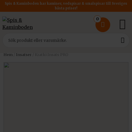
Spis & Kaminboden har kaminer, vedspisar & smalspisar till Sveriges
bästa priser!
0
Hem
/
Insatser
/ Kratki Insats PRO