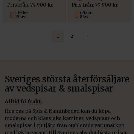
Pris från:
74 900
kr
Pris från:
79 900
kr
Effekt:
Effekt:
15kw
8kw
1
2
→
Sveriges största återförsäljare
av vedspisar & smalspisar
Alltid fri frakt.
Hos oss på Spis & Kaminboden kan du köpa
moderna och klassiska kaminer, vedspisar och
smalspisar i gjutjärn från etablerade varumärken
med bästa garanti till Sveriges absolut bästa priser.