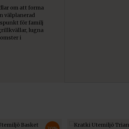
lar om att forma
En välplanerad
spunkt för familj
illkvällar, lugna
komster i
20%