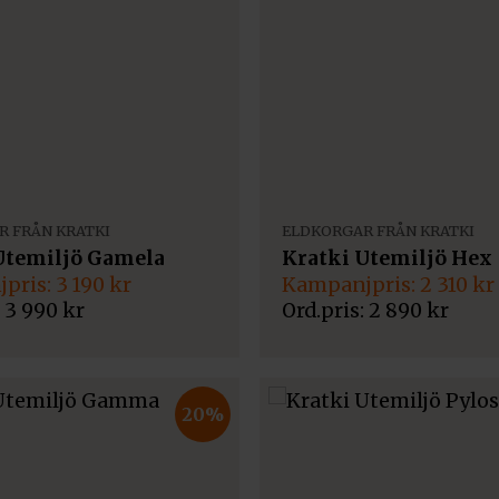
 FRÅN KRATKI
ELDKORGAR FRÅN KRATKI
Utemiljö Gamela
Kratki Utemiljö Hex
Det
Det
3 190
kr
2 310
kr
gliga
de
ursprungliga
nuvarande
3 990
kr
2 890
kr
priset
priset
var:
är:
2
2
890 kr.
310 kr.
20%