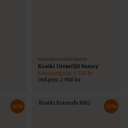
ELDKORGAR FRÅN KRATKI
Kratki Utemiljö Sunny
Det
Det
2 320
kr
ursprungliga
nuvarande
2 900
kr
priset
priset
var:
är:
2
2
900 kr.
320 kr.
20%
20%