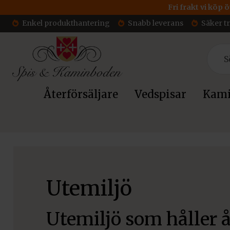
Fri frakt vi köp 
Enkel produkthantering
Snabb leverans
Säker t
Återförsäljare
Vedspisar
Kami
Hem
/ Utemiljö
Utemiljö
Utemiljö som håller å