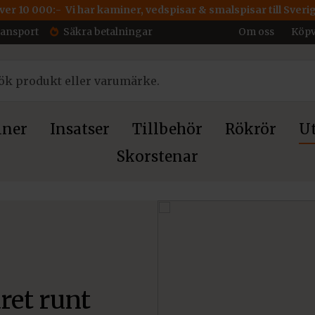
över 10 000:- Vi har kaminer, vedspisar & smalspisar till Sveri
ransport
Säkra betalningar
Om oss
Köpv
ner
Insatser
Tillbehör
Rökrör
Ut
Skorstenar
ret runt