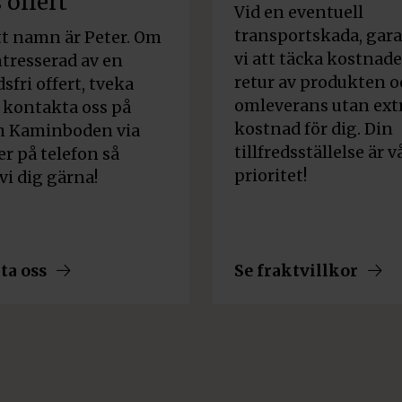
 offert
Vid en eventuell
transportskada, gar
tt namn är Peter. Om
vi att täcka kostnade
ntresserad av en
retur av produkten o
sfri offert, tveka
omleverans utan ext
t kontakta oss på
kostnad för dig. Din
h Kaminboden via
tillfredsställelse är v
er på telefon så
prioritet!
vi dig gärna!
ta oss
Se fraktvillkor