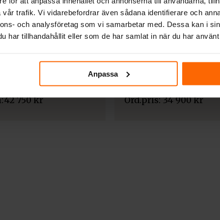
e för att anpassa innehållet och annonserna till användarna, tillh
vår trafik. Vi vidarebefordrar även sådana identifierare och anna
nnons- och analysföretag som vi samarbetar med. Dessa kan i sin
har tillhandahållit eller som de har samlat in när du har använt 
UTEGRILLAR FRÅN KRATKI
R FRÅN KRATKI
Anpassa
Kratki Quadrum BBQ
Quadrum BBQ
tal
Det
Det
31 410
k
ursprungliga
nuvarande
:
42 750
kr
34 900
kr
priset
priset
var:
är:
34
31
900 kr.
410 kr.