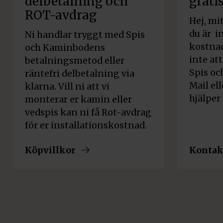
delbetalning och
gratis
ROT-avdrag
Hej, mi
du är i
Ni handlar tryggt med Spis
kostnad
och Kaminbodens
inte at
betalningsmetod eller
Spis oc
räntefri delbetalning via
Mail ell
klarna. Vill ni att vi
hjälper 
monterar er kamin eller
vedspis kan ni få Rot-avdrag
för er installationskostnad.
Köpvillkor
Kontak