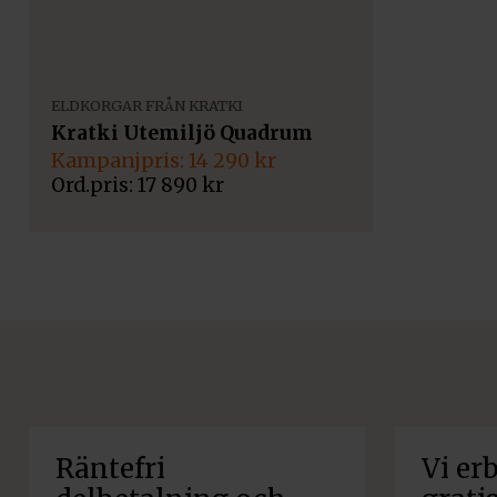
ELDKORGAR FRÅN KRATKI
Kratki Utemiljö Quadrum
Det
Det
14 290
kr
ursprungliga
nuvarande
17 890
kr
priset
priset
var:
är:
17
14
890 kr.
290 kr.
Räntefri
Vi erb