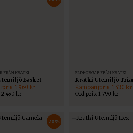
 FRÅN KRATKI
ELDKORGAR FRÅN KRATKI
Utemiljö Basket
Kratki Utemiljö Tria
Det
Det
1 960
kr
1 430
kr
gliga
de
ursprungliga
nuvarande
2 450
kr
1 790
kr
priset
priset
var:
är:
1
1
790 kr.
430 kr.
20%