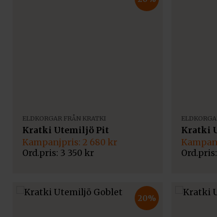
ELDKORGAR FRÅN KRATKI
ELDKORGAR
Kratki Utemiljö Pit
Kratki 
Det
Det
Det
Det
2 680
kr
ursprungliga
nuvarande
ursprun
nuvaran
3 350
kr
priset
priset
priset
priset
var:
är:
var:
är:
3
2
2
1
350 kr.
680 kr.
450 kr.
960 kr.
20%