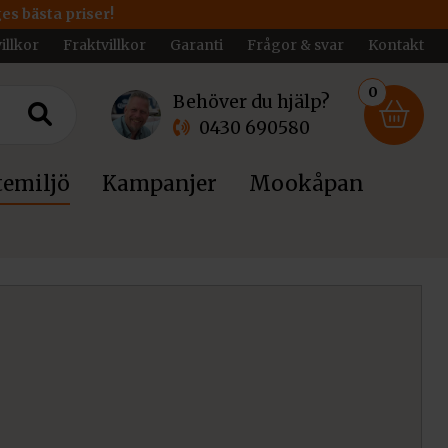
ges bästa priser!
illkor
Fraktvillkor
Garanti
Frågor & svar
Kontakt
0
Behöver du hjälp?
0430 690580
emiljö
Kampanjer
Mookåpan