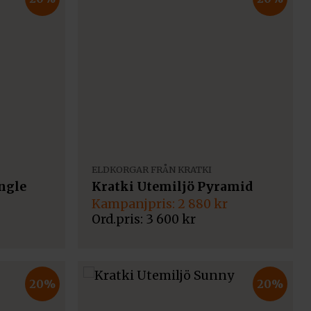
ELDKORGAR FRÅN KRATKI
ngle
Kratki Utemiljö Pyramid
Det
Det
2 880
kr
ursprungliga
nuvarande
3 600
kr
priset
priset
var:
är:
3
2
600 kr.
880 kr.
20%
20%