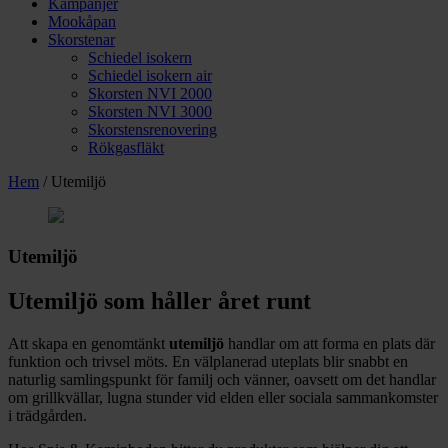
Kampanjer
Mookåpan
Skorstenar
Schiedel isokern
Schiedel isokern air
Skorsten NVI 2000
Skorsten NVI 3000
Skorstensrenovering
Rökgasfläkt
Hem
/ Utemiljö
Utemiljö
Utemiljö som håller året runt
Att skapa en genomtänkt
utemiljö
handlar om att forma en plats där
funktion och trivsel möts. En välplanerad uteplats blir snabbt en
naturlig samlingspunkt för familj och vänner, oavsett om det handlar
om grillkvällar, lugna stunder vid elden eller sociala sammankomster
i trädgården.