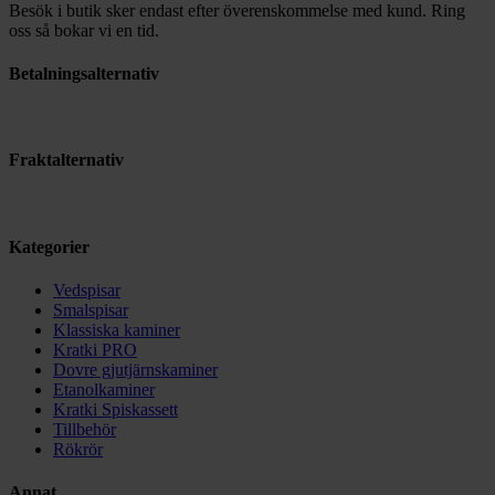
Besök i butik sker endast efter överenskommelse med kund. Ring
oss så bokar vi en tid.
Betalningsalternativ
Fraktalternativ
Kategorier
Vedspisar
Smalspisar
Klassiska kaminer
Kratki PRO
Dovre gjutjärnskaminer
Etanolkaminer
Kratki Spiskassett
Tillbehör
Rökrör
Annat