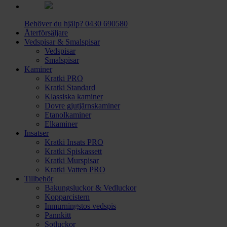
Behöver du hjälp?
0430 690580
Återförsäljare
Vedspisar & Smalspisar
Vedspisar
Smalspisar
Kaminer
Kratki PRO
Kratki Standard
Klassiska kaminer
Dovre gjutjärnskaminer
Etanolkaminer
Elkaminer
Insatser
Kratki Insats PRO
Kratki Spiskassett
Kratki Murspisar
Kratki Vatten PRO
Tillbehör
Bakungsluckor & Vedluckor
Kopparcistern
Inmurningstos vedspis
Pannkitt
Sotluckor