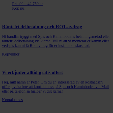
Pris från:
42 750
kr
Köp nu!
Räntefri delbetalning och ROT-avdrag
Ni handlar tryggt med Spis och Kaminbodens betalningsmetod eller
räntefri delbetalning via klarna. Vill ni att vi monterar er kamin eller
vedspis kan ni få Rot-avdrag för er installationskostnad.
Köpvillkor
Vi erbjuder alltid gratis offert
Hej, mitt namn är Peter. Om du är intresserad av en kostnadsfri
offert, tveka inte att kontakta oss på Spis och Kaminboden via Mail
eller på telefon så hjälper vi dig gärna!
Kontakta oss