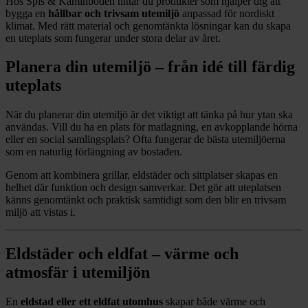
Hos Spis & Kaminboden hittar du produkter som hjälper dig att
bygga en
hållbar och trivsam utemiljö
anpassad för nordiskt
klimat. Med rätt material och genomtänkta lösningar kan du skapa
en uteplats som fungerar under stora delar av året.
Planera din utemiljö – från idé till färdig
uteplats
När du planerar din utemiljö är det viktigt att tänka på hur ytan ska
användas. Vill du ha en plats för matlagning, en avkopplande hörna
eller en social samlingsplats? Ofta fungerar de bästa utemiljöerna
som en naturlig förlängning av bostaden.
Genom att kombinera grillar, eldstäder och sittplatser skapas en
helhet där funktion och design samverkar. Det gör att uteplatsen
känns genomtänkt och praktisk samtidigt som den blir en trivsam
miljö att vistas i.
Eldstäder och eldfat – värme och
atmosfär i utemiljön
En
eldstad eller ett eldfat utomhus
skapar både värme och