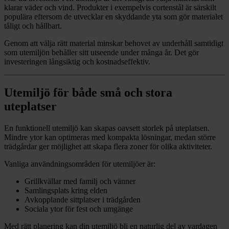
klarar väder och vind. Produkter i exempelvis cortenstål är särskilt
populära eftersom de utvecklar en skyddande yta som gör materialet
tåligt och hållbart.
Genom att välja rätt material minskar behovet av underhåll samtidigt
som utemiljön behåller sitt utseende under många år. Det gör
investeringen långsiktig och kostnadseffektiv.
Utemiljö för både små och stora
uteplatser
En funktionell utemiljö kan skapas oavsett storlek på uteplatsen.
Mindre ytor kan optimeras med kompakta lösningar, medan större
trädgårdar ger möjlighet att skapa flera zoner för olika aktiviteter.
Vanliga användningsområden för utemiljöer är:
Grillkvällar med familj och vänner
Samlingsplats kring elden
Avkopplande sittplatser i trädgården
Sociala ytor för fest och umgänge
Med rätt planering kan din utemiljö bli en naturlig del av vardagen