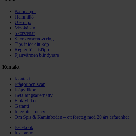
Kampanjer
Hemmiljö
Utemiljö
Mookåpan
Skorstenar
Skorstensrenovering
Tips inför ditt köp
Regler för utsläpp
Fjärrvärmen blir dyrare
Kontakt
Kontakt
Frågor och svar
Köpvillkor
Betalningsalternativ
Fraktvillkor
Garanti
Integritetspolicy
Om Spis & Kaminboden – ett företag med 20 års erfarenhet
Facebook
Instagram