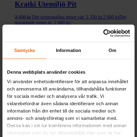
Kratki Utemiljö Pit
3 350
kr
Det ursprungliga priset var: 3 350 kr.
2 680
kr
Det
nuvarande priset är: 2 680 kr.
Köp nu!
20%
Eldkorgar från Kratki
Samtycke
Information
Om
Kratki Utemiljö Erizo
Denna webbplats använder cookies
Pris från:
2 872
kr
Köp nu!
Vi använder enhetsidentifierare för att anpassa innehållet
och annonserna till användarna, tillhandahålla funktioner
20%
för sociala medier och analysera vår trafik. Vi
Eldkorgar från Kratki
vidarebefordrar även sådana identifierare och annan
information från din enhet till de sociala medier och
Kratki Utemiljö Pyramid
annons- och analysföretag som vi samarbetar med.
Dessa kan i sin tur kombinera informationen med annan
3 600
kr
Det ursprungliga priset var: 3 600 kr.
2 880
kr
Det
nuvarande priset är: 2 880 kr.
information som du har tillhandahållit eller som de har