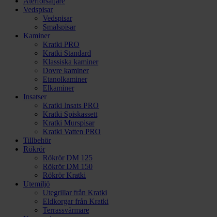
Återförsäljare
Vedspisar
Vedspisar
Smalspisar
Kaminer
Kratki PRO
Kratki Standard
Klassiska kaminer
Dovre kaminer
Etanolkaminer
Elkaminer
Insatser
Kratki Insats PRO
Kratki Spiskassett
Kratki Murspisar
Kratki Vatten PRO
Tillbehör
Rökrör
Rökrör DM 125
Rökrör DM 150
Rökrör Kratki
Utemiljö
Utegrillar från Kratki
Eldkorgar från Kratki
Terrassvärmare