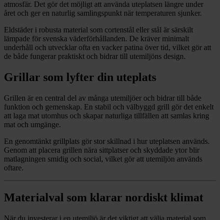
atmosfär. Det gör det möjligt att använda uteplatsen längre under
året och ger en naturlig samlingspunkt när temperaturen sjunker.
Eldstäder i robusta material som cortenstål eller stål är särskilt
lämpade för svenska väderförhållanden. De kräver minimalt
underhåll och utvecklar ofta en vacker patina över tid, vilket gör att
de både fungerar praktiskt och bidrar till utemiljöns design.
Grillar som lyfter din uteplats
Grillen är en central del av många utemiljöer och bidrar till både
funktion och gemenskap. En stabil och välbyggd grill gör det enkelt
att laga mat utomhus och skapar naturliga tillfällen att samlas kring
mat och umgänge.
En genomtänkt grillplats gör stor skillnad i hur uteplatsen används.
Genom att placera grillen nära sittplatser och skyddade ytor blir
matlagningen smidig och social, vilket gör att utemiljön används
oftare.
Materialval som klarar nordiskt klimat
När du investerar i en utemiljö är det viktigt att välja material som