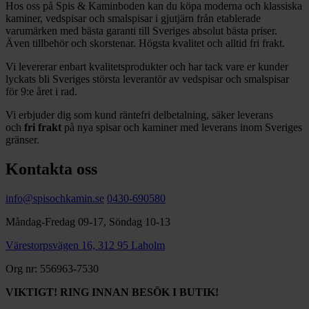
Hos oss på Spis & Kaminboden kan du köpa moderna och klassiska
kaminer, vedspisar och smalspisar i gjutjärn från etablerade
varumärken med bästa garanti till Sveriges absolut bästa priser.
Även tillbehör och skorstenar. Högsta kvalitet och alltid fri frakt.
Vi levererar enbart kvalitetsprodukter och har tack vare er kunder
lyckats bli Sveriges största leverantör av vedspisar och smalspisar
för 9:e året i rad.
Vi erbjuder dig som kund räntefri delbetalning, säker leverans
och
fri frakt
på nya spisar och kaminer med leverans inom Sveriges
gränser.
Kontakta oss
info@spisochkamin.se
0430-690580
Måndag-Fredag 09-17, Söndag 10-13
Värestorpsvägen 16, 312 95 Laholm
Org nr: 556963-7530
VIKTIGT! RING INNAN BESÖK I BUTIK!