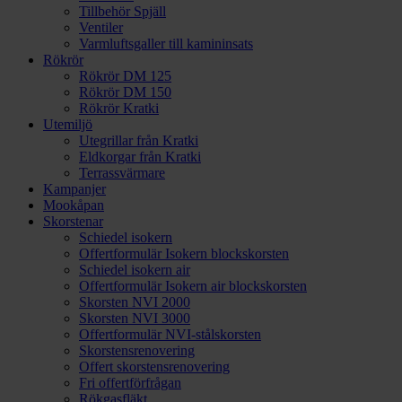
Tillbehör Spjäll
Ventiler
Varmluftsgaller till kamininsats
Rökrör
Rökrör DM 125
Rökrör DM 150
Rökrör Kratki
Utemiljö
Utegrillar från Kratki
Eldkorgar från Kratki
Terrassvärmare
Kampanjer
Mookåpan
Skorstenar
Schiedel isokern
Offertformulär Isokern blockskorsten
Schiedel isokern air
Offertformulär Isokern air blockskorsten
Skorsten NVI 2000
Skorsten NVI 3000
Offertformulär NVI-stålskorsten
Skorstensrenovering
Offert skorstensrenovering
Fri offertförfrågan
Rökgasfläkt