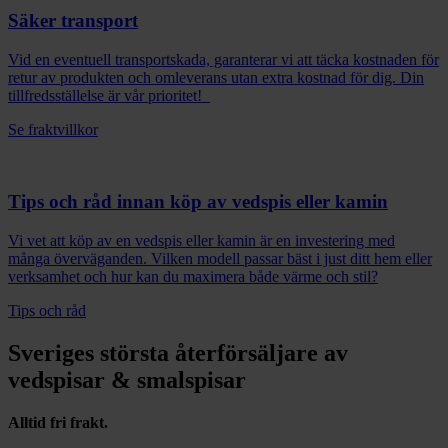
Säker transport
Vid en eventuell transportskada, garanterar vi att täcka kostnaden för
retur av produkten och omleverans utan extra kostnad för dig. Din
tillfredsställelse är vår prioritet!
Se fraktvillkor
Tips och råd innan köp av vedspis eller kamin
Vi vet att köp av en vedspis eller kamin är en investering med
många överväganden. Vilken modell passar bäst i just ditt hem eller
verksamhet och hur kan du maximera både värme och stil?
Tips och råd
Sveriges största återförsäljare av
vedspisar & smalspisar
Alltid fri frakt.