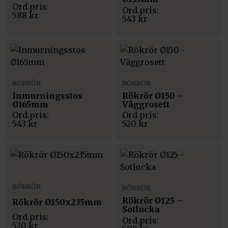
588
kr
543
kr
RÖKRÖR
RÖKRÖR
Inmurningsstos
Rökrör Ø150 –
Ø165mm
Väggrosett
543
kr
520
kr
RÖKRÖR
RÖKRÖR
Rökrör Ø125 –
Rökrör Ø150x235mm
Sotlucka
520
kr