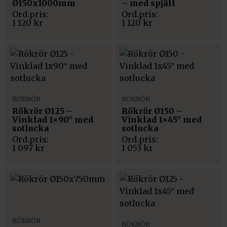
Ø150x1000mm
– med spjäll
1 120
kr
1 120
kr
RÖKRÖR
RÖKRÖR
Rökrör Ø125 –
Rökrör Ø150 –
Vinklad 1×90° med
Vinklad 1×45° med
sotlucka
sotlucka
1 097
kr
1 053
kr
RÖKRÖR
RÖKRÖR