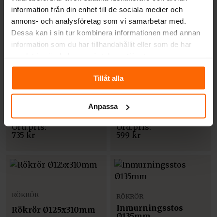
information från din enhet till de sociala medier och
RÖKRÖR
RÖKRÖR
annons- och analysföretag som vi samarbetar med.
Inmurningsstos Ø125
Rökrör Ø150x400mm
Dessa kan i sin tur kombinera informationen med annan
– 45° anslutning
information som du har tillhandahållit eller som de har
770
kr
735
kr
samlat in när du har använt deras tjänster.
Tillåt alla
RÖKRÖR
RÖKRÖR
Anpassa
Rökrör Ø125x400mm
Rökrör Ø150x310mm
735
kr
599
kr
RÖKRÖR
RÖKRÖR
Inmurningsstos
Rökrör Ø125x310mm
Ø135mm