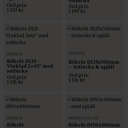
sotlucka
1 233
kr
1 199
kr
RÖKRÖR
RÖKRÖR
Rökrör Ø125 –
Rökrör Ø125x500mm
Vinklad 2×45° med
– Sotlucka & spjäll
sotlucka
1 176
kr
1 176
kr
RÖKRÖR
RÖKRÖR DM 150
Rökrör
Rökrör Ø150x300mm