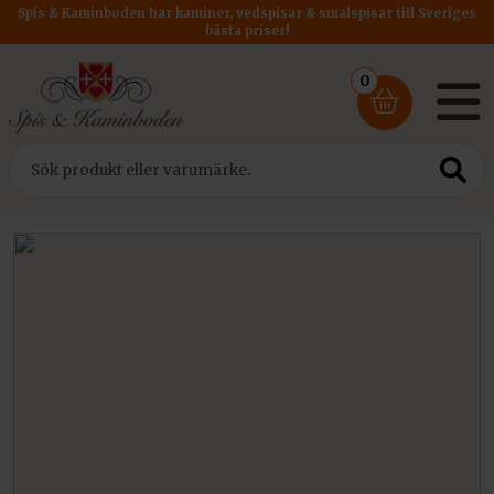
Spis & Kaminboden har kaminer, vedspisar & smalspisar till Sveriges
bästa priser!
0
Hem
/ Rökrör