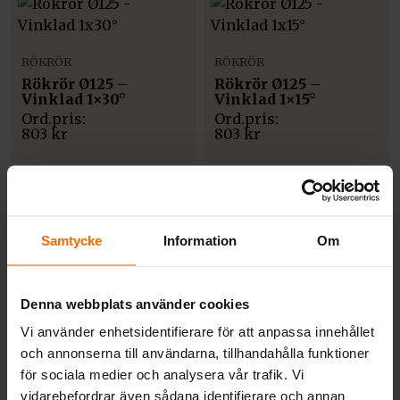
RÖKRÖR
RÖKRÖR
Rökrör Ø125 –
Rökrör Ø125 –
Vinklad 1×30°
Vinklad 1×15°
803
kr
803
kr
Samtycke
Information
Om
RÖKRÖR
RÖKRÖR
Inmurningsstos
Rökrör Ø125x500mm
Ø150×45° anslutning
Denna webbplats använder cookies
791
kr
770
kr
Vi använder enhetsidentifierare för att anpassa innehållet
och annonserna till användarna, tillhandahålla funktioner
för sociala medier och analysera vår trafik. Vi
vidarebefordrar även sådana identifierare och annan