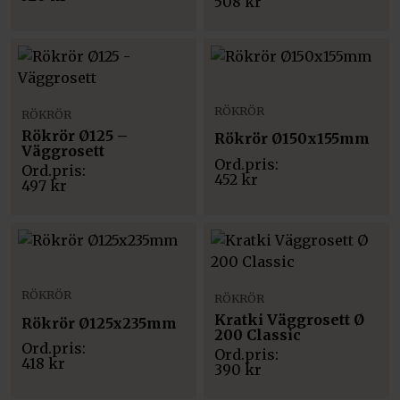
508
kr
RÖKRÖR
RÖKRÖR
Rökrör Ø125 –
Rökrör Ø150x155mm
Väggrosett
452
kr
497
kr
RÖKRÖR
RÖKRÖR
Kratki Väggrosett Ø
Rökrör Ø125x235mm
200 Classic
418
kr
390
kr