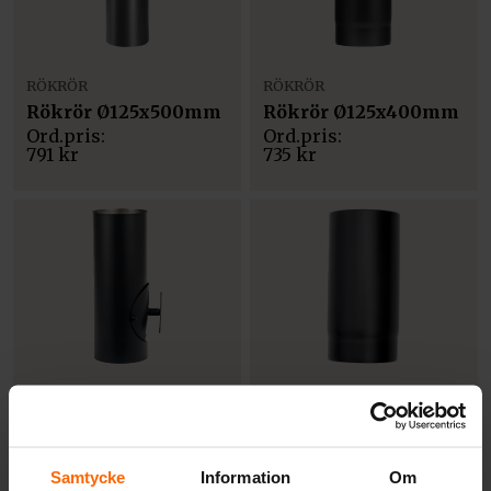
RÖKRÖR
RÖKRÖR
Rökrör Ø125x500mm
Rökrör Ø125x400mm
791
kr
735
kr
RÖKRÖR
RÖKRÖR
Rökrör Ø125x350mm
Rökrör Ø125x310mm
– Sotlucka & spjäll
Samtycke
Information
Om
588
kr
1 244
kr