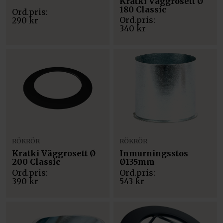
Kratki Väggrosett Ø
180 Classic
290
kr
340
kr
RÖKRÖR
RÖKRÖR
Kratki Väggrosett Ø
Inmurningsstos
200 Classic
Ø135mm
390
kr
543
kr