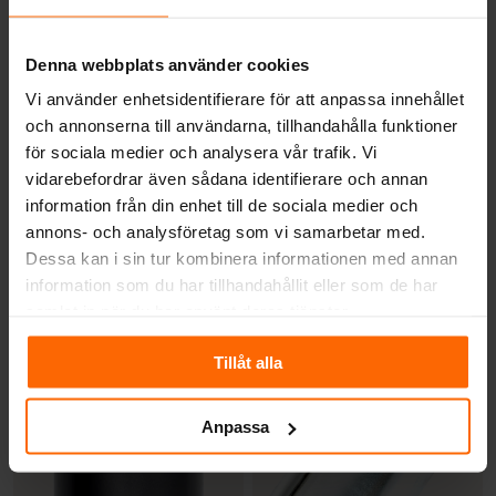
Denna webbplats använder cookies
Vi använder enhetsidentifierare för att anpassa innehållet
och annonserna till användarna, tillhandahålla funktioner
för sociala medier och analysera vår trafik. Vi
vidarebefordrar även sådana identifierare och annan
information från din enhet till de sociala medier och
annons- och analysföretag som vi samarbetar med.
RÖKRÖR
Dessa kan i sin tur kombinera informationen med annan
RÖKRÖR
Rökrör Ø125x300mm
information som du har tillhandahållit eller som de har
Rökrör Ø125x235mm
– med spjäll
samlat in när du har använt deras tjänster.
418
kr
1 018
kr
Tillåt alla
Anpassa