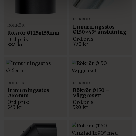
RÖKRÖR
RÖKRÖR
Inmurningsstos
Ø150×45° anslutning
Rökrör Ø125x155mm
770
kr
384
kr
RÖKRÖR
RÖKRÖR
Inmurningsstos
Rökrör Ø150 –
Ø165mm
Väggrosett
543
kr
520
kr