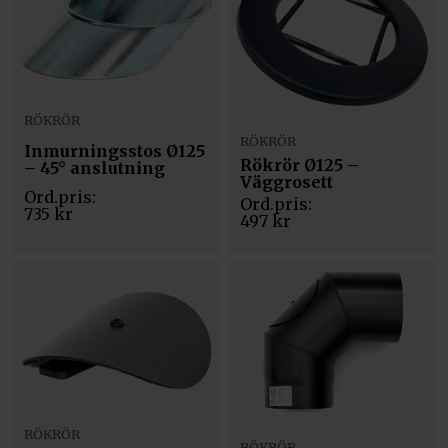
RÖKRÖR
RÖKRÖR
Inmurningsstos Ø125
Rökrör Ø125 –
– 45° anslutning
Väggrosett
735
kr
497
kr
RÖKRÖR
RÖKRÖR