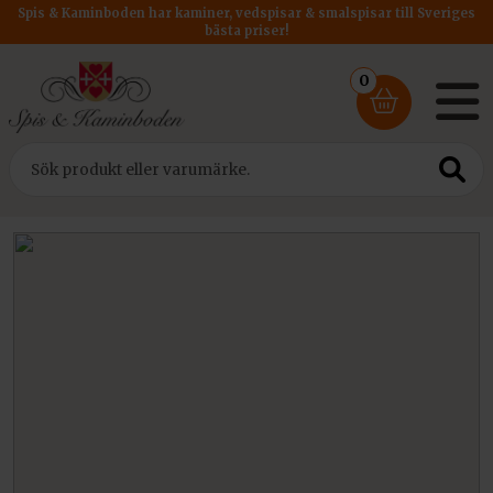
Spis & Kaminboden har kaminer, vedspisar & smalspisar till Sveriges
bästa priser!
0
Hem
/ Rökrör