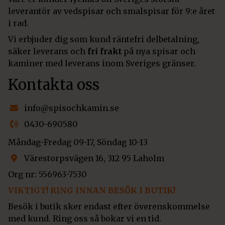
leverantör av vedspisar och smalspisar för 9:e året
i rad.
Vi erbjuder dig som kund räntefri delbetalning,
säker leverans och
fri frakt
på nya spisar och
kaminer med leverans inom Sveriges gränser.
Kontakta oss
info@spisochkamin.se
0430-690580
Måndag-Fredag 09-17, Söndag 10-13
Värestorpsvägen 16, 312 95 Laholm
Org nr: 556963-7530
VIKTIGT! RING INNAN BESÖK I BUTIK!
Besök i butik sker endast efter överenskommelse
med kund. Ring oss så bokar vi en tid.